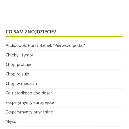
CO SAM ZNOJDZIECIE?
Audiobook: Horst Bienek "Pierwsza polka"
Chleby i żymły
Chop prōbuje
Chop rajzuje
Chop w mediach
Cojś słodkego abo deser
Eksperymynty europejske
Eksperymynty oriyntalne
Miyso