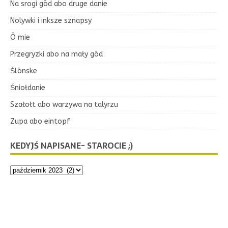
Na srogi gōd abo druge danie
Nolywki i inksze sznapsy
Ō mie
Przegryzki abo na mały gōd
Ślōnske
Śniołdanie
Szałołt abo warzywa na talyrzu
Zupa abo eintopf
KEDYJŚ NAPISANE- STAROCIE ;)