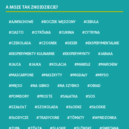
A MOŻE TAK ZNOJDZIECIE?
#AJNFACHOWE
#BOCZEK WĘDZONY
#CEBULA
#CIASTO
#CITRŌŁNA
#CUKINIA
#CYTRYNA
#CZEKOLADA
#CZOSNEK
#DESER
#EKSPERYMENTALNIE
#EKSPERYMENTY KULINARNE
#EKSPERYMYNTY
#JABŁKA
#JAJCA
#JAJKA
#KOLACJA
#MANDLE
#MARCHEW
#MASCARPONE
#MASZKYTY
#MIGDAŁY
#MIYSO
#MIĘSO
#NA GIBKO
#NA SZYBKO
#OBIAD
#POMIDORY
#PROSTE
#SAŁATKA
#SOS
#SZAŁOŁT
#SZOKOLADA
#SŁODKE
#SŁODKIE
#SŁODYCZE
#TRADYCYJNE
#TŌMATY
#WYNDZONKA
#ZUPA
#ZŌŁZA
#ŚLĄSKIE
#ŚLŌNSKE
#ŚMIETANA