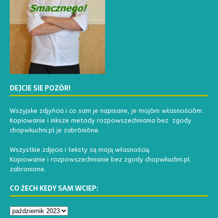
DEJCIE SIE POZŌR!
Wszyjske zdjyńcia i co sam je napisane, je mojōm własnościōm.
Kopiowanie i inksze metody rozpowszechniania bez zgody
chopwkuchni.pl je zabrōniōne.
Wszystkie zdjęcia i teksty są moją własnością.
Kopiowanie i rozpowszechnianie bez zgody chopwkuchni.pl
zabronione.
CO ŻECH KEDY SAM WCIEP: