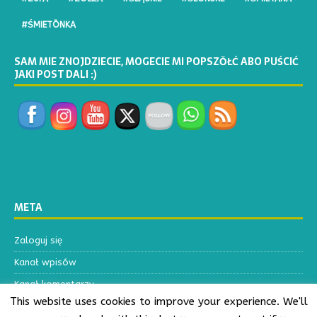
#ŚMIETŌNKA
SAM MIE ZNOJDZIECIE, MOGECIE MI POPSZŎŁĆ ABO PUŚCIĆ
JAKI POST DALI :)
META
Zaloguj się
Kanał wpisów
Kanał komentarzy
This website uses cookies to improve your experience. We'll
WordPress.org