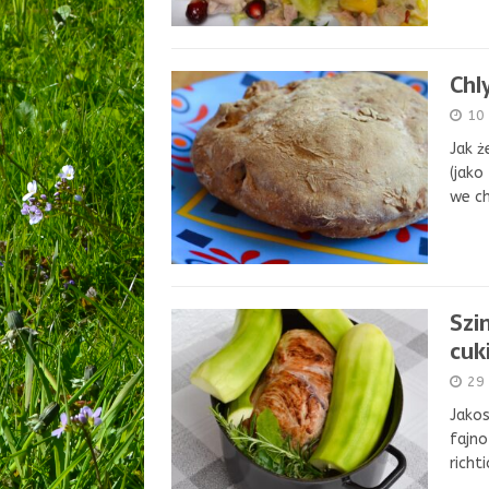
Chl
10 
Jak ż
(jako
we c
Szi
cuk
29 
Jakos
fajno
richt