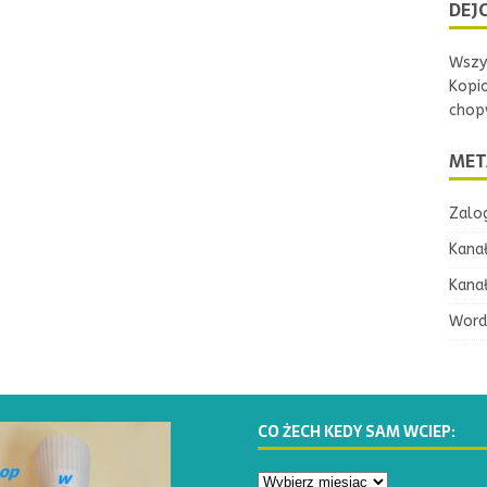
DEJC
Wszys
Kopi
chopw
MET
Zalog
Kana
Kana
Word
CO ŻECH KEDY SAM WCIEP: