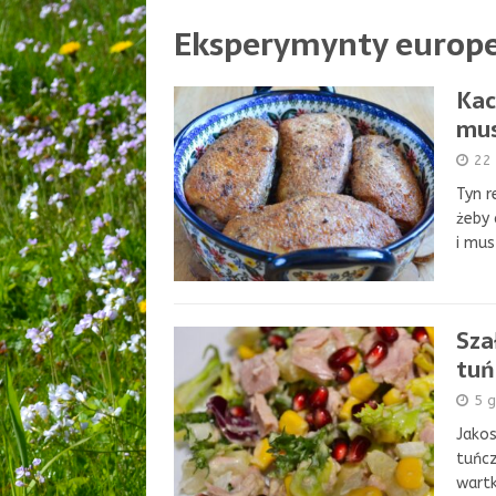
Eksperymynty europe
Kac
mus
22 
Tyn r
żeby 
i mus
Sza
tuń
5 g
Jakos
tuńcz
wartk