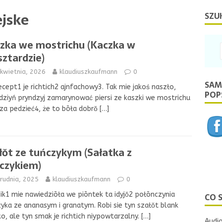
jske
SZU
zka we mostrichu (Kaczka w
ztardzie)
kwietnia, 2026
klaudiuszkaufmann
0
SAM
ecept1 je richtich2 ajnfachowy3. Tak mie jakoś naszło,
POPS
dziyń pryndzyj zamarynować piersi ze kaszki we mostrichu
za pedzieć4, że to bōła dobrŏ
[…]
łŏt ze tuńczykym (Sałatka z
czykiem)
rudnia, 2025
klaudiuszkaufmann
0
ik1 mie nawiedziōła we piōntek ta idyjŏ2 połōnczynia
CO 
yka ze ananasym i granatym. Robi sie tyn szałŏt blank
o, ale tyn smak je richtich niypowtarzalny.
[…]
Audio