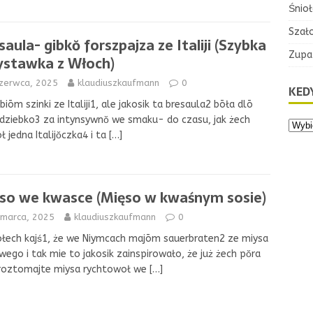
Śnioł
Szał
saula- gibkŏ forszpajza ze Italiji (Szybka
Zupa
ystawka z Włoch)
czerwca, 2025
klaudiuszkaufmann
0
KEDY
biōm szinki ze Italiji1, ale jakosik ta bresaula2 bōła dlō
dziebko3 za intynsywnŏ we smaku- do czasu, jak żech
ōł jedna Italijŏczka4 i ta
[…]
so we kwasce (Mięso w kwaśnym sosie)
 marca, 2025
klaudiuszkaufmann
0
łech kajś1, że we Niymcach majōm sauerbraten2 ze miysa
ego i tak mie to jakosik zainspirowało, że już żech pŏra
 roztomajte miysa rychtowoł we
[…]