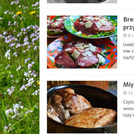
Bre
prz
8 
Uwiel
mie ź
trefi
Miy
11
Czyto
wołow
razy