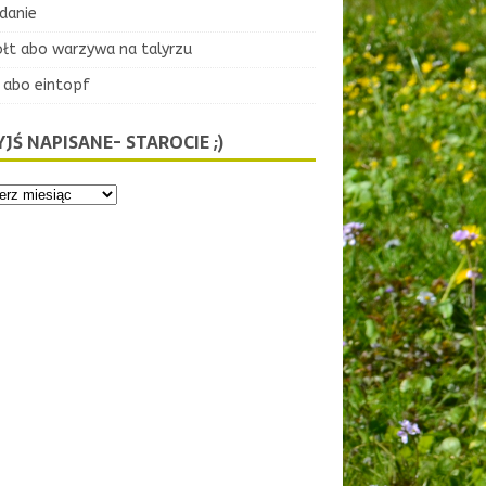
danie
ołt abo warzywa na talyrzu
 abo eintopf
JŚ NAPISANE- STAROCIE ;)