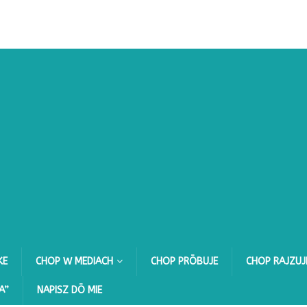
KE
CHOP W MEDIACH
CHOP PRŌBUJE
CHOP RAJZUJ
A”
NAPISZ DŌ MIE