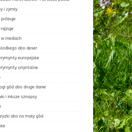
y i żymły
 prōbuje
rajzuje
 w mediach
słodkego abo deser
erymynty europejske
erymynty oriyntalne
o
ogi gōd abo druge danie
ki i inksze sznapsy
e
ryzki abo na mały gōd
ske