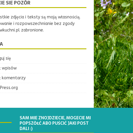
IE SIE POZŌR
tkie zdjęcia i teksty są moją własnością.
owanie i rozpowszechnianie bez zgody
kuchni.pl zabronione.
A
uj się
ł wpisów
ł komentarzy
Press.org
SAM MIE ZNOJDZIECIE, MOGECIE MI
POPSZŎŁĆ ABO PUŚCIĆ JAKI POST
DALI :)