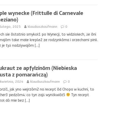
ple wynecke (Frittulle di Carnevale
eziano)
 lutego, 2025
klaudiuszkaufmann
0
ech sie ôstatnio smykoł1 po Wynecji, to widziołech, że ôni
ajōm take małe kreple2 ze rodzynkōma i orzechami pinii.
z je tyż nadziywajōm
[…]
ukraut ze apfylzinōm (Niebieska
usta z pomarańczą)
kwietnia, 2024
klaudiuszkaufmann
0
orzi1, jak yno wejrzōm2 na recept ôd Chopa w kuchni, to
cher3 pedzōm4: co tyn zajś wynŏkwiōł5
Tyn recept
zoł dō mie bez
[…]