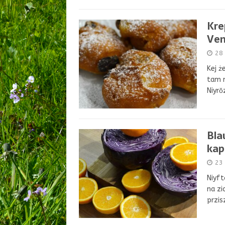
Kre
Ven
28
Kej ż
tam m
Niyrŏ
Bla
kap
23 
Niyft
na zi
przis