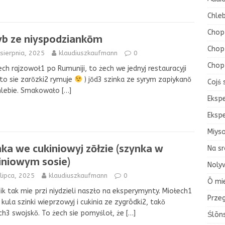
Chleb
Chop
yb ze niyspodziankōm
Chop 
sierpnia, 2025
klaudiuszkaufmann
0
Chop
ech rajzowoł1 po Rumuniji, to żech we jednyj restauracyji
 to sie zarŏzki2 rymuje
) jŏd3 szinka ze syrym zapiykanŏ
Cojś 
hlebie. Smakowało
[…]
Eksp
Eksp
Miys
nka we cukiniowyj zōłzie (szynka w
Na sr
iniowym sosie)
Nolyw
lipca, 2025
klaudiuszkaufmann
0
Ō mi
ik tak mie przi niydzieli naszło na eksperymynty. Miołech1
Przeg
 kula szinki wieprzowyj i cukinia ze zygrōdki2, takŏ
ich3 swojskŏ. To żech sie pomyśloł, że
[…]
Ślōn