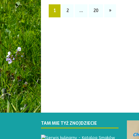
1
2
…
20
»
TAM MIE TYŻ ZNOJDZIECIE