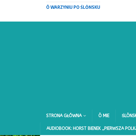
Ô WARZYNIU PO ŚLŌNSKU
STRONA GŁÓWNA
Ō MIE
ŚLŌNS
AUDIOBOOK: HORST BIENEK „PIERWSZA POLK