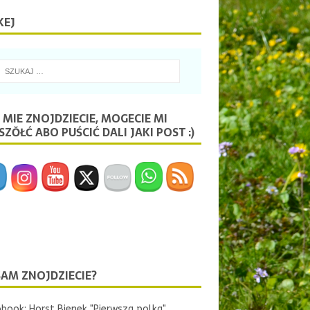
KEJ
 MIE ZNOJDZIECIE, MOGECIE MI
ZŎŁĆ ABO PUŚCIĆ DALI JAKI POST :)
SAM ZNOJDZIECIE?
book: Horst Bienek "Pierwsza polka"