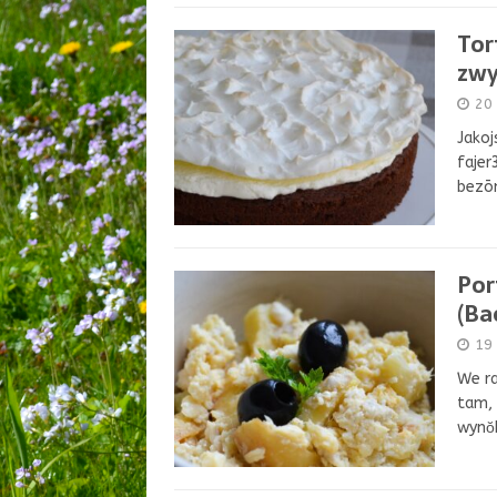
Tor
zwyc
20 
Jakoj
fajer
bezōm
Por
(Ba
19
We ra
tam, 
wynŏ