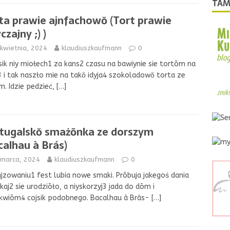
TAM
ta prawie ajnfachowŏ (Tort prawie
zajny ;) )
kwietnia, 2024
klaudiuszkaufmann
0
sik niy miołech1 za kans2 czasu na bawiynie sie tortōm na
3 i tak naszło mie na takŏ idyja4 szokoladowŏ torta ze
. Idzie pedzieć,
[…]
tugalskŏ smażōnka ze dorszym
calhau à Brás)
 marca, 2024
klaudiuszkaufmann
0
jzowaniu1 fest lubia nowe smaki. Prōbuja jakegoś dania
kaj2 sie urodziōło, a niyskorzyj3 jada do dōm i
kwiōm4 cojsik podobnego. Bacalhau à Brás-
[…]