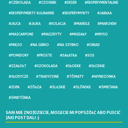
#CZEKOLADA
#CZOSNEK
#DESER
#EKSPERYMENTALNIE
#EKSPERYMENTY KULINARNE
#EKSPERYMYNTY
#JABŁKA
#JAJCA
#JAJKA
#KOLACJA
#MANDLE
#MARCHEW
#MASCARPONE
#MASZKYTY
#MIGDAŁY
#MIYSO
#MIĘSO
#NA GIBKO
#NA SZYBKO
#OBIAD
#POMIDORY
#PROSTE
#SAŁATKA
#SOS
#SZAŁOŁT
#SZOKOLADA
#SŁODKE
#SŁODKIE
#SŁODYCZE
#TRADYCYJNE
#TŌMATY
#WYNDZONKA
#ZUPA
#ZŌŁZA
#ŚLĄSKIE
#ŚLŌNSKE
#ŚMIETANA
#ŚMIETŌNKA
SAM MIE ZNOJDZIECIE, MOGECIE MI POPSZŎŁĆ ABO PUŚCIĆ
JAKI POST DALI :)