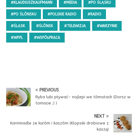
#KLAUDIUSZKAUFMANN
#MEDIA
#PO ŚLĄSKU
#PO ŚLŌNSKU
#POLSKIE RADIO
#RADIO
#ŚLĄSK
#ŚLŌNSK
#TELEWIZJA
#WARZYNIE
#WP.PL
#WSPÓŁPRACA
PREVIOUS
Ryba lubi pływać- nojlepi we tōmatach (Dorsz w
tomacie ;) )
NEXT
Karminadle ze kurōm i kaszōm (Klopsiki drobiowe z
kaszą)