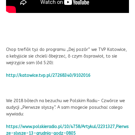
Chop trefiōł tyż do programu „Dej pozór” we TVP Katowice,
a kebyjście sie chcieli ôbejrzeć, ô czym ôsprawioł, to sie
wejrzyjcie sam (ôd 5:20):
http://katowice.tvp.pl/27268340/9102016
We 2018 bōłech na bezuchu we Polskim Radiu- Czwórce we
audycji „Pierwsze słyszę”. A sam mogecie posuchać całego
wywiadu:
https://www.polskieradio.pl/10/4758/Artykul/2231327,Pierws
ze-slysze-13-grudnia-godz-0805