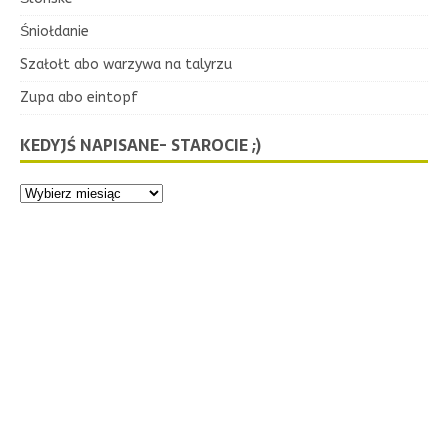
Śniołdanie
Szałołt abo warzywa na talyrzu
Zupa abo eintopf
KEDYJŚ NAPISANE- STAROCIE ;)