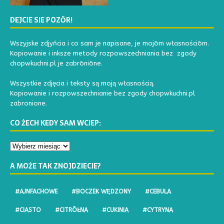
DEJCIE SIE POZŌR!
Wszyjske zdjyńcia i co sam je napisane, je mojōm własnościōm.
Kopiowanie i inksze metody rozpowszechniania bez zgody
chopwkuchni.pl je zabrōniōne.
Wszystkie zdjęcia i teksty są moją własnością.
Kopiowanie i rozpowszechnianie bez zgody chopwkuchni.pl
zabronione.
CO ŻECH KEDY SAM WCIEP:
A MOŻE TAK ZNOJDZIECIE?
#AJNFACHOWE
#BOCZEK WĘDZONY
#CEBULA
#CIASTO
#CITRŌŁNA
#CUKINIA
#CYTRYNA