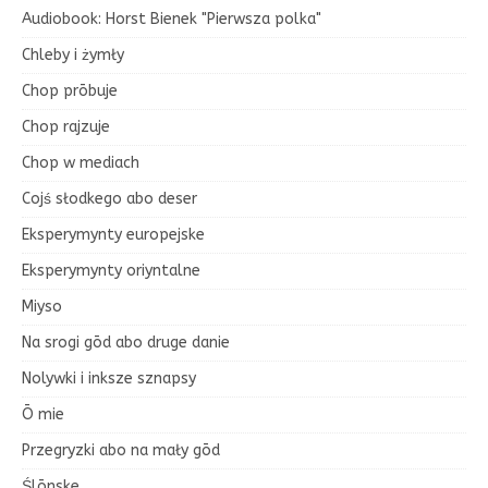
Audiobook: Horst Bienek "Pierwsza polka"
Chleby i żymły
Chop prōbuje
Chop rajzuje
Chop w mediach
Cojś słodkego abo deser
Eksperymynty europejske
Eksperymynty oriyntalne
Miyso
Na srogi gōd abo druge danie
Nolywki i inksze sznapsy
Ō mie
Przegryzki abo na mały gōd
Ślōnske