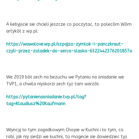
A kebyjście sie chcieli jeszcze co poczytać, to polecōm Wōm
artykōł z wp.pl:
https://wawalove.wp.pl/szpajza-zymlok-i-panczkraut-
czyli-przez-zoladek-do-serca-slaska-6322442376201857a
We 2019 bōł żech na bezuchu we Pytaniu na śniadanie we
TVP1, a chwila niyskorzi żech tyż tam warzōł.
https://pytanienasniadanie.tvp.pl/tag?
tag=Klaudiusz%20Kaufmann
Wiyncyj ło tym zagadkowym Chopie w Kuchni i ło tym, co
robi, jak niy siedzi we kuchni, to mogecie sie dowiedzieć tyż