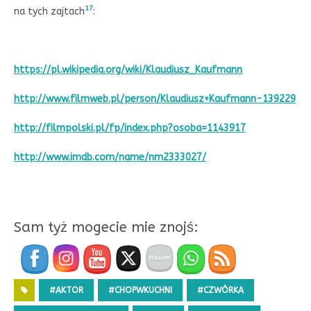
17
na tych zajtach
:
https://pl.wikipedia.org/wiki/Klaudiusz_Kaufmann
http://www.filmweb.pl/person/Klaudiusz+Kaufmann-139229
http://filmpolski.pl/fp/index.php?osoba=1143917
http://www.imdb.com/name/nm2333027/
Sam tyż mogecie mie znojś:
#AKTOR
#CHOPWKUCHNI
#CZWÓRKA