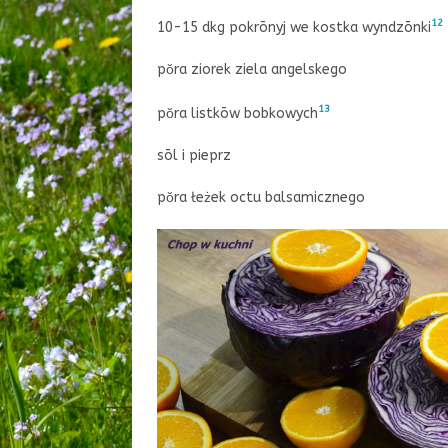
12
10-15 dkg pokrōnyj we kostka wyndzōnki
pŏra ziorek ziela angelskego
13
pŏra listkōw bobkowych
sōl i pieprz
pŏra łeżek octu balsamicznego