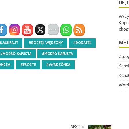
DEJC
Wszys
Kopi
chopw
MET
BLAUKRAUT
#BOCZEK WĘDZONY
#DODATEK
#MODRO KAPUSTA
#MODRŎ KAPUSTA
Zalog
AŃCZA
#PROSTE
#WYNDZŌNKA
Kana
Kana
Word
NEXT