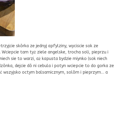
trzyjcie skōrka ze jednyj apfylziny, wyciście sok ze
 Wciepcie tam tyż ziele angelske, trocha soli, pieprzu i
iech sie to warzi, aż kapusta bydzie miynko (sok niech
ōnka, dejcie dō ni cebula i potyn wciepcie to do gorka ze
ć wszyjsko octym balsamicznym, solōm i pieprzym… a