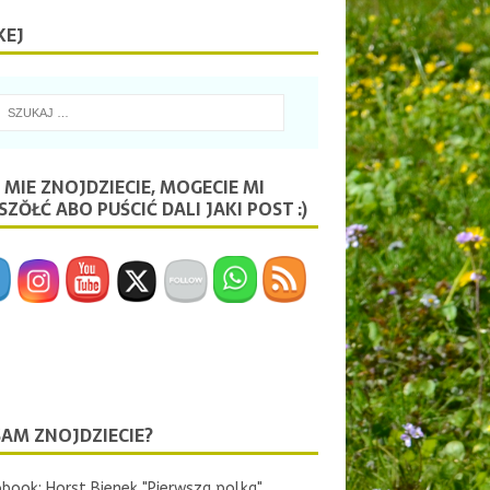
KEJ
 MIE ZNOJDZIECIE, MOGECIE MI
ZŎŁĆ ABO PUŚCIĆ DALI JAKI POST :)
SAM ZNOJDZIECIE?
book: Horst Bienek "Pierwsza polka"