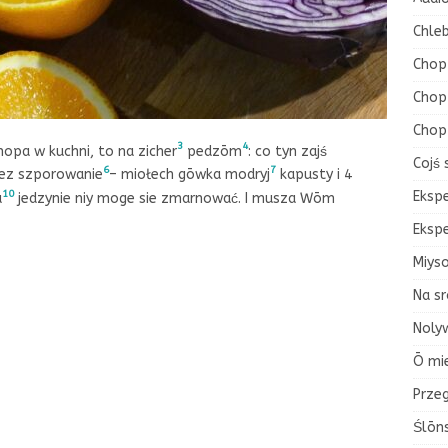
Chleb
Chop
Chop 
Chop
3
4
opa w kuchni, to na zicher
pedzōm
: co tyn zajś
Cojś 
6
7
bez szporowanie
– miołech gōwka modryj
kapusty i 4
Eksp
10
a
jedzynie niy moge sie zmarnować. I musza Wōm
Eksp
Miys
Na sr
Nolyw
Ō mi
Przeg
Ślōn