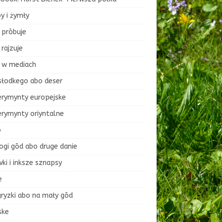
y i żymły
 prōbuje
rajzuje
 w mediach
słodkego abo deser
erymynty europejske
erymynty oriyntalne
o
ogi gōd abo druge danie
ki i inksze sznapsy
e
ryzki abo na mały gōd
ske