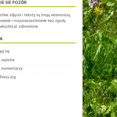
IE SIE POZŌR
tkie zdjęcia i teksty są moją własnością.
owanie i rozpowszechnianie bez zgody
kuchni.pl zabronione.
A
uj się
ł wpisów
ł komentarzy
Press.org