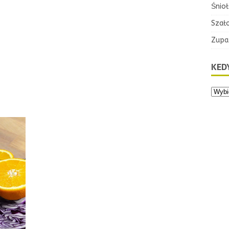
Śnioł
Szał
Zupa
KEDY