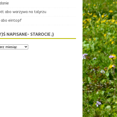
danie
ołt abo warzywa na talyrzu
 abo eintopf
JŚ NAPISANE- STAROCIE ;)