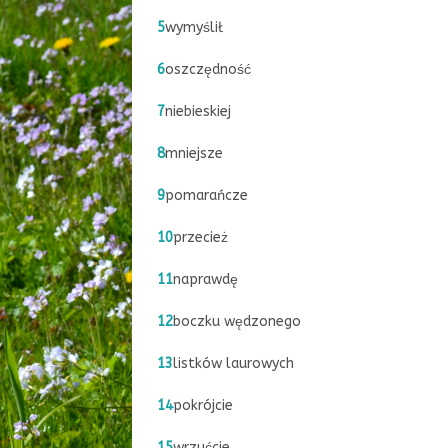
5
wymyślił
6
oszczędność
7
niebieskiej
8
mniejsze
9
pomarańcze
10
przecież
11
naprawdę
12
boczku wędzonego
13
listków laurowych
14
pokrójcie
15
wrzućcie