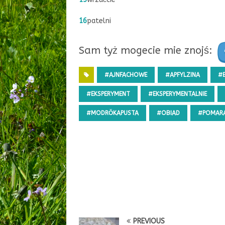
16
patelni
Sam tyż mogecie mie znojś:
#AJNFACHOWE
#APFYLZINA
#
#EKSPERYMENT
#EKSPERYMENTALNIE
#MODRŎKAPUSTA
#OBIAD
#POMAR
PREVIOUS