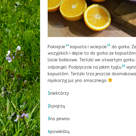
14
15
Pokrejcie
kapusta i wciepcie
do gorka. Ze
wszyjskich i dejcie to do gorka ze kapustōm.
liście bobkowe. Terŏzki we otwartym gorku n
16
odparuje). Podpiyczcie na jakim tyglu
wyndz
kapustōm. Terŏzki trza jeszcze dosmakowa
niyskorzyj już yno smacznego
1
niektórzy
2
spojrzą
3
na pewno
4
powiedzą