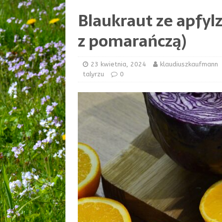
Blaukraut ze apfyl
z pomarańczą)
23 kwietnia, 2024
klaudiuszkaufmann
talyrzu
0