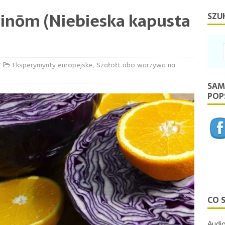
zinōm (Niebieska kapusta
SZU
Eksperymynty europejske
,
Szałołt abo warzywa na
SAM
POPS
CO 
Audio