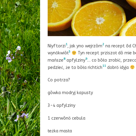
1
2
Niyftorzi
, jak yno wejrzōm
na recept ôd Ch
5
wynŏkwiōł
Tyn recept prziszoł dō mie 
8
9
mańsze
apfylziny
… co bōło zrobić, przec
11
pedzieć, że to bōła richtich
dobrŏ idyja
Co potrza?
gōwka modryj kapusty
3-4 apfylziny
1 czerwōnŏ cebula
łeżka masła