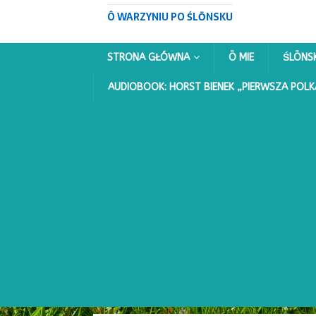
Ô WARZYNIU PO ŚLŌNSKU
STRONA GŁÓWNA
Ō MIE
ŚLŌNS
AUDIOBOOK: HORST BIENEK „PIERWSZA POLK