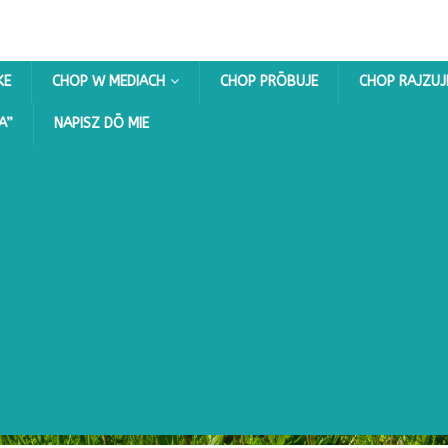
KE
CHOP W MEDIACH
CHOP PRŌBUJE
CHOP RAJZUJ
A”
NAPISZ DŌ MIE