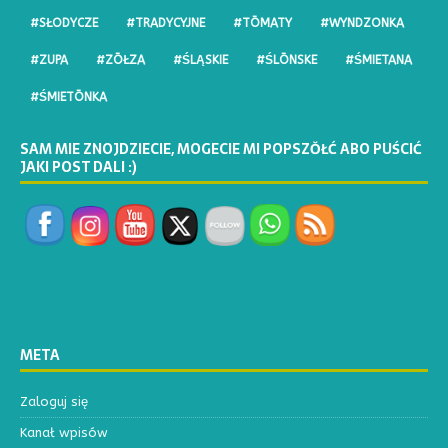
#SŁODYCZE
#TRADYCYJNE
#TŌMATY
#WYNDZONKA
#ZUPA
#ZŌŁZA
#ŚLĄSKIE
#ŚLŌNSKE
#ŚMIETANA
#ŚMIETŌNKA
SAM MIE ZNOJDZIECIE, MOGECIE MI POPSZŎŁĆ ABO PUŚCIĆ
JAKI POST DALI :)
META
Zaloguj się
Kanał wpisów