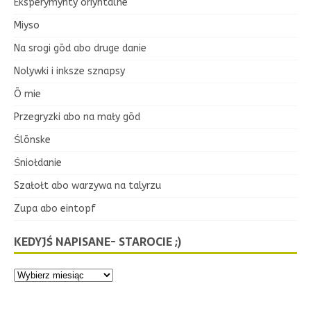
Eksperymynty oriyntalne
Miyso
Na srogi gōd abo druge danie
Nolywki i inksze sznapsy
Ō mie
Przegryzki abo na mały gōd
Ślōnske
Śniołdanie
Szałołt abo warzywa na talyrzu
Zupa abo eintopf
KEDYJŚ NAPISANE- STAROCIE ;)