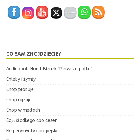
CO SAM ZNOJDZIECIE?
Audiobook: Horst Bienek "Pierwsza polka"
Chleby i żymły
Chop prōbuje
Chop rajzuje
Chop w mediach
Cojś słodkego abo deser
Eksperymynty europejske