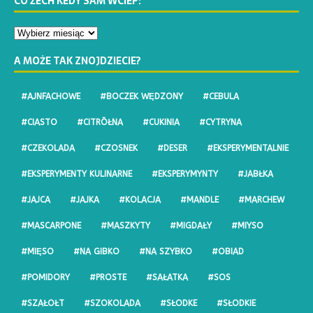
CO ŻECH KEDY SAM WCIEP:
A MOŻE TAK ZNOJDZIECIE?
#AJNFACHOWE
#BOCZEK WĘDZONY
#CEBULA
#CIASTO
#CITRŌŁNA
#CUKINIA
#CYTRYNA
#CZEKOLADA
#CZOSNEK
#DESER
#EKSPERYMENTALNIE
#EKSPERYMENTY KULINARNE
#EKSPERYMYNTY
#JABŁKA
#JAJCA
#JAJKA
#KOLACJA
#MANDLE
#MARCHEW
#MASCARPONE
#MASZKYTY
#MIGDAŁY
#MIYSO
#MIĘSO
#NA GIBKO
#NA SZYBKO
#OBIAD
#POMIDORY
#PROSTE
#SAŁATKA
#SOS
#SZAŁOŁT
#SZOKOLADA
#SŁODKE
#SŁODKIE