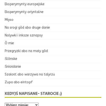
Eksperymynty europejske
Eksperymynty oriyntalne
Miyso
Na srogi gōd abo druge danie
Nolywki i inksze sznapsy
Ō mie
Przegryzki abo na mały gōd
Ślōnske
Śniołdanie
Szałołt abo warzywa na talyrzu
Zupa abo eintopf
KEDYJŚ NAPISANE- STAROCIE ;)