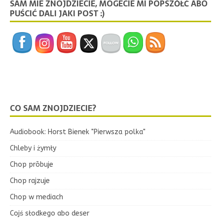
SAM MIE ZNOJDZIECIE, MOGECIE MI POPSZŎŁĆ ABO
PUŚCIĆ DALI JAKI POST :)
CO SAM ZNOJDZIECIE?
Audiobook: Horst Bienek "Pierwsza polka"
Chleby i żymły
Chop prōbuje
Chop rajzuje
Chop w mediach
Cojś słodkego abo deser