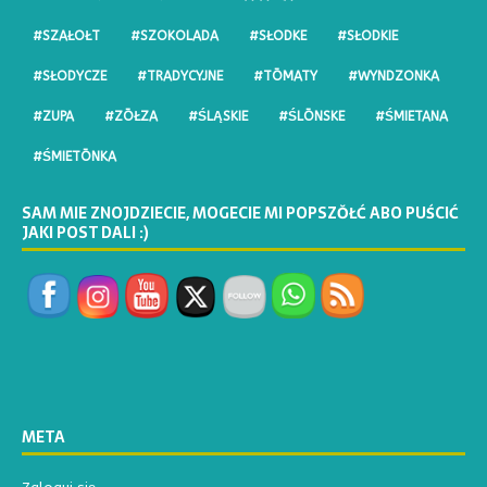
#SZAŁOŁT
#SZOKOLADA
#SŁODKE
#SŁODKIE
#SŁODYCZE
#TRADYCYJNE
#TŌMATY
#WYNDZONKA
#ZUPA
#ZŌŁZA
#ŚLĄSKIE
#ŚLŌNSKE
#ŚMIETANA
#ŚMIETŌNKA
SAM MIE ZNOJDZIECIE, MOGECIE MI POPSZŎŁĆ ABO PUŚCIĆ
JAKI POST DALI :)
META