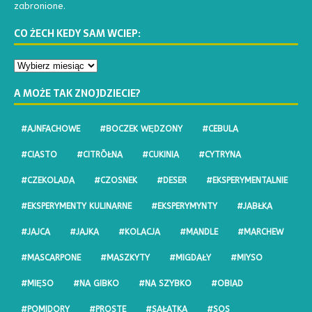
zabronione.
CO ŻECH KEDY SAM WCIEP:
A MOŻE TAK ZNOJDZIECIE?
#AJNFACHOWE
#BOCZEK WĘDZONY
#CEBULA
#CIASTO
#CITRŌŁNA
#CUKINIA
#CYTRYNA
#CZEKOLADA
#CZOSNEK
#DESER
#EKSPERYMENTALNIE
#EKSPERYMENTY KULINARNE
#EKSPERYMYNTY
#JABŁKA
#JAJCA
#JAJKA
#KOLACJA
#MANDLE
#MARCHEW
#MASCARPONE
#MASZKYTY
#MIGDAŁY
#MIYSO
#MIĘSO
#NA GIBKO
#NA SZYBKO
#OBIAD
#POMIDORY
#PROSTE
#SAŁATKA
#SOS