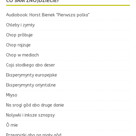
CO SAM ZNOJDZIECIE?
Audiobook: Horst Bienek "Pierwsza polka"
Chleby i żymły
Chop prōbuje
Chop rajzuje
Chop w mediach
Cojś słodkego abo deser
Eksperymynty europejske
Eksperymynty oriyntalne
Miyso
Na srogi gōd abo druge danie
Nolywki i inksze sznapsy
Ō mie
Przegryzki abo na mały gōd