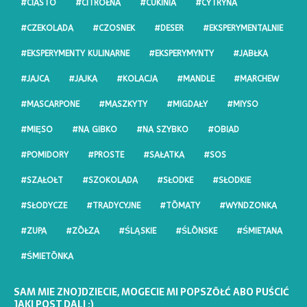
#CIASTO
#CITRŌŁNA
#CUKINIA
#CYTRYNA
#CZEKOLADA
#CZOSNEK
#DESER
#EKSPERYMENTALNIE
#EKSPERYMENTY KULINARNE
#EKSPERYMYNTY
#JABŁKA
#JAJCA
#JAJKA
#KOLACJA
#MANDLE
#MARCHEW
#MASCARPONE
#MASZKYTY
#MIGDAŁY
#MIYSO
#MIĘSO
#NA GIBKO
#NA SZYBKO
#OBIAD
#POMIDORY
#PROSTE
#SAŁATKA
#SOS
#SZAŁOŁT
#SZOKOLADA
#SŁODKE
#SŁODKIE
#SŁODYCZE
#TRADYCYJNE
#TŌMATY
#WYNDZONKA
#ZUPA
#ZŌŁZA
#ŚLĄSKIE
#ŚLŌNSKE
#ŚMIETANA
#ŚMIETŌNKA
SAM MIE ZNOJDZIECIE, MOGECIE MI POPSZŎŁĆ ABO PUŚCIĆ
JAKI POST DALI :)