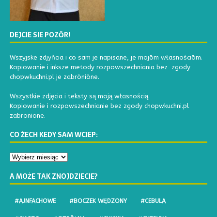
DEJCIE SIE POZŌR!
Wszyjske zdjyńcia i co sam je napisane, je mojōm własnościōm.
Kopiowanie i inksze metody rozpowszechniania bez zgody
chopwkuchni.pl je zabrōniōne.
Wszystkie zdjęcia i teksty są moją własnością.
Kopiowanie i rozpowszechnianie bez zgody chopwkuchni.pl
zabronione.
CO ŻECH KEDY SAM WCIEP:
A MOŻE TAK ZNOJDZIECIE?
#AJNFACHOWE
#BOCZEK WĘDZONY
#CEBULA