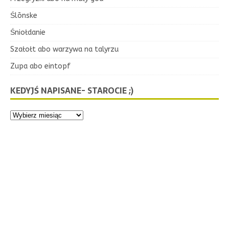
Ślōnske
Śniołdanie
Szałołt abo warzywa na talyrzu
Zupa abo eintopf
KEDYJŚ NAPISANE- STAROCIE ;)