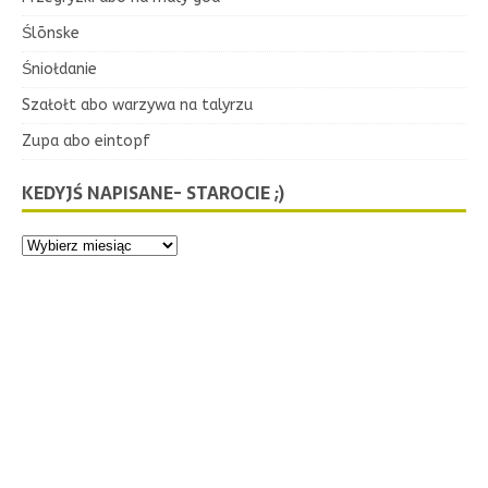
Ślōnske
Śniołdanie
Szałołt abo warzywa na talyrzu
Zupa abo eintopf
KEDYJŚ NAPISANE- STAROCIE ;)