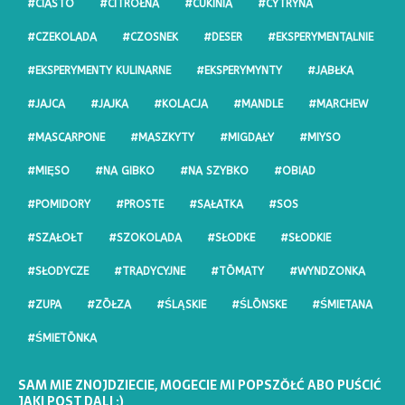
#CIASTO
#CITRŌŁNA
#CUKINIA
#CYTRYNA
#CZEKOLADA
#CZOSNEK
#DESER
#EKSPERYMENTALNIE
#EKSPERYMENTY KULINARNE
#EKSPERYMYNTY
#JABŁKA
#JAJCA
#JAJKA
#KOLACJA
#MANDLE
#MARCHEW
#MASCARPONE
#MASZKYTY
#MIGDAŁY
#MIYSO
#MIĘSO
#NA GIBKO
#NA SZYBKO
#OBIAD
#POMIDORY
#PROSTE
#SAŁATKA
#SOS
#SZAŁOŁT
#SZOKOLADA
#SŁODKE
#SŁODKIE
#SŁODYCZE
#TRADYCYJNE
#TŌMATY
#WYNDZONKA
#ZUPA
#ZŌŁZA
#ŚLĄSKIE
#ŚLŌNSKE
#ŚMIETANA
#ŚMIETŌNKA
SAM MIE ZNOJDZIECIE, MOGECIE MI POPSZŎŁĆ ABO PUŚCIĆ
JAKI POST DALI :)