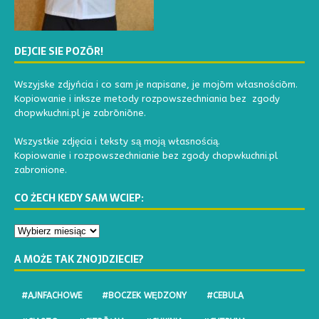
DEJCIE SIE POZŌR!
Wszyjske zdjyńcia i co sam je napisane, je mojōm własnościōm.
Kopiowanie i inksze metody rozpowszechniania bez zgody
chopwkuchni.pl je zabrōniōne.
Wszystkie zdjęcia i teksty są moją własnością.
Kopiowanie i rozpowszechnianie bez zgody chopwkuchni.pl
zabronione.
CO ŻECH KEDY SAM WCIEP:
A MOŻE TAK ZNOJDZIECIE?
#AJNFACHOWE
#BOCZEK WĘDZONY
#CEBULA