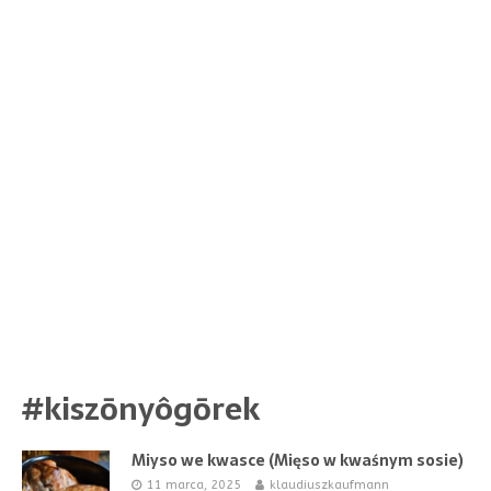
#kiszōnyôgōrek
Miyso we kwasce (Mięso w kwaśnym sosie)
11 marca, 2025
klaudiuszkaufmann