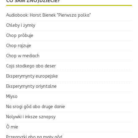
CO SAM ZNOJDZIECIE?
Audiobook: Horst Bienek "Pierwsza polka"
Chleby i żymły
Chop prōbuje
Chop rajzuje
Chop w mediach
Cojś słodkego abo deser
Eksperymynty europejske
Eksperymynty oriyntalne
Miyso
Na srogi gōd abo druge danie
Nolywki i inksze sznapsy
Ō mie
Przegryzki abo na mały gōd