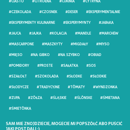
#CIASTO
#CITRŌŁNA
#CUKINIA
#CYTRYNA
#CZEKOLADA
#CZOSNEK
#DESER
#EKSPERYMENTALNIE
#EKSPERYMENTY KULINARNE
#EKSPERYMYNTY
#JABŁKA
#JAJCA
#JAJKA
#KOLACJA
#MANDLE
#MARCHEW
#MASCARPONE
#MASZKYTY
#MIGDAŁY
#MIYSO
#MIĘSO
#NA GIBKO
#NA SZYBKO
#OBIAD
#POMIDORY
#PROSTE
#SAŁATKA
#SOS
#SZAŁOŁT
#SZOKOLADA
#SŁODKE
#SŁODKIE
#SŁODYCZE
#TRADYCYJNE
#TŌMATY
#WYNDZONKA
#ZUPA
#ZŌŁZA
#ŚLĄSKIE
#ŚLŌNSKE
#ŚMIETANA
#ŚMIETŌNKA
SAM MIE ZNOJDZIECIE, MOGECIE MI POPSZŎŁĆ ABO PUŚCIĆ
JAKI POST DALI :)