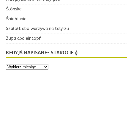
Ślōnske
Śniołdanie
Szałołt abo warzywa na talyrzu
Zupa abo eintopf
KEDYJŚ NAPISANE- STAROCIE ;)