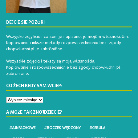
DEJCIE SIE POZŌR!
Wszyjske zdjyńcia i co sam je napisane, je mojōm własnościōm.
Kopiowanie i inksze metody rozpowszechniania bez zgody
chopwkuchni.pl je zabrōniōne.
Wszystkie zdjęcia i teksty są moją własnością.
Kopiowanie i rozpowszechnianie bez zgody chopwkuchni.pl
zabronione.
CO ŻECH KEDY SAM WCIEP:
A MOŻE TAK ZNOJDZIECIE?
#AJNFACHOWE
#BOCZEK WĘDZONY
#CEBULA