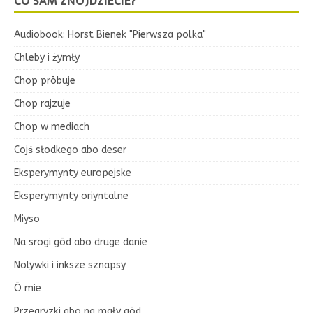
CO SAM ZNOJDZIECIE?
Audiobook: Horst Bienek "Pierwsza polka"
Chleby i żymły
Chop prōbuje
Chop rajzuje
Chop w mediach
Cojś słodkego abo deser
Eksperymynty europejske
Eksperymynty oriyntalne
Miyso
Na srogi gōd abo druge danie
Nolywki i inksze sznapsy
Ō mie
Przegryzki abo na mały gōd