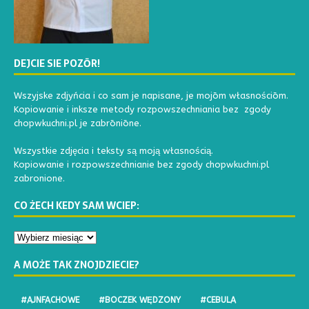
DEJCIE SIE POZŌR!
Wszyjske zdjyńcia i co sam je napisane, je mojōm własnościōm.
Kopiowanie i inksze metody rozpowszechniania bez zgody
chopwkuchni.pl je zabrōniōne.
Wszystkie zdjęcia i teksty są moją własnością.
Kopiowanie i rozpowszechnianie bez zgody chopwkuchni.pl
zabronione.
CO ŻECH KEDY SAM WCIEP:
A MOŻE TAK ZNOJDZIECIE?
#AJNFACHOWE
#BOCZEK WĘDZONY
#CEBULA