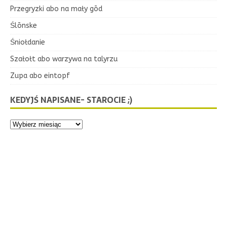
Przegryzki abo na mały gōd
Ślōnske
Śniołdanie
Szałołt abo warzywa na talyrzu
Zupa abo eintopf
KEDYJŚ NAPISANE- STAROCIE ;)