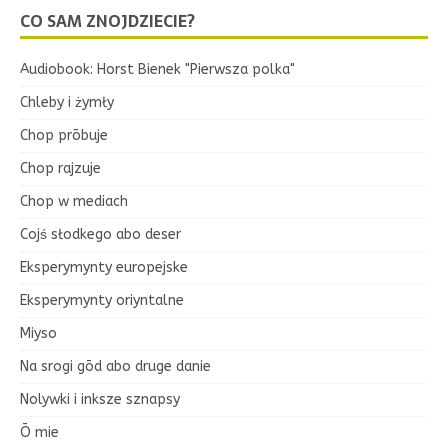
CO SAM ZNOJDZIECIE?
Audiobook: Horst Bienek "Pierwsza polka"
Chleby i żymły
Chop prōbuje
Chop rajzuje
Chop w mediach
Cojś słodkego abo deser
Eksperymynty europejske
Eksperymynty oriyntalne
Miyso
Na srogi gōd abo druge danie
Nolywki i inksze sznapsy
Ō mie