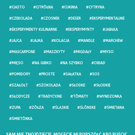
#CIASTO
#CITRŌŁNA
#CUKINIA
#CYTRYNA
#CZEKOLADA
#CZOSNEK
#DESER
#EKSPERYMENTALNIE
#EKSPERYMENTY KULINARNE
#EKSPERYMYNTY
#JABŁKA
#JAJCA
#JAJKA
#KOLACJA
#MANDLE
#MARCHEW
#MASCARPONE
#MASZKYTY
#MIGDAŁY
#MIYSO
#MIĘSO
#NA GIBKO
#NA SZYBKO
#OBIAD
#POMIDORY
#PROSTE
#SAŁATKA
#SOS
#SZAŁOŁT
#SZOKOLADA
#SŁODKE
#SŁODKIE
#SŁODYCZE
#TRADYCYJNE
#TŌMATY
#WYNDZONKA
#ZUPA
#ZŌŁZA
#ŚLĄSKIE
#ŚLŌNSKE
#ŚMIETANA
#ŚMIETŌNKA
SAM MIE ZNOJDZIECIE, MOGECIE MI POPSZŎŁĆ ABO PUŚCIĆ