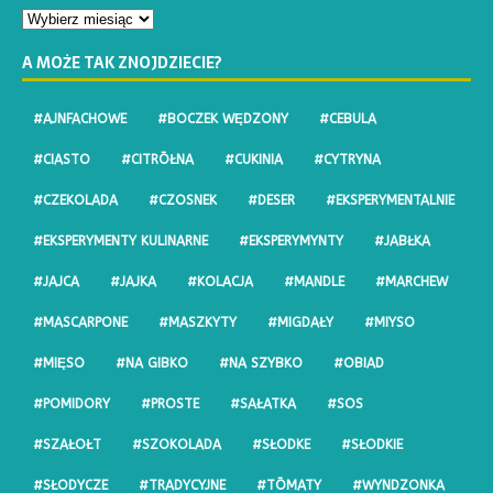
A MOŻE TAK ZNOJDZIECIE?
#AJNFACHOWE
#BOCZEK WĘDZONY
#CEBULA
#CIASTO
#CITRŌŁNA
#CUKINIA
#CYTRYNA
#CZEKOLADA
#CZOSNEK
#DESER
#EKSPERYMENTALNIE
#EKSPERYMENTY KULINARNE
#EKSPERYMYNTY
#JABŁKA
#JAJCA
#JAJKA
#KOLACJA
#MANDLE
#MARCHEW
#MASCARPONE
#MASZKYTY
#MIGDAŁY
#MIYSO
#MIĘSO
#NA GIBKO
#NA SZYBKO
#OBIAD
#POMIDORY
#PROSTE
#SAŁATKA
#SOS
#SZAŁOŁT
#SZOKOLADA
#SŁODKE
#SŁODKIE
#SŁODYCZE
#TRADYCYJNE
#TŌMATY
#WYNDZONKA