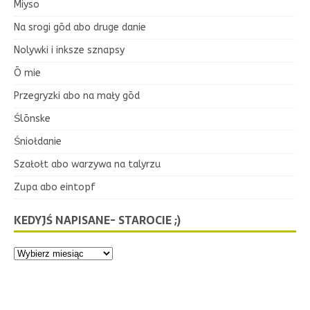
Miyso
Na srogi gōd abo druge danie
Nolywki i inksze sznapsy
Ō mie
Przegryzki abo na mały gōd
Ślōnske
Śniołdanie
Szałołt abo warzywa na talyrzu
Zupa abo eintopf
KEDYJŚ NAPISANE- STAROCIE ;)