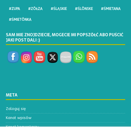
#ZUPA
#ZŌŁZA
#ŚLĄSKIE
#ŚLŌNSKE
#ŚMIETANA
#ŚMIETŌNKA
SAM MIE ZNOJDZIECIE, MOGECIE MI POPSZŎŁĆ ABO PUŚCIĆ
JAKI POST DALI :)
META
Zaloguj się
Kanał wpisów
Kanał komentarzy