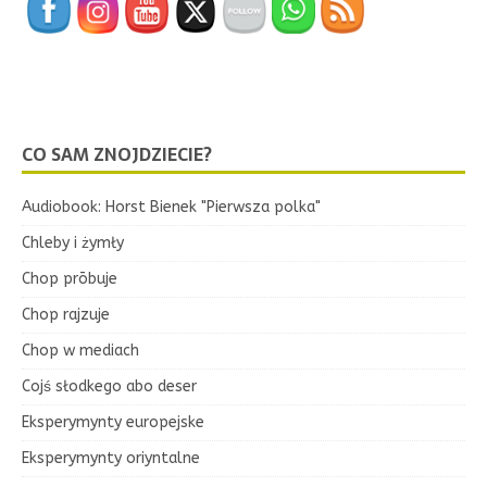
CO SAM ZNOJDZIECIE?
Audiobook: Horst Bienek "Pierwsza polka"
Chleby i żymły
Chop prōbuje
Chop rajzuje
Chop w mediach
Cojś słodkego abo deser
Eksperymynty europejske
Eksperymynty oriyntalne