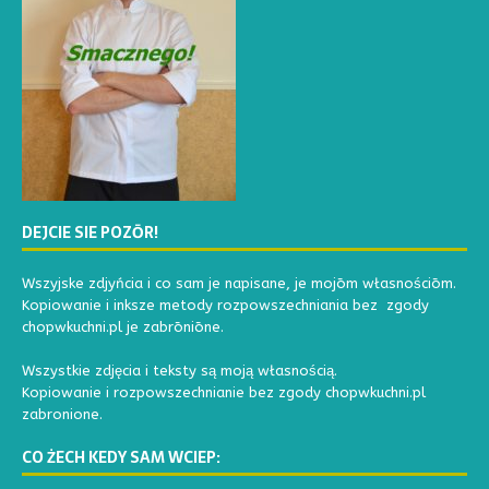
DEJCIE SIE POZŌR!
Wszyjske zdjyńcia i co sam je napisane, je mojōm własnościōm.
Kopiowanie i inksze metody rozpowszechniania bez zgody
chopwkuchni.pl je zabrōniōne.
Wszystkie zdjęcia i teksty są moją własnością.
Kopiowanie i rozpowszechnianie bez zgody chopwkuchni.pl
zabronione.
CO ŻECH KEDY SAM WCIEP: