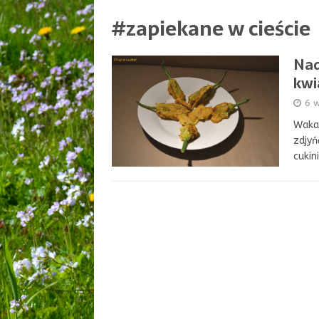
#zapiekane w cieście
Nad
kwi
6 
Wakac
zdjyń
cukin