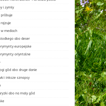
y i żymły
 prōbuje
rajzuje
 w mediach
słodkego abo deser
erymynty europejske
erymynty oriyntalne
o
ogi gōd abo druge danie
ki i inksze sznapsy
e
ryzki abo na mały gōd
ske