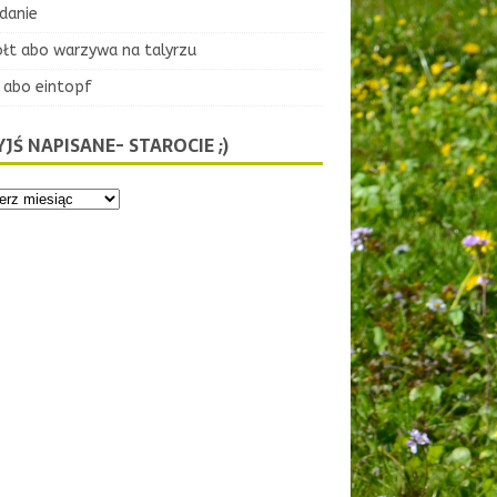
danie
ołt abo warzywa na talyrzu
 abo eintopf
JŚ NAPISANE- STAROCIE ;)