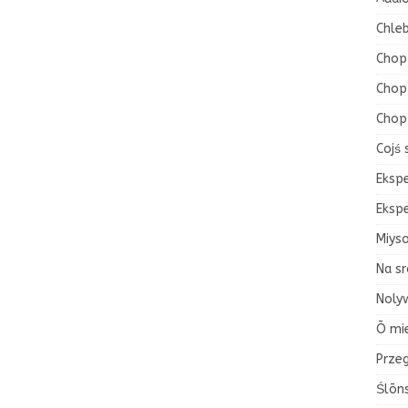
Chleb
Chop
Chop 
Chop
Cojś 
Eksp
Eksp
Miys
Na sr
Nolyw
Ō mi
Przeg
Ślōn