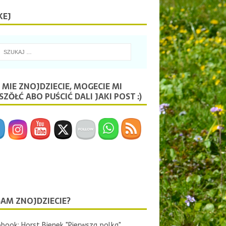
KEJ
 MIE ZNOJDZIECIE, MOGECIE MI
ZŎŁĆ ABO PUŚCIĆ DALI JAKI POST :)
SAM ZNOJDZIECIE?
book: Horst Bienek "Pierwsza polka"