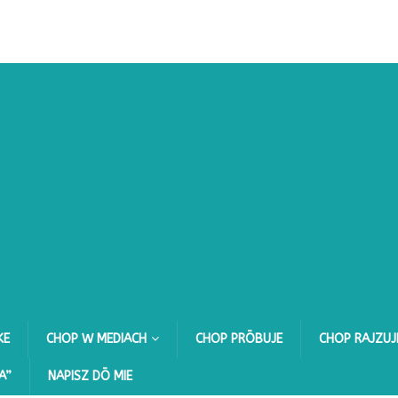
KE
CHOP W MEDIACH
CHOP PRŌBUJE
CHOP RAJZUJ
A”
NAPISZ DŌ MIE