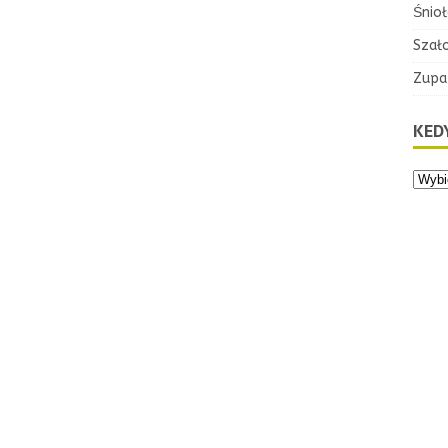
Śnioł
Szał
Zupa
KEDY