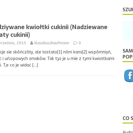
SZU
ziywane kwiołtki cukinii (Nadziewane
aty cukinii)
września, 2015
klaudiuszkaufmann
0
SAM
je sie skōńczōły, ale łostało[1] nōm kans[2] wspōmniyń,
POPS
ć i urlopowych smakōw. Tak tyż je u mie z tymi kwiołtkami
ii. T,e co je widać
[…]
CO 
Audio