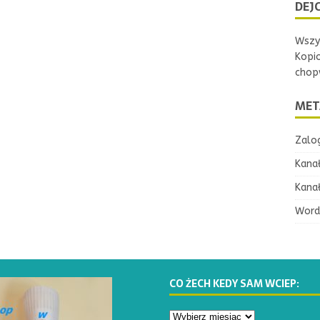
DEJC
Wszys
Kopi
chopw
MET
Zalog
Kana
Kana
Word
CO ŻECH KEDY SAM WCIEP: