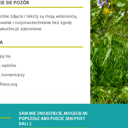
IE SIE POZŌR
tkie zdjęcia i teksty są moją własnością.
owanie i rozpowszechnianie bez zgody
kuchni.pl zabronione.
A
uj się
ł wpisów
ł komentarzy
Press.org
SAM MIE ZNOJDZIECIE, MOGECIE MI
POPSZŎŁĆ ABO PUŚCIĆ JAKI POST
DALI :)