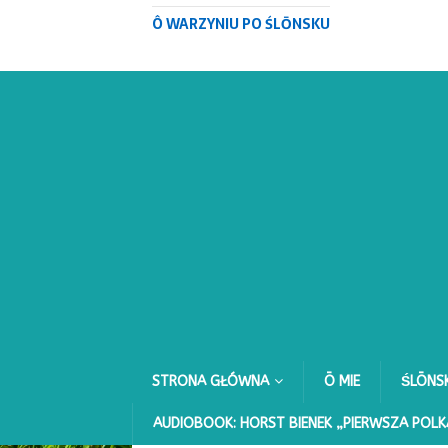
Ô WARZYNIU PO ŚLŌNSKU
STRONA GŁÓWNA
Ō MIE
ŚLŌNS
AUDIOBOOK: HORST BIENEK „PIERWSZA POLK