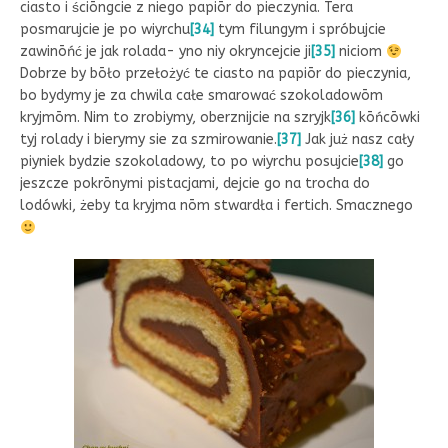
ciasto i ściōngcie z niego papiōr do pieczynia. Tera
posmarujcie je po wiyrchu
[34]
tym filungym i spróbujcie
zawinōńć je jak rolada- yno niy okryncejcie ji
[35]
niciom
Dobrze by bōło przełożyć te ciasto na papiōr do pieczynia,
bo bydymy je za chwila całe smarować szokoladowōm
kryjmōm. Nim to zrobiymy, oberznijcie na szryjk
[36]
kōńcōwki
tyj rolady i bierymy sie za szmirowanie.
[37]
Jak już nasz cały
piyniek bydzie szokoladowy, to po wiyrchu posujcie
[38]
go
jeszcze pokrōnymi pistacjami, dejcie go na trocha do
lodówki, żeby ta kryjma nōm stwardła i fertich. Smacznego