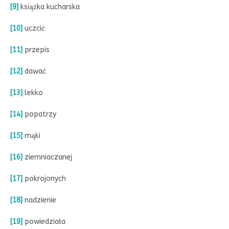
[9]
książka kucharska
[10]
uczcić
[11]
przepis
[12]
dawać
[13]
lekko
[14]
popatrzy
[15]
mąki
[16]
ziemniaczanej
[17]
pokrojonych
[18]
nadzienie
[19]
powiedziała