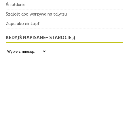
Śniołdanie
Szałołt abo warzywa na talyrzu
Zupa abo eintopf
KEDYJŚ NAPISANE- STAROCIE ;)