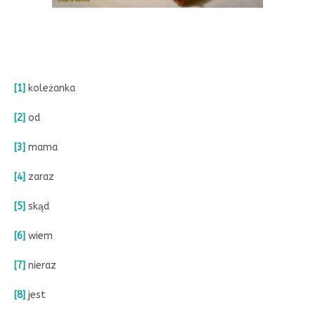
[1]
koleżanka
[2]
od
[3]
mama
[4]
zaraz
[5]
skąd
[6]
wiem
[7]
nieraz
[8]
jest