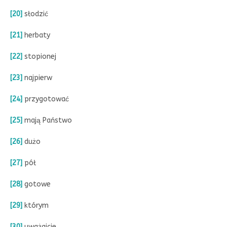
[20]
słodzić
[21]
herbaty
[22]
stopionej
[23]
najpierw
[24]
przygotować
[25]
mają Państwo
[26]
dużo
[27]
pół
[28]
gotowe
[29]
którym
[30]
uważajcie