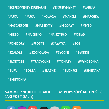
#EKSPERYMENTY KULINARNE
#EKSPERYMYNTY
#JABŁKA
#JAJCA
#JAJKA
#KOLACJA
#MANDLE
#MARCHEW
#MASCARPONE
#MASZKYTY
#MIGDAŁY
#MIYSO
#MIĘSO
#NA GIBKO
#NA SZYBKO
#OBIAD
#POMIDORY
#PROSTE
#SAŁATKA
#SOS
#SZAŁOŁT
#SZOKOLADA
#SŁODKE
#SŁODKIE
#SŁODYCZE
#TRADYCYJNE
#TŌMATY
#WYNDZONKA
#ZUPA
#ZŌŁZA
#ŚLĄSKIE
#ŚLŌNSKE
#ŚMIETANA
#ŚMIETŌNKA
SAM MIE ZNOJDZIECIE, MOGECIE MI POPSZŎŁĆ ABO PUŚCIĆ
JAKI POST DALI :)