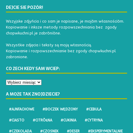
DEJCIE SIE POZŌR!
Wszyjske zdjyńcia i co sam je napisane, je mojōm własnościōm.
Kopiowanie i inksze metody rozpowszechniania bez zgody
chopwkuchni.pl je zabrōniōne.
Wszystkie zdjęcia i teksty są moją własnością.
Kopiowanie i rozpowszechnianie bez zgody chopwkuchni.pl
zabronione.
CO ŻECH KEDY SAM WCIEP:
A MOŻE TAK ZNOJDZIECIE?
#AJNFACHOWE
#BOCZEK WĘDZONY
#CEBULA
#CIASTO
#CITRŌŁNA
#CUKINIA
#CYTRYNA
#CZEKOLADA
#CZOSNEK
#DESER
#EKSPERYMENTALNIE