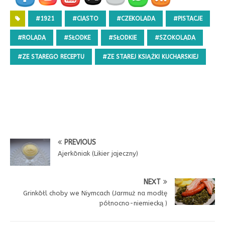
#1921
#CIASTO
#CZEKOLADA
#PISTACJE
#ROLADA
#SŁODKE
#SŁODKIE
#SZOKOLADA
#ZE STAREGO RECEPTU
#ZE STAREJ KSIĄŻKI KUCHARSKIEJ
PREVIOUS
Ajerkōniak (Likier jajeczny)
NEXT
Grinkōłl choby we Niymcach (Jarmuż na modłę
północno-niemiecką )