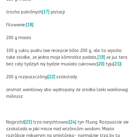
trocha pokrōnych
[17]
pistacji
Filowanie:
[18]
200 g masła
100 g cukru pudru (we recepcie bōło 200 g, ale to wyszło
take słodke, że jedna moja kōmratka padała,
[19]
że już tera
bez cały tydziyń niy bydzie musiała cukrować
[20]
tyju
[21]
)
200 g rozpuszczōnyj
[22]
szokolady
aromat waniliowy abo wydropany ze środka laski waniliowyj
miōnższ
Nojprzōd
[23]
trza narychtować
[24]
tyn filung. Rozpuśćcie sie
szokolada w jaki misce nad wrzōncōm wodom. Masło
rozrōbcie mikserym na smiytōnka- normalnie trza by to