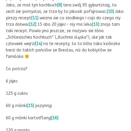
Jako, że moł tyn kochbuch
[9]
tera swōj 95 gyburtstag, to
żech sie pomyśloł, że trza by to jakosik pofajrować.
[10]
Jako
pirszy recept
[11]
wezna sie co słodkiego i cojś do czego niy
trza dołwać
[12]
15 abo 20 jajec- niy ma leko
[13]
znojś tam
taki recept. Powia yno jeszcze, że nazywo sie łōna
„Schlesisches Kochbuch” („Kuchnia śląska”), ale jak tak
człowiek wejrzi
[14]
na te recepty, to to bōła tako ksiōnżka
barzi do takich pańciōw ze Breslau, niż do kobiytōw ze
familoka
Co potrza?
6 jajec
125 g cukru
60 g mōnki
[15]
pszynnyj
60 g mōnki kartołflanyj
[16]
120 g masła