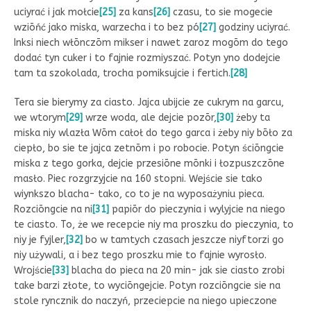
uciyrać i jak mołcie
[25]
za kans
[26]
czasu, to sie mogecie
wziōńć jako miska, warzecha i to bez pó
[27]
godziny uciyrać.
Inksi niech włōnczōm mikser i nawet zaroz mogōm do tego
dodać tyn cuker i to fajnie rozmiyszać. Potyn yno dodejcie
tam ta szokolada, trocha pomiksujcie i fertich.
[28]
Tera sie bierymy za ciasto. Jajca ubijcie ze cukrym na garcu,
we wtorym
[29]
wrze woda, ale dejcie pozōr,
[30]
żeby ta
miska niy wlazła Wōm całoł do tego garca i żeby niy bōło za
ciepło, bo sie te jajca zetnōm i po robocie. Potyn ściōngcie
miska z tego gorka, dejcie przesiōne mōnki i łozpuszczōne
masło. Piec rozgrzyjcie na 160 stopni. Wejście sie tako
wiynkszo blacha- tako, co to je na wyposażyniu pieca.
Rozciōngcie na ni
[31]
papiōr do pieczynia i wylyjcie na niego
te ciasto. To, że we recepcie niy ma proszku do pieczynia, to
niy je fyjler,
[32]
bo w tamtych czasach jeszcze niyftorzi go
niy używali, a i bez tego proszku mie to fajnie wyrosło.
Wrojście
[33]
blacha do pieca na 20 min- jak sie ciasto zrobi
take barzi złote, to wyciōngejcie. Potyn rozciōngcie sie na
stole ryncznik do naczyń, przeciepcie na niego upieczone