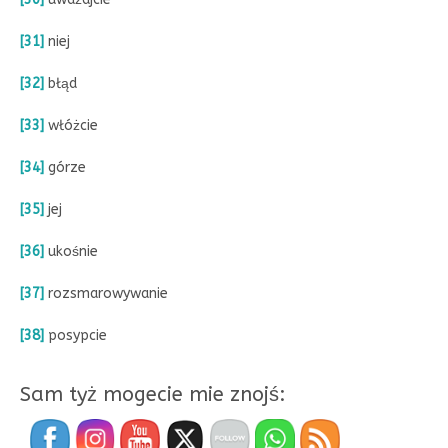
[31]
niej
[32]
błąd
[33]
włóżcie
[34]
górze
[35]
jej
[36]
ukośnie
[37]
rozsmarowywanie
[38]
posypcie
Sam tyż mogecie mie znojś: