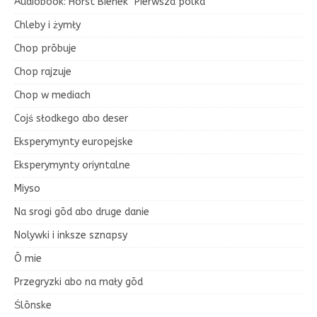
Audiobook: Horst Bienek "Pierwsza polka"
Chleby i żymły
Chop prōbuje
Chop rajzuje
Chop w mediach
Cojś słodkego abo deser
Eksperymynty europejske
Eksperymynty oriyntalne
Miyso
Na srogi gōd abo druge danie
Nolywki i inksze sznapsy
Ō mie
Przegryzki abo na mały gōd
Ślōnske