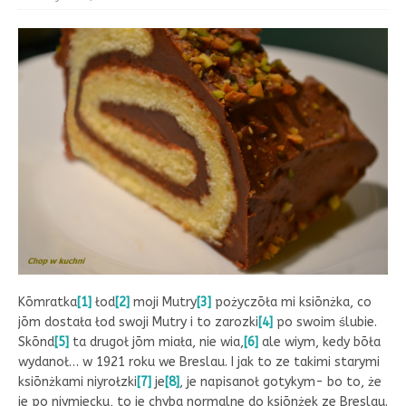
Kōmratka
[1]
łod
[2]
moji Mutry
[3]
pożyczōła mi ksiōnżka, co
jōm dostała łod swoji Mutry i to zarozki
[4]
po swoim ślubie.
Skōnd
[5]
ta drugoł jōm miała, nie wia,
[6]
ale wiym, kedy bōła
wydanoł… w 1921 roku we Breslau. I jak to ze takimi starymi
ksiōnżkami niyrołzki
[7]
je
[8]
, je napisanoł gotykym- bo to, że
je po niymiecku, to je chyba normalne do ksiōnżek ze Breslau.