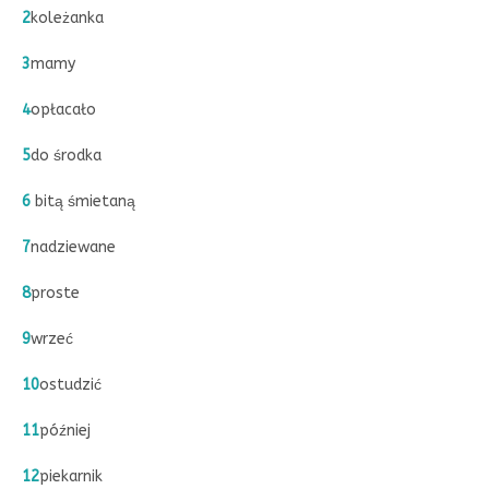
2
koleżanka
3
mamy
4
opłacało
5
do środka
6
bitą śmietaną
7
nadziewane
8
proste
9
wrzeć
10
ostudzić
11
później
12
piekarnik