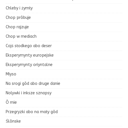
Chleby i żymły
Chop prōbuje
Chop rajzuje
Chop w mediach
Cojś słodkego abo deser
Eksperymynty europejske
Eksperymynty oriyntalne
Miyso
Na srogi gōd abo druge danie
Nolywki i inksze sznapsy
Ō mie
Przegryzki abo na mały gōd
Ślōnske