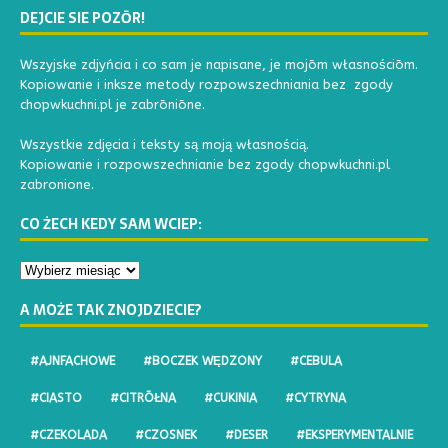
DEJCIE SIE POZŌR!
Wszyjske zdjyńcia i co sam je napisane, je mojōm własnościōm.
Kopiowanie i inksze metody rozpowszechniania bez zgody
chopwkuchni.pl je zabrōniōne.
Wszystkie zdjęcia i teksty są moją własnością.
Kopiowanie i rozpowszechnianie bez zgody chopwkuchni.pl
zabronione.
CO ŻECH KEDY SAM WCIEP:
A MOŻE TAK ZNOJDZIECIE?
#AJNFACHOWE
#BOCZEK WĘDZONY
#CEBULA
#CIASTO
#CITRŌŁNA
#CUKINIA
#CYTRYNA
#CZEKOLADA
#CZOSNEK
#DESER
#EKSPERYMENTALNIE