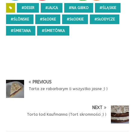
#DESER
#JAJCA
#NA GIBKO
#ŚLĄSKIE
#ŚLŌNSKE
#SŁODKE
#SŁODKIE
#SŁODYCZE
#ŚMIETANA
#ŚMIETŌNKA
PREVIOUS
Tarta ze rabarbarym (i wszystko jasne ;) )
NEXT
Torta łod Kaufmanna (Tort skromności ;) )