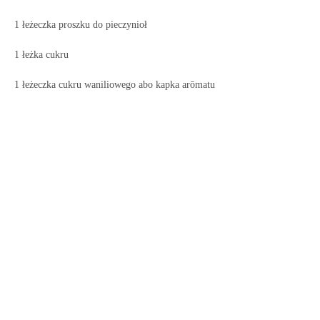
1 łeżeczka proszku do pieczynioł
1 łeżka cukru
1 łeżeczka cukru waniliowego abo kapka arōmatu