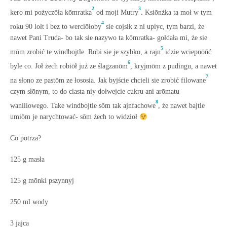
2
3
kero mi pożyczōła kōmratka
od moji Mutry
. Ksiōnżka ta moł w tym
4
roku 90 lołt i bez to werciōłoby
sie cojsik z ni upiyc, tym barzi, że
nawet Pani Truda- bo tak sie nazywo ta kōmratka- gołdała mi, że sie
5
mōm zrobić te windbojtle. Robi sie je szybko, a rajn
idzie wciepnōńć
6
byle co. Joł żech robiōł już ze ślagzanōm
, kryjmōm z pudingu, a nawet
7
na słono ze pastōm ze łososia. Jak byjście chcieli sie zrobić filowane
czym słōnym, to do ciasta niy dołwejcie cukru ani arōmatu
8
waniliowego. Take windbojtle sōm tak ajnfachowe
, że nawet bajtle
umiōm je narychtować- sōm żech to widzioł
Co potrza?
125 g masła
125 g mōnki pszynnyj
250 ml wody
3 jajca