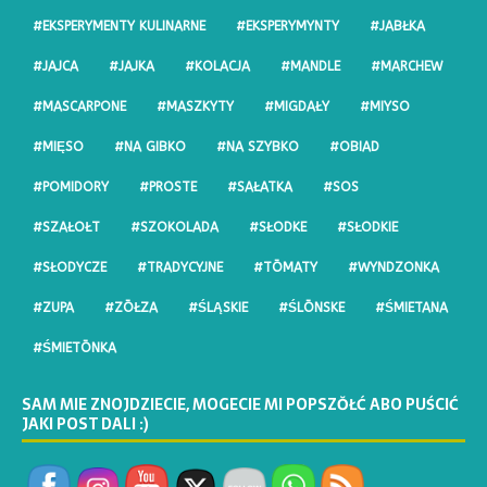
#EKSPERYMENTY KULINARNE
#EKSPERYMYNTY
#JABŁKA
#JAJCA
#JAJKA
#KOLACJA
#MANDLE
#MARCHEW
#MASCARPONE
#MASZKYTY
#MIGDAŁY
#MIYSO
#MIĘSO
#NA GIBKO
#NA SZYBKO
#OBIAD
#POMIDORY
#PROSTE
#SAŁATKA
#SOS
#SZAŁOŁT
#SZOKOLADA
#SŁODKE
#SŁODKIE
#SŁODYCZE
#TRADYCYJNE
#TŌMATY
#WYNDZONKA
#ZUPA
#ZŌŁZA
#ŚLĄSKIE
#ŚLŌNSKE
#ŚMIETANA
#ŚMIETŌNKA
SAM MIE ZNOJDZIECIE, MOGECIE MI POPSZŎŁĆ ABO PUŚCIĆ
JAKI POST DALI :)