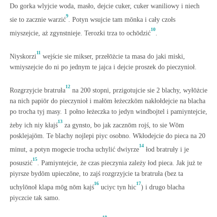
Do gorka wlyjcie woda, masło, dejcie cuker, cuker waniliowy i niech
9
sie to zacznie warzić
. Potyn wsujcie tam mōnka i cały czołs
10
miyszejcie, aż zgynstnieje. Terozki trza to ochōdzić
.
11
Niyskorzi
wejście sie mikser, przełōżcie ta masa do jaki miski,
wmiyszejcie do ni po jednym te jajca i dejcie proszek do pieczynioł.
12
Rozgrzyjcie bratruła
na 200 stopni, przigotujcie sie 2 blachy, wyłōżcie
na nich papiōr do pieczynioł i małōm łeżeczkōm nakłołdejcie na blacha
po trocha tyj masy. 1 połno łeżeczka to jedyn windbojtel i pamiyntejcie,
13
żeby ich niy kłajś
za gynsto, bo jak zacznōm rojś, to sie Wōm
posklejajōm. Te blachy nojlepi piyc osobno. Wkłodejcie do pieca na 20
14
minut, a potyn mogecie trocha uchylić dwiyrze
łod bratruły i je
15
posuszić
. Pamiyntejcie, że czas pieczynia zależy łod pieca. Jak już te
piyrsze bydōm upieczōne, to zajś rozgrzyjcie ta bratruła (bez ta
16
17
uchylōnoł klapa mōg nōm kajś
uciyc tyn hic
) i drugo blacha
piyczcie tak samo.
18