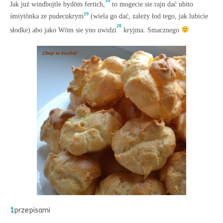
Jak już windbojtle bydōm fertich,
to mogecie sie rajn dać ubito
19
śmiytōnka ze pudecukrym
(wiela go dać, zależy łod tego, jak lubicie
20
słodke) abo jako Wōm sie yno uwidzi
kryjma. Smacznego
1
przepisami