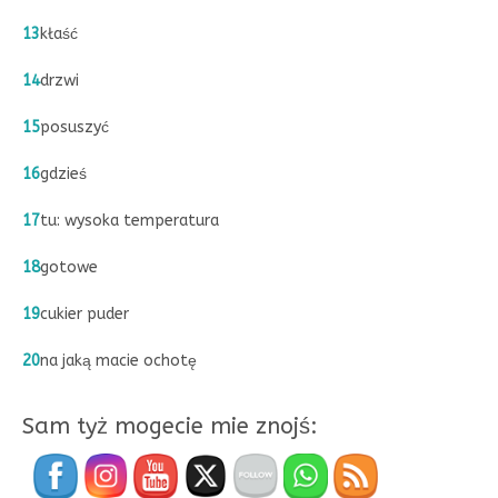
13
kłaść
14
drzwi
15
posuszyć
16
gdzieś
17
tu: wysoka temperatura
18
gotowe
19
cukier puder
20
na jaką macie ochotę
Sam tyż mogecie mie znojś: