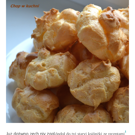
1
Już dołwno żech niy zagl
ōndoł do tyj staryj ksiōnżki ze receptami
,