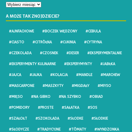
A MOŻE TAK ZNOJDZIECIE?
#AJNFACHOWE
#BOCZEK WĘDZONY
#CEBULA
#CIASTO
#CITRŌŁNA
#CUKINIA
#CYTRYNA
#CZEKOLADA
#CZOSNEK
#DESER
#EKSPERYMENTALNIE
#EKSPERYMENTY KULINARNE
#EKSPERYMYNTY
#JABŁKA
#JAJCA
#JAJKA
#KOLACJA
#MANDLE
#MARCHEW
#MASCARPONE
#MASZKYTY
#MIGDAŁY
#MIYSO
#MIĘSO
#NA GIBKO
#NA SZYBKO
#OBIAD
#POMIDORY
#PROSTE
#SAŁATKA
#SOS
#SZAŁOŁT
#SZOKOLADA
#SŁODKE
#SŁODKIE
#SŁODYCZE
#TRADYCYJNE
#TŌMATY
#WYNDZONKA