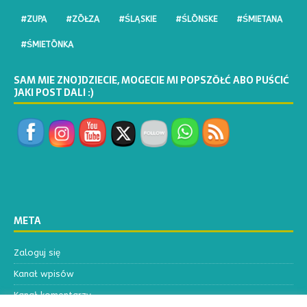
#ZUPA
#ZŌŁZA
#ŚLĄSKIE
#ŚLŌNSKE
#ŚMIETANA
#ŚMIETŌNKA
SAM MIE ZNOJDZIECIE, MOGECIE MI POPSZŎŁĆ ABO PUŚCIĆ
JAKI POST DALI :)
META
Zaloguj się
Kanał wpisów
Kanał komentarzy