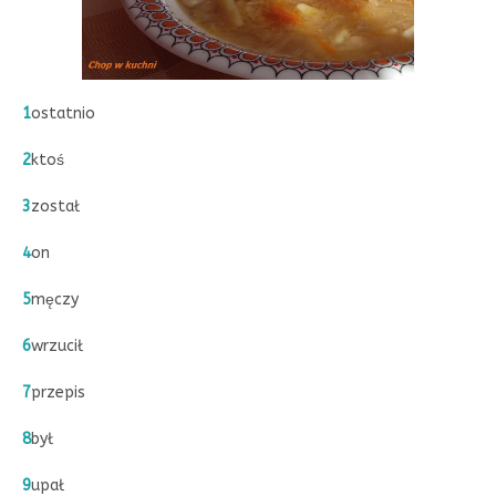
1
ostatnio
2
ktoś
3
został
4
on
5
męczy
6
wrzucił
7
przepis
8
był
9
upał