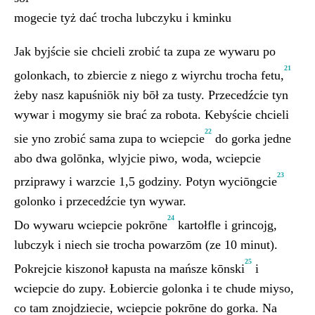
mogecie tyż dać trocha lubczyku i kminku
Jak byjście sie chcieli zrobić ta zupa ze wywaru po
21
golonkach, to zbiercie z niego z wiyrchu trocha fetu,
żeby nasz kapuśniōk niy bōł za tusty. Przecedźcie tyn
wywar i mogymy sie brać za robota. Kebyście chcieli
22
sie yno zrobić sama zupa to wciepcie
do gorka jedne
abo dwa golōnka, wlyjcie piwo, woda, wciepcie
23
prziprawy i warzcie 1,5 godziny. Potyn wyciōngcie
golonko i przecedźcie tyn wywar.
24
Do wywaru wciepcie pokrōne
kartołfle i grincojg,
lubczyk i niech sie trocha powarzōm (ze 10 minut).
25
Pokrejcie kiszonoł kapusta na mańsze kōnski
i
wciepcie do zupy. Łobiercie golonka i te chude miyso,
co tam znojdziecie, wciepcie pokrōne do gorka. Na