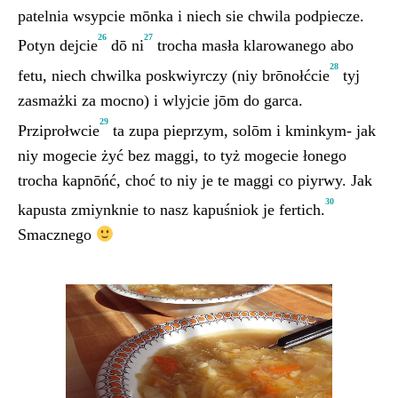
patelnia wsypcie mōnka i niech sie chwila podpiecze.
26
27
Potyn dejcie
dō ni
trocha masła klarowanego abo
28
fetu, niech chwilka poskwiyrczy (niy brōnołćcie
tyj
zasmażki za mocno) i wlyjcie jōm do garca.
29
Prziprołwcie
ta zupa pieprzym, solōm i kminkym- jak
niy mogecie żyć bez maggi, to tyż mogecie łonego
trocha kapnōńć, choć to niy je te maggi co piyrwy. Jak
30
kapusta zmiynknie to nasz kapuśniok je fertich.
Smacznego