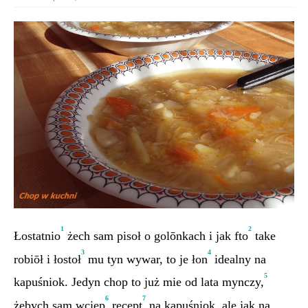
1
2
Łostatnio
żech sam pisoł o golōnkach i jak fto
take
3
4
robiōł i łostoł
mu tyn wywar, to je łon
idealny na
5
kapuśniok. Jedyn chop to już mie od lata mynczy,
6
7
żebych sam wciep
recept
na kapuśniok, ale jak na