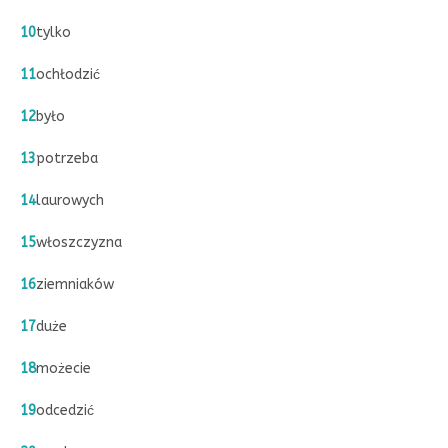
10
tylko
11
ochłodzić
12
było
13
potrzeba
14
laurowych
15
włoszczyzna
16
ziemniaków
17
duże
18
możecie
19
odcedzić