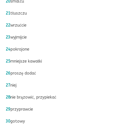
20
smalcu
21
tłuszczu
22
wrzućcie
23
wyjmijcie
24
pokrojone
25
mniejsze kawałki
26
proszę dodać
27
niej
28
nie brązowić, przypiekać
29
przyprawcie
30
gotowy