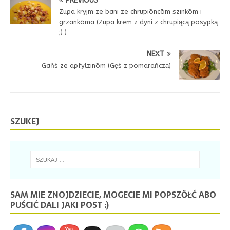
PREVIOUS
Zupa kryjm ze bani ze chrupiōncōm szinkōm i
grzankōma (Zupa krem z dyni z chrupiącą posypką
;) )
NEXT
Gańś ze apfylzinōm (Gęś z pomarańczą)
SZUKEJ
SAM MIE ZNOJDZIECIE, MOGECIE MI POPSZŎŁĆ ABO
PUŚCIĆ DALI JAKI POST :)