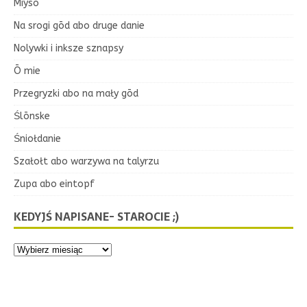
Miyso
Na srogi gōd abo druge danie
Nolywki i inksze sznapsy
Ō mie
Przegryzki abo na mały gōd
Ślōnske
Śniołdanie
Szałołt abo warzywa na talyrzu
Zupa abo eintopf
KEDYJŚ NAPISANE- STAROCIE ;)