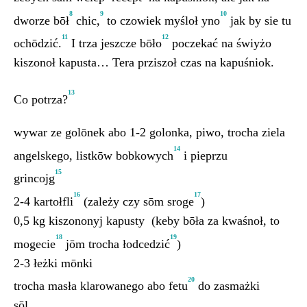
8
9
10
dworze bōł
chic,
to czowiek myśloł yno
jak by sie tu
11
12
ochōdzić.
I trza jeszcze bōło
poczekać na świyżo
kiszonoł kapusta… Tera prziszoł czas na kapuśniok.
13
Co potrza?
wywar ze golōnek abo 1-2 golonka, piwo, trocha ziela
14
angelskego, listkōw bobkowych
i pieprzu
15
grincojg
16
17
2-4 kartołfli
(zależy czy sōm sroge
)
0,5 kg kiszononyj kapusty (keby bōła za kwaśnoł, to
18
19
mogecie
jōm trocha łodcedzić
)
2-3 łeżki mōnki
20
trocha masła klarowanego abo fetu
do zasmażki
sōl