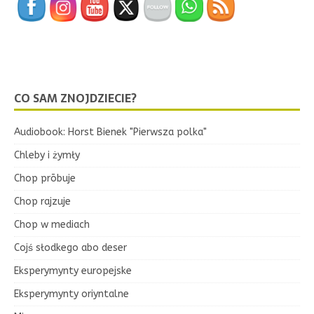
CO SAM ZNOJDZIECIE?
Audiobook: Horst Bienek "Pierwsza polka"
Chleby i żymły
Chop prōbuje
Chop rajzuje
Chop w mediach
Cojś słodkego abo deser
Eksperymynty europejske
Eksperymynty oriyntalne