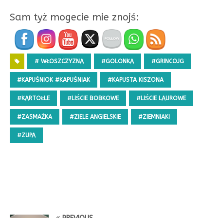
Sam tyż mogecie mie znojś:
# WŁOSZCZYZNA
#GOLONKA
#GRINCOJG
#KAPUŚNIOK #KAPUŚNIAK
#KAPUSTA KISZONA
#KARTOŁLE
#LIŚCIE BOBKOWE
#LIŚCIE LAUROWE
#ZASMAŻKA
#ZIELE ANGIELSKIE
#ZIEMNIAKI
#ZUPA