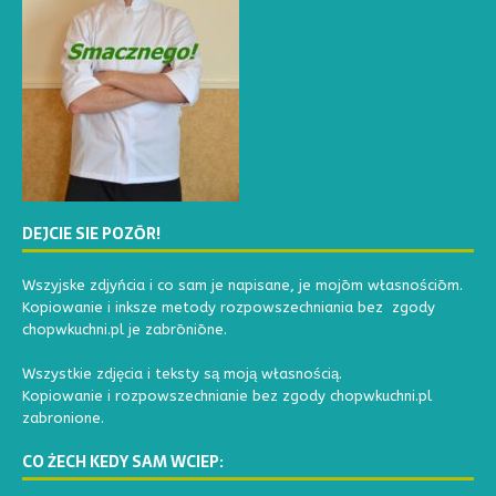
DEJCIE SIE POZŌR!
Wszyjske zdjyńcia i co sam je napisane, je mojōm własnościōm.
Kopiowanie i inksze metody rozpowszechniania bez zgody
chopwkuchni.pl je zabrōniōne.
Wszystkie zdjęcia i teksty są moją własnością.
Kopiowanie i rozpowszechnianie bez zgody chopwkuchni.pl
zabronione.
CO ŻECH KEDY SAM WCIEP: