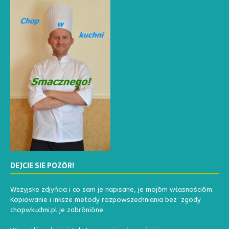
DEJCIE SIE POZŌR!
Wszyjske zdjyńcia i co sam je napisane, je mojōm własnościōm.
Kopiowanie i inksze metody rozpowszechniania bez zgody
chopwkuchni.pl je zabrōniōne.