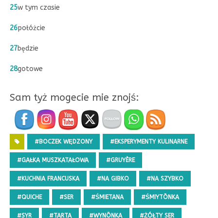
25
w tym czasie
26
połóżcie
27
będzie
28
gotowe
Sam tyż mogecie mie znojś:
#BOCZEK WĘDZONY
#EKSPERYMENTY KULINARNE
#GAŁKA MUSZKATAŁOWA
#GRUYÈRE
#KUCHNIA FRANCUSKA
#NA GIBKO
#NA SZYBKO
#QUICHE
#SER
#ŚMIETANA
#ŚMIYTŌNKA
#SYR
#TARTA
#WYNŌNKA
#ŻÓŁTY SER