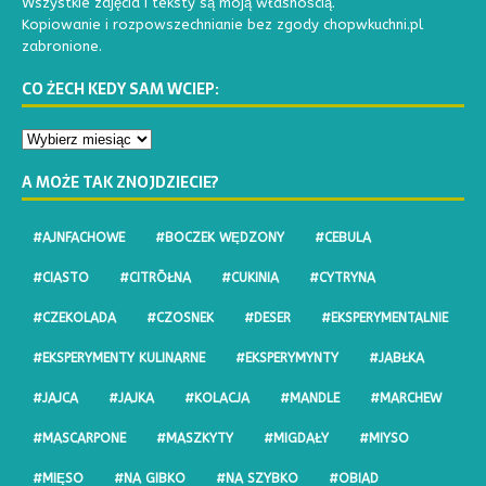
Wszystkie zdjęcia i teksty są moją własnością.
Kopiowanie i rozpowszechnianie bez zgody chopwkuchni.pl
zabronione.
CO ŻECH KEDY SAM WCIEP:
A MOŻE TAK ZNOJDZIECIE?
#AJNFACHOWE
#BOCZEK WĘDZONY
#CEBULA
#CIASTO
#CITRŌŁNA
#CUKINIA
#CYTRYNA
#CZEKOLADA
#CZOSNEK
#DESER
#EKSPERYMENTALNIE
#EKSPERYMENTY KULINARNE
#EKSPERYMYNTY
#JABŁKA
#JAJCA
#JAJKA
#KOLACJA
#MANDLE
#MARCHEW
#MASCARPONE
#MASZKYTY
#MIGDAŁY
#MIYSO
#MIĘSO
#NA GIBKO
#NA SZYBKO
#OBIAD