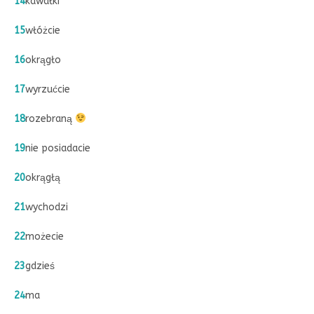
14
kawałki
15
włóżcie
16
okrągło
17
wyrzućcie
18
rozebraną
19
nie posiadacie
20
okrągłą
21
wychodzi
22
możecie
23
gdzieś
24
ma