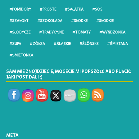
#POMIDORY
#PROSTE
#SAŁATKA
#SOS
#SZAŁOŁT
#SZOKOLADA
#SŁODKE
#SŁODKIE
#SŁODYCZE
#TRADYCYJNE
#TŌMATY
#WYNDZONKA
#ZUPA
#ZŌŁZA
#ŚLĄSKIE
#ŚLŌNSKE
#ŚMIETANA
#ŚMIETŌNKA
SAM MIE ZNOJDZIECIE, MOGECIE MI POPSZŎŁĆ ABO PUŚCIĆ
JAKI POST DALI :)
META