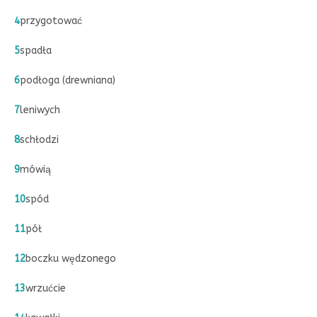
4
przygotować
5
spadła
6
podłoga (drewniana)
7
leniwych
8
schłodzi
9
mówią
10
spód
11
pół
12
boczku wędzonego
13
wrzućcie