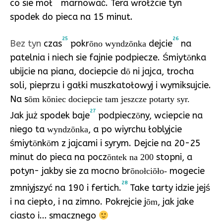
co sie moł
marnować. Tera wrołźcie tyn
spodek do pieca na 15 minut.
25
26
Bez tyn
czas
pokr
dejcie
na
ōno wyndzōnka
patelnia i niech sie fajnie podpiecze. Śmiyt
nka
ō
ubijcie na piana, dociepcie d
ni jajca, trocha
ō
soli, pieprzu i gałki muszkatołowyj i wymiksujcie.
Na s
ōm kōniec dociepcie tam jeszcze potarty syr.
27
Jak już spodek baje
podpiecz
ny, wciepcie na
ō
niego ta
, a po wiyrchu łoblyjcie
wyndzōnka
śmiyt
nk
m z jajcami i syrym. Dejcie na 20-25
ō
ō
minut do pieca na pocz
stopni, a
ōntek na 200
potyn- jakby sie za mocno br
mogecie
ōnołciōło-
28
zmniyjszyć na 190 i fertich.
Take tarty idzie jejś
i na ciepło, i na zimno. Pokrejcie j
, jak jake
ōm
ciasto i… smacznego