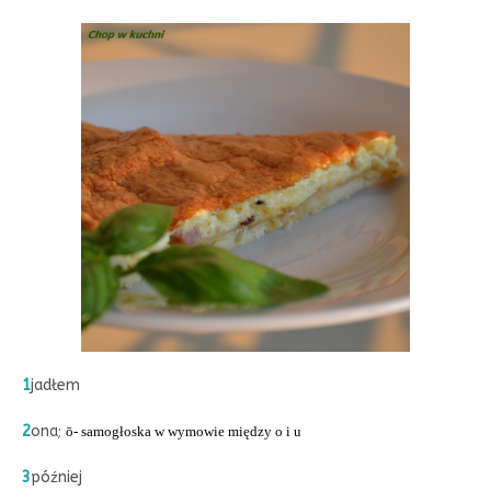
1
jadłem
2
ona
;
ō- samogłoska w wymowie między o i u
3
później