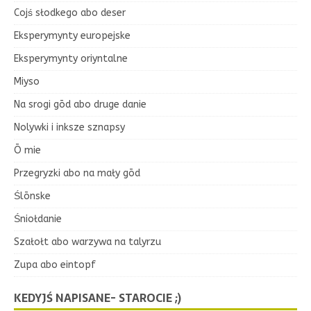
Cojś słodkego abo deser
Eksperymynty europejske
Eksperymynty oriyntalne
Miyso
Na srogi gōd abo druge danie
Nolywki i inksze sznapsy
Ō mie
Przegryzki abo na mały gōd
Ślōnske
Śniołdanie
Szałołt abo warzywa na talyrzu
Zupa abo eintopf
KEDYJŚ NAPISANE- STAROCIE ;)