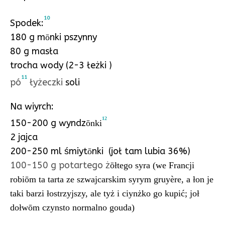
10
Spodek:
180 g m
nki pszynny
ō
80 g masła
trocha wody (2-3 łeżki )
11
pó
łyżeczki
soli
Na wiyrch:
12
150-200 g wyndz
ōnki
2 jajca
200-250 ml śmiyt
nki (joł tam lubia 36%)
ō
100-150 g potartego ż
ōłtego syra (we Francji
robiōm ta tarta ze szwajcarskim syrym gruyère, a łon je
taki barzi łostrzyjszy, ale tyż i ciynżko go kupić; joł
dołwōm czynsto normalno gouda)