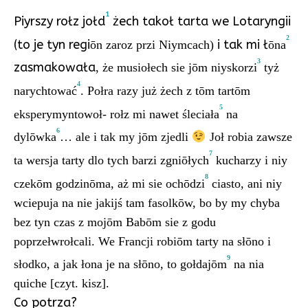
1
Piyrszy rołz jołd
żech takoł tarta we Lotaryngii
2
(to je tyn regi
i tak mi ł
ōn zaroz przi Niymcach)
ōna
3
zasmakowała
, że musiołech sie jōm niyskorzi
tyż
4
narychtować
. Połra razy już żech z tōm tartōm
5
eksperymyntowoł- rołz mi nawet śleciała
na
6
dylōwka
… ale i tak my jōm zjedli
Joł robia zawsze
7
ta wersja tarty dlo tych barzi zgniōłych
kucharzy i niy
8
czekōm godzinōma, aż mi sie ochōdzi
ciasto, ani niy
wciepuja na nie jakijś tam fasolkōw, bo by my chyba
bez tyn czas z mojōm Babōm sie z godu
poprzełwrołcali. We Francji robiōm tarty na słōno i
9
słodko, a jak łona je na słōno, to gołdajōm
na nia
quiche [czyt. kisz].
Co potrza?