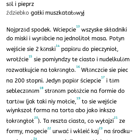
s
l i pieprz
ō
ździebko
gałki muszkatał
wyj
o
13
Nojprz
d spodek. Wciepcie
wszyske składniki
ō
do miski i wyr
bcie na jednolitoł masa. Potyn
ō
14
wejście sie 2 k
nski
papi
ru do pieczynioł,
ō
ō
15
wrołźcie
sie pomiyndzy te ciasto i nudelkul
m
ō
16
rozwałkujcie na łokr
ngło.
Wł
nczcie sie piec
ō
ō
17
na 200 stopni. Jedyn papi
r ściepcie
i t
m
ō
ō
18
seblecz
n
m
str
n
m poł
żcie na formie do
ō
ō
ō
ō
ō
19
tart
w (jak taki niy mołcie,
to sie wejście
ō
wiynkszoł forma na torta abo jako inkszo
20
21
łokr
ngłoł
). Ta reszta ciasta, co wyłajzi
ze
ō
22
23
formy, mogecie
urwać i wkleić kaj
na środku-
24