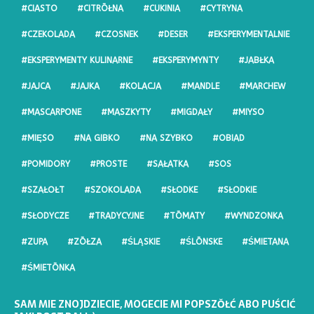
#CIASTO
#CITRŌŁNA
#CUKINIA
#CYTRYNA
#CZEKOLADA
#CZOSNEK
#DESER
#EKSPERYMENTALNIE
#EKSPERYMENTY KULINARNE
#EKSPERYMYNTY
#JABŁKA
#JAJCA
#JAJKA
#KOLACJA
#MANDLE
#MARCHEW
#MASCARPONE
#MASZKYTY
#MIGDAŁY
#MIYSO
#MIĘSO
#NA GIBKO
#NA SZYBKO
#OBIAD
#POMIDORY
#PROSTE
#SAŁATKA
#SOS
#SZAŁOŁT
#SZOKOLADA
#SŁODKE
#SŁODKIE
#SŁODYCZE
#TRADYCYJNE
#TŌMATY
#WYNDZONKA
#ZUPA
#ZŌŁZA
#ŚLĄSKIE
#ŚLŌNSKE
#ŚMIETANA
#ŚMIETŌNKA
SAM MIE ZNOJDZIECIE, MOGECIE MI POPSZŎŁĆ ABO PUŚCIĆ