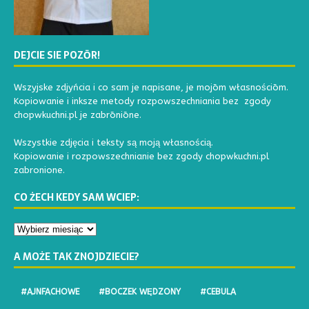
DEJCIE SIE POZŌR!
Wszyjske zdjyńcia i co sam je napisane, je mojōm własnościōm.
Kopiowanie i inksze metody rozpowszechniania bez zgody
chopwkuchni.pl je zabrōniōne.
Wszystkie zdjęcia i teksty są moją własnością.
Kopiowanie i rozpowszechnianie bez zgody chopwkuchni.pl
zabronione.
CO ŻECH KEDY SAM WCIEP:
A MOŻE TAK ZNOJDZIECIE?
#AJNFACHOWE
#BOCZEK WĘDZONY
#CEBULA