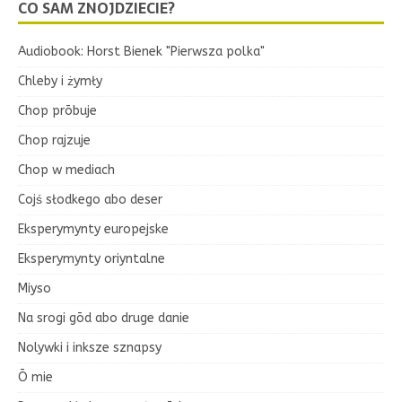
CO SAM ZNOJDZIECIE?
Audiobook: Horst Bienek "Pierwsza polka"
Chleby i żymły
Chop prōbuje
Chop rajzuje
Chop w mediach
Cojś słodkego abo deser
Eksperymynty europejske
Eksperymynty oriyntalne
Miyso
Na srogi gōd abo druge danie
Nolywki i inksze sznapsy
Ō mie