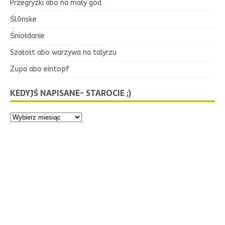
Przegryzki abo na mały gōd
Ślōnske
Śniołdanie
Szałołt abo warzywa na talyrzu
Zupa abo eintopf
KEDYJŚ NAPISANE- STAROCIE ;)