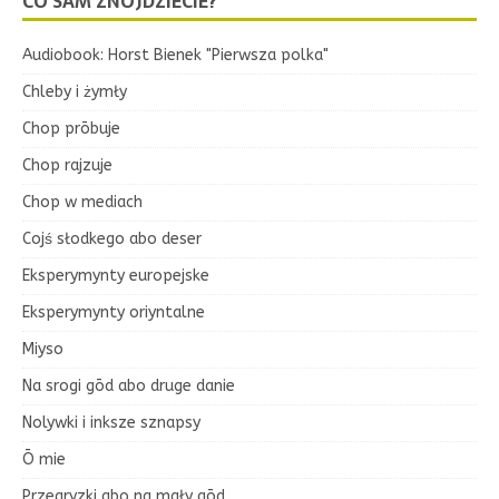
CO SAM ZNOJDZIECIE?
Audiobook: Horst Bienek "Pierwsza polka"
Chleby i żymły
Chop prōbuje
Chop rajzuje
Chop w mediach
Cojś słodkego abo deser
Eksperymynty europejske
Eksperymynty oriyntalne
Miyso
Na srogi gōd abo druge danie
Nolywki i inksze sznapsy
Ō mie
Przegryzki abo na mały gōd