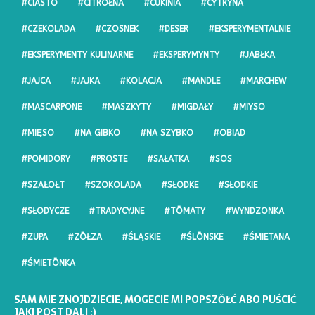
#CIASTO
#CITRŌŁNA
#CUKINIA
#CYTRYNA
#CZEKOLADA
#CZOSNEK
#DESER
#EKSPERYMENTALNIE
#EKSPERYMENTY KULINARNE
#EKSPERYMYNTY
#JABŁKA
#JAJCA
#JAJKA
#KOLACJA
#MANDLE
#MARCHEW
#MASCARPONE
#MASZKYTY
#MIGDAŁY
#MIYSO
#MIĘSO
#NA GIBKO
#NA SZYBKO
#OBIAD
#POMIDORY
#PROSTE
#SAŁATKA
#SOS
#SZAŁOŁT
#SZOKOLADA
#SŁODKE
#SŁODKIE
#SŁODYCZE
#TRADYCYJNE
#TŌMATY
#WYNDZONKA
#ZUPA
#ZŌŁZA
#ŚLĄSKIE
#ŚLŌNSKE
#ŚMIETANA
#ŚMIETŌNKA
SAM MIE ZNOJDZIECIE, MOGECIE MI POPSZŎŁĆ ABO PUŚCIĆ
JAKI POST DALI :)