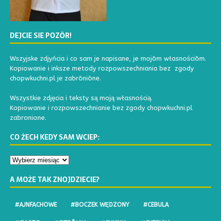
DEJCIE SIE POZŌR!
Wszyjske zdjyńcia i co sam je napisane, je mojōm własnościōm.
Kopiowanie i inksze metody rozpowszechniania bez zgody
chopwkuchni.pl je zabrōniōne.
Wszystkie zdjęcia i teksty są moją własnością.
Kopiowanie i rozpowszechnianie bez zgody chopwkuchni.pl
zabronione.
CO ŻECH KEDY SAM WCIEP:
A MOŻE TAK ZNOJDZIECIE?
#AJNFACHOWE
#BOCZEK WĘDZONY
#CEBULA