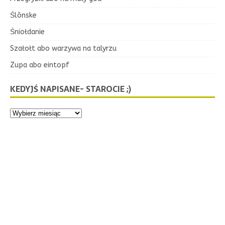
Ślōnske
Śniołdanie
Szałołt abo warzywa na talyrzu
Zupa abo eintopf
KEDYJŚ NAPISANE- STAROCIE ;)