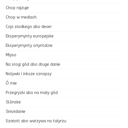
Chop rajzuje
Chop w mediach
Cojś słodkego abo deser
Eksperymynty europejske
Eksperymynty oriyntalne
Miyso
Na srogi gōd abo druge danie
Nolywki i inksze sznapsy
Ō mie
Przegryzki abo na mały gōd
Ślōnske
Śniołdanie
Szałołt abo warzywa na talyrzu