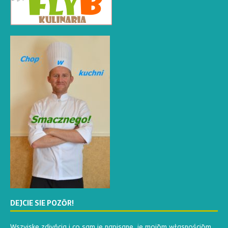
DEJCIE SIE POZŌR!
Wszyjske zdjyńcia i co sam je napisane, je mojōm własnościōm.