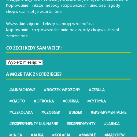
Kopiowanie i inksze metody rozpowszechniania bez zgody
chopwkuchni.pl je zabrōniōne.
Wszystkie zdjęcia i teksty są moją własnością.
Kopiowanie i rozpowszechnianie bez zgody chopwkuchni.pl
zabronione.
CO ŻECH KEDY SAM WCIEP:
A MOŻE TAK ZNOJDZIECIE?
#AJNFACHOWE
#BOCZEK WĘDZONY
#CEBULA
#CIASTO
#CITRŌŁNA
#CUKINIA
#CYTRYNA
#CZEKOLADA
#CZOSNEK
#DESER
#EKSPERYMENTALNIE
#EKSPERYMENTY KULINARNE
#EKSPERYMYNTY
#JABŁKA
#JAJCA
#JAJKA
#KOLACJA
#MANDLE
#MARCHEW