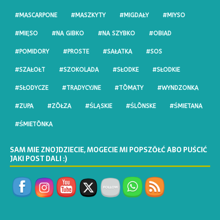
#MASCARPONE
#MASZKYTY
#MIGDAŁY
#MIYSO
#MIĘSO
#NA GIBKO
#NA SZYBKO
#OBIAD
#POMIDORY
#PROSTE
#SAŁATKA
#SOS
#SZAŁOŁT
#SZOKOLADA
#SŁODKE
#SŁODKIE
#SŁODYCZE
#TRADYCYJNE
#TŌMATY
#WYNDZONKA
#ZUPA
#ZŌŁZA
#ŚLĄSKIE
#ŚLŌNSKE
#ŚMIETANA
#ŚMIETŌNKA
SAM MIE ZNOJDZIECIE, MOGECIE MI POPSZŎŁĆ ABO PUŚCIĆ
JAKI POST DALI :)