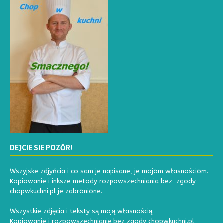
DEJCIE SIE POZŌR!
Wszyjske zdjyńcia i co sam je napisane, je mojōm własnościōm.
Kopiowanie i inksze metody rozpowszechniania bez zgody
chopwkuchni.pl je zabrōniōne.
Wszystkie zdjęcia i teksty są moją własnością.
Kopiowanie i rozpowszechnianie bez zgody chopwkuchni.pl