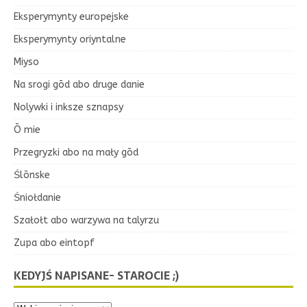
Eksperymynty europejske
Eksperymynty oriyntalne
Miyso
Na srogi gōd abo druge danie
Nolywki i inksze sznapsy
Ō mie
Przegryzki abo na mały gōd
Ślōnske
Śniołdanie
Szałołt abo warzywa na talyrzu
Zupa abo eintopf
KEDYJŚ NAPISANE- STAROCIE ;)