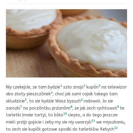
1
2
3
Niy czekejcie, że tam bydzie
szło znojś
kupōn
na telewizor
4
abo złoty pieszczōnek
, choć jak sami cojsik takego tam
5
6
skludzicie
, to sie bydzie Wasz byzuch
radowoł. Jo sie
7
8
9
zarozki
na poczōntku prziznōm
, że jak żech rychtowoł
te
10
tarletki (małe tarty), to bōło
ciepło, a do tego jeszcze
11
mieli przijś gojście i żeby my sie niy uwarzyli
we miyszkaniu,
12
to żech sie kupiōł gotowe spodki do tarletkōw. Kebych