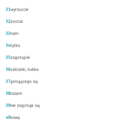
31
wyrzućcie
32
został
33
nam
34
tylko
35
zagotujcie
36
szklanki, kubka
37
gotującego się
38
razem
39
nie zagotuje się
40
kawę