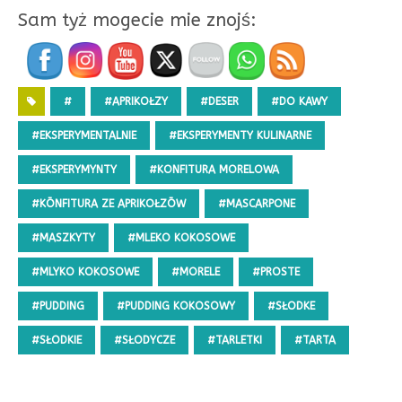
Sam tyż mogecie mie znojś:
#
#APRIKOŁZY
#DESER
#DO KAWY
#EKSPERYMENTALNIE
#EKSPERYMENTY KULINARNE
#EKSPERYMYNTY
#KONFITURA MORELOWA
#KŌNFITURA ZE APRIKOŁZŌW
#MASCARPONE
#MASZKYTY
#MLEKO KOKOSOWE
#MLYKO KOKOSOWE
#MORELE
#PROSTE
#PUDDING
#PUDDING KOKOSOWY
#SŁODKE
#SŁODKIE
#SŁODYCZE
#TARLETKI
#TARTA