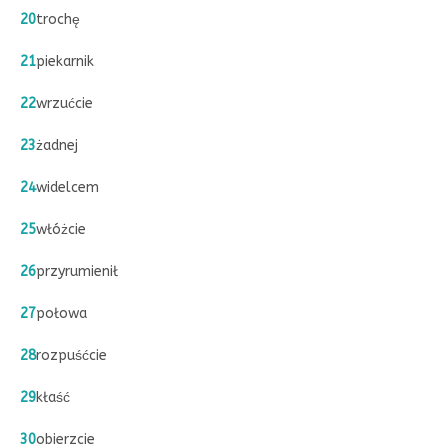
20
trochę
21
piekarnik
22
wrzućcie
23
żadnej
24
widelcem
25
włóżcie
26
przyrumienił
27
połowa
28
rozpuśćcie
29
kłaść
30
obierzcie