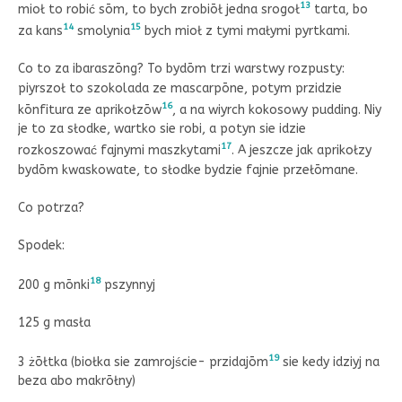
13
mioł to robić sōm, to bych zrobiōł jedna srogoł
tarta, bo
14
15
za kans
smolynia
bych mioł z tymi małymi pyrtkami.
Co to za ibaraszōng? To bydōm trzi warstwy rozpusty:
piyrszoł to szokolada ze mascarpōne, potym przidzie
16
kōnfitura ze aprikołzōw
, a na wiyrch kokosowy pudding. Niy
je to za słodke, wartko sie robi, a potyn sie idzie
17
rozkoszować fajnymi maszkytami
. A jeszcze jak aprikołzy
bydōm kwaskowate, to słodke bydzie fajnie przełōmane.
Co potrza?
Spodek:
18
200 g mōnki
pszynnyj
125 g masła
19
3 żōłtka (biołka sie zamrojście- przidajōm
sie kedy idziyj na
beza abo makrōłny)