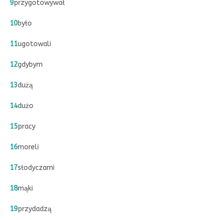
9
przygotowywał
10
było
11
ugotowali
12
gdybym
13
dużą
14
dużo
15
pracy
16
moreli
17
słodyczami
18
mąki
19
przydadzą