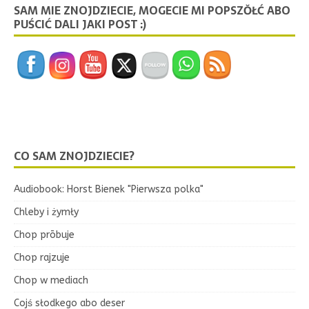
SAM MIE ZNOJDZIECIE, MOGECIE MI POPSZŎŁĆ ABO
PUŚCIĆ DALI JAKI POST :)
CO SAM ZNOJDZIECIE?
Audiobook: Horst Bienek "Pierwsza polka"
Chleby i żymły
Chop prōbuje
Chop rajzuje
Chop w mediach
Cojś słodkego abo deser