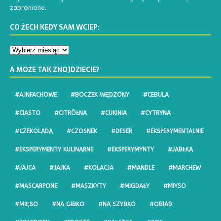
zabronione.
CO ŻECH KEDY SAM WCIEP:
A MOŻE TAK ZNOJDZIECIE?
#AJNFACHOWE
#BOCZEK WĘDZONY
#CEBULA
#CIASTO
#CITRŌŁNA
#CUKINIA
#CYTRYNA
#CZEKOLADA
#CZOSNEK
#DESER
#EKSPERYMENTALNIE
#EKSPERYMENTY KULINARNE
#EKSPERYMYNTY
#JABŁKA
#JAJCA
#JAJKA
#KOLACJA
#MANDLE
#MARCHEW
#MASCARPONE
#MASZKYTY
#MIGDAŁY
#MIYSO
#MIĘSO
#NA GIBKO
#NA SZYBKO
#OBIAD