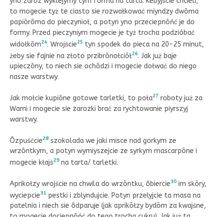
yno zaroz wyklejymy tym forma na tarta. Kebyjście chcieli,
to mogecie tyż te ciasto sie rozwałkować miyndzy dwōma
papiōrōma do pieczynioł, a potyn yno przeciepnōńć je do
formy. Przed pieczyniym mogecie je tyż trocha podzióbać
24
25
widołkōm
. Wrojście
tyn spodek do pieca na 20-25 minut,
26
żeby sie fajnie na złoto przibrōnołciōł
. Jak już baje
upieczōny, to niech sie ochōdzi i mogecie dołwać do niego
nasze warstwy.
27
Jak mołcie kupiōne gotowe tarletki, to poła
roboty już za
Wami i mogecie sie zarozki brać za rychtowanie piyrszyj
warstwy.
28
Ôzpuśćcie
szokolada we jaki misce nad gorkym ze
wrzōntkym, a potyn wymiyszejcie ze syrkym mascarpōne i
29
mogecie kłajś
na tarta/ tarletki.
30
Aprikołzy wrojście na chwila do wrzōntku, ôbiercie
im skōry,
31
wyciepcie
pestki i zblyndujcie. Potyn przelyjcie ta masa na
patelnia i niech sie ôdparuje (jak aprikōłzy bydōm za kwajśne,
to mogecie dociepnōńć do tego trocha cukru). Jak już ta