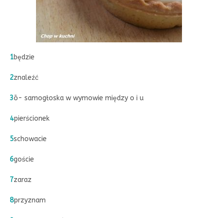
1
będzie
2
znaleźć
3
ō- samogłoska w wymowie między o i u
4
pierścionek
5
schowacie
6
goście
7
zaraz
8
przyznam