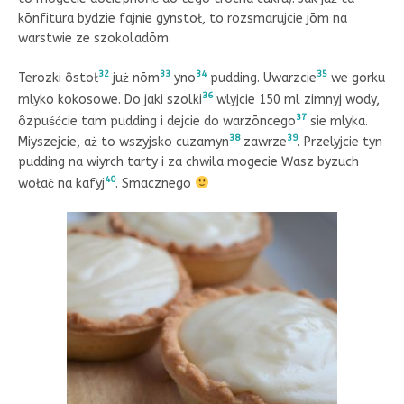
kōnfitura bydzie fajnie gynstoł, to rozsmarujcie jōm na
warstwie ze szokoladōm.
32
33
34
35
Terozki ôstoł
już nōm
yno
pudding. Uwarzcie
we gorku
36
mlyko kokosowe. Do jaki szolki
wlyjcie 150 ml zimnyj wody,
37
ôzpuśćcie tam pudding i dejcie do warzōncego
sie mlyka.
38
39
Miyszejcie, aż to wszyjsko cuzamyn
zawrze
. Przelyjcie tyn
pudding na wiyrch tarty i za chwila mogecie Wasz byzuch
40
wołać na kafyj
. Smacznego