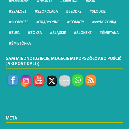
#POMIDORY
#PROSTE
#SAŁATKA
#SOS
#SZAŁOŁT
#SZOKOLADA
#SŁODKE
#SŁODKIE
#SŁODYCZE
#TRADYCYJNE
#TŌMATY
#WYNDZONKA
#ZUPA
#ZŌŁZA
#ŚLĄSKIE
#ŚLŌNSKE
#ŚMIETANA
#ŚMIETŌNKA
SAM MIE ZNOJDZIECIE, MOGECIE MI POPSZŎŁĆ ABO PUŚCIĆ
JAKI POST DALI :)
META