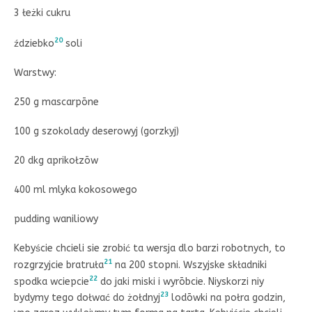
3 łeżki cukru
20
ździebko
soli
Warstwy:
250 g mascarpōne
100 g szokolady deserowyj (gorzkyj)
20 dkg aprikołzōw
400 ml mlyka kokosowego
pudding waniliowy
Kebyście chcieli sie zrobić ta wersja dlo barzi robotnych, to
21
rozgrzyjcie bratruła
na 200 stopni. Wszyjske składniki
22
spodka wciepcie
do jaki miski i wyrōbcie. Niyskorzi niy
23
bydymy tego dołwać do żołdnyj
lodōwki na połra godzin,