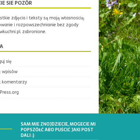
IE SIE POZŌR
tkie zdjęcia i teksty są moją własnością.
owanie i rozpowszechnianie bez zgody
kuchni.pl zabronione.
A
uj się
ł wpisów
ł komentarzy
Press.org
SAM MIE ZNOJDZIECIE, MOGECIE MI
POPSZŎŁĆ ABO PUŚCIĆ JAKI POST
DALI :)