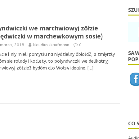
SZU
yndwiczki we marchwiowyj zōłzie
lędwiczki w marchewkowym sosie)
 marca, 2018
klaudiuszkaufmann
0
SAM
ście1 niy mieli pomysłu na niydzielny ôbiołd2, a zmiyrzły
POPS
ōm sie rolady i kotlety, to polyndwiczki we delikatnyj
hwiowyj zōłzie3 bydōm dlo Wołs4 idealne.
[…]
CO 
Audio