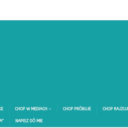
KE
CHOP W MEDIACH
CHOP PRŌBUJE
CHOP RAJZUJ
A”
NAPISZ DŌ MIE