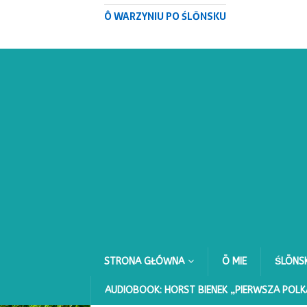
Ô WARZYNIU PO ŚLŌNSKU
STRONA GŁÓWNA
Ō MIE
ŚLŌNS
AUDIOBOOK: HORST BIENEK „PIERWSZA POLK