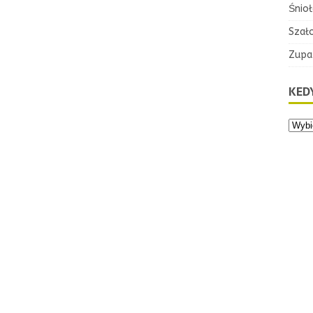
Śnioł
Szał
Zupa
KEDY