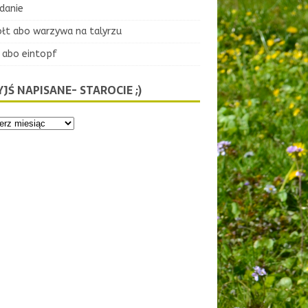
danie
ołt abo warzywa na talyrzu
 abo eintopf
JŚ NAPISANE- STAROCIE ;)