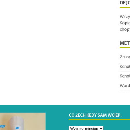
DEJC
Wszys
Kopi
chopw
MET
Zalog
Kana
Kana
Word
CO ŻECH KEDY SAM WCIEP: