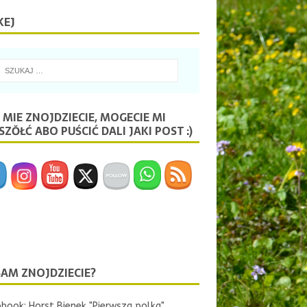
KEJ
 MIE ZNOJDZIECIE, MOGECIE MI
ZŎŁĆ ABO PUŚCIĆ DALI JAKI POST :)
SAM ZNOJDZIECIE?
book: Horst Bienek "Pierwsza polka"