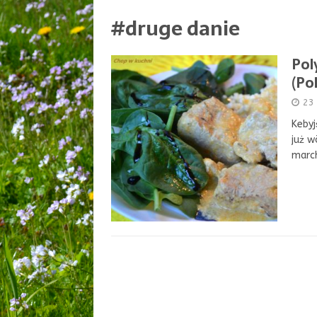
#druge danie
Pol
(Po
23
Kebyj
już w
marc