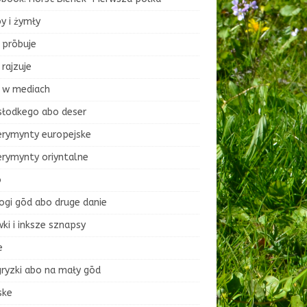
y i żymły
 prōbuje
rajzuje
 w mediach
słodkego abo deser
erymynty europejske
erymynty oriyntalne
o
ogi gōd abo druge danie
ki i inksze sznapsy
e
ryzki abo na mały gōd
ske