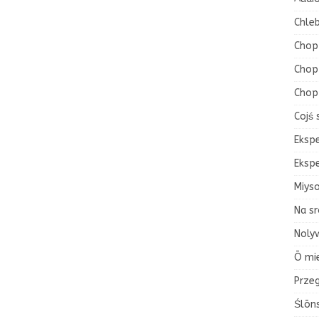
Chleb
Chop
Chop 
Chop
Cojś 
Eksp
Eksp
Miys
Na sr
Nolyw
Ō mi
Przeg
Ślōn