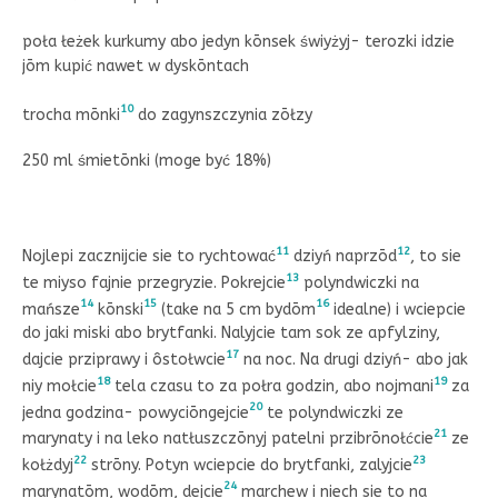
poła łeżek kurkumy abo jedyn kōnsek świyżyj- terozki idzie
jōm kupić nawet w dyskōntach
10
trocha mōnki
do zagynszczynia zōłzy
250 ml śmietōnki (moge być 18%)
11
12
Nojlepi zacznijcie sie to rychtować
dziyń naprzōd
, to sie
13
te miyso fajnie przegryzie. Pokrejcie
polyndwiczki na
14
15
16
mańsze
kōnski
(take na 5 cm bydōm
idealne) i wciepcie
do jaki miski abo brytfanki. Nalyjcie tam sok ze apfylziny,
17
dajcie prziprawy i ôstołwcie
na noc. Na drugi dziyń- abo jak
18
19
niy mołcie
tela czasu to za połra godzin, abo nojmani
za
20
jedna godzina- powyciōngejcie
te polyndwiczki ze
21
marynaty i na leko natłuszczōnyj patelni przibrōnołćcie
ze
22
23
kołżdyj
strōny. Potyn wciepcie do brytfanki, zalyjcie
24
marynatōm, wodōm, dejcie
marchew i niech sie to na