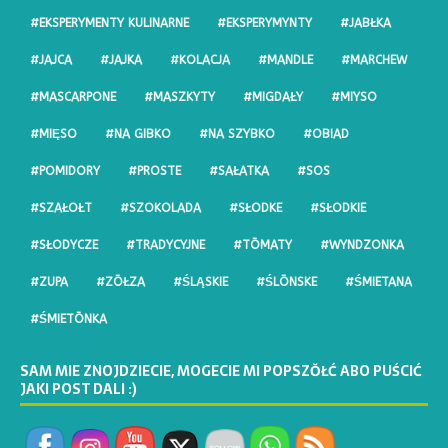
#EKSPERYMENTY KULINARNE
#EKSPERYMYNTY
#JABŁKA
#JAJCA
#JAJKA
#KOLACJA
#MANDLE
#MARCHEW
#MASCARPONE
#MASZKYTY
#MIGDAŁY
#MIYSO
#MIĘSO
#NA GIBKO
#NA SZYBKO
#OBIAD
#POMIDORY
#PROSTE
#SAŁATKA
#SOS
#SZAŁOŁT
#SZOKOLADA
#SŁODKE
#SŁODKIE
#SŁODYCZE
#TRADYCYJNE
#TŌMATY
#WYNDZONKA
#ZUPA
#ZŌŁZA
#ŚLĄSKIE
#ŚLŌNSKE
#ŚMIETANA
#ŚMIETŌNKA
SAM MIE ZNOJDZIECIE, MOGECIE MI POPSZŎŁĆ ABO PUŚCIĆ
JAKI POST DALI :)