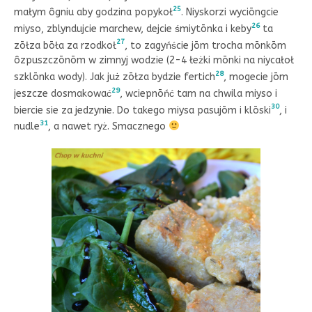
25
małym ôgniu aby godzina popykoł
. Niyskorzi wyciōngcie
26
miyso, zblyndujcie marchew, dejcie śmiytōnka i keby
ta
27
zōłza bōła za rzodkoł
, to zagyńście jōm trocha mōnkōm
ôzpuszczōnōm w zimnyj wodzie (2-4 łeżki mōnki na niycałoł
28
szklōnka wody). Jak już zōłza bydzie fertich
, mogecie jōm
29
jeszcze dosmakować
, wciepnōńć tam na chwila miyso i
30
biercie sie za jedzynie. Do takego miysa pasujōm i klōski
, i
31
nudle
, a nawet ryż. Smacznego