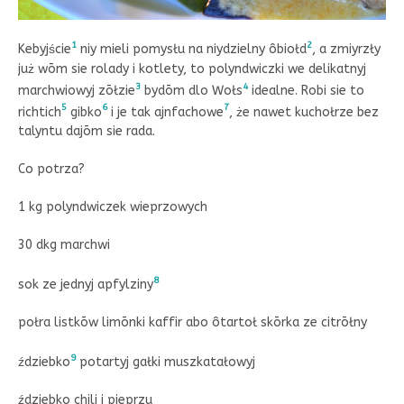
1
2
Kebyjście
niy mieli pomysłu na niydzielny ôbiołd
, a zmiyrzły
już wōm sie rolady i kotlety, to polyndwiczki we delikatnyj
3
4
marchwiowyj zōłzie
bydōm dlo Wołs
idealne. Robi sie to
5
6
7
richtich
gibko
i je tak ajnfachowe
, że nawet kuchołrze bez
talyntu dajōm sie rada.
Co potrza?
1 kg polyndwiczek wieprzowych
30 dkg marchwi
8
sok ze jednyj apfylziny
połra listkōw limōnki kaffir abo ôtartoł skōrka ze citrōłny
9
ździebko
potartyj gałki muszkatałowyj
ździebko chili i pieprzu