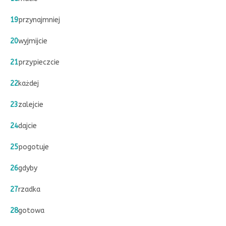
19
przynajmniej
20
wyjmijcie
21
przypieczcie
22
każdej
23
zalejcie
24
dajcie
25
pogotuje
26
gdyby
27
rzadka
28
gotowa