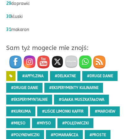
29
doprawić
30
kluski
31
makaron
Sam tyż mogecie mie znojś:
#APFYLZINA
#DELIKATNE
#DRUGE DANIE
#DRUGIE DANIE
#EKSPERYMENTY KULINARNE
#EKSPERYMYNTALNIE
#GAŁKA MUSZKATAŁOWA
#KURKUMA
#LIŚCIE LIMONKI KAFFIR
#MARCHEW
#MIĘSO
#MIYSO
#POLĘDWICZKI
#POLYNDWICZKI
#POMARAŃCZA
#PROSTE