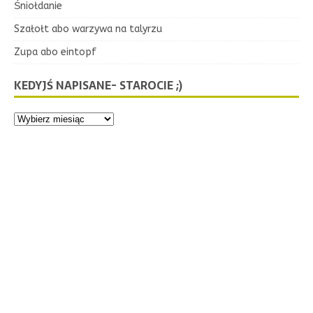
Śniołdanie
Szałołt abo warzywa na talyrzu
Zupa abo eintopf
KEDYJŚ NAPISANE- STAROCIE ;)