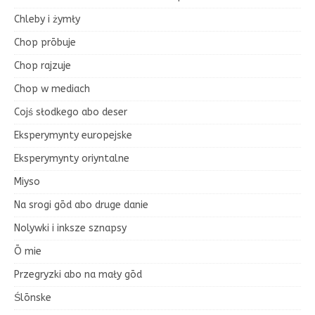
Chleby i żymły
Chop prōbuje
Chop rajzuje
Chop w mediach
Cojś słodkego abo deser
Eksperymynty europejske
Eksperymynty oriyntalne
Miyso
Na srogi gōd abo druge danie
Nolywki i inksze sznapsy
Ō mie
Przegryzki abo na mały gōd
Ślōnske