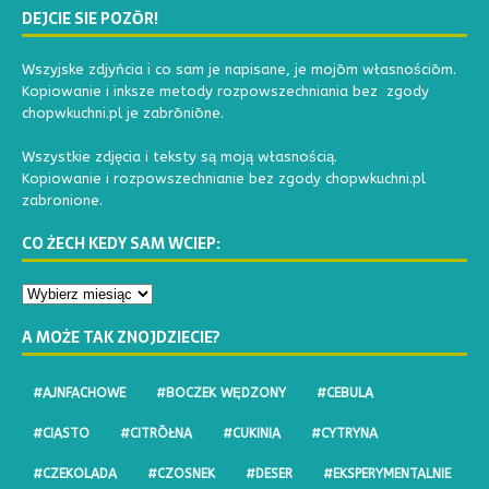
DEJCIE SIE POZŌR!
Wszyjske zdjyńcia i co sam je napisane, je mojōm własnościōm.
Kopiowanie i inksze metody rozpowszechniania bez zgody
chopwkuchni.pl je zabrōniōne.
Wszystkie zdjęcia i teksty są moją własnością.
Kopiowanie i rozpowszechnianie bez zgody chopwkuchni.pl
zabronione.
CO ŻECH KEDY SAM WCIEP:
A MOŻE TAK ZNOJDZIECIE?
#AJNFACHOWE
#BOCZEK WĘDZONY
#CEBULA
#CIASTO
#CITRŌŁNA
#CUKINIA
#CYTRYNA
#CZEKOLADA
#CZOSNEK
#DESER
#EKSPERYMENTALNIE