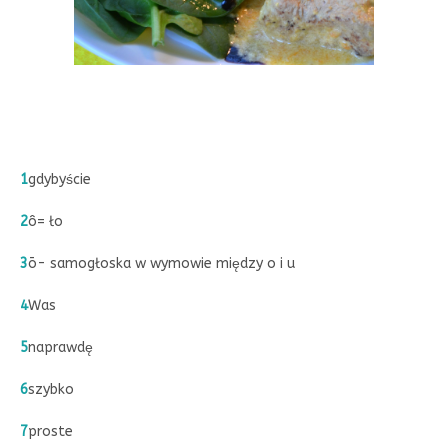
1
gdybyście
2
ô= ło
3
ō- samogłoska w wymowie między o i u
4
Was
5
naprawdę
6
szybko
7
proste