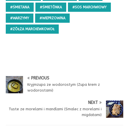
#ŚMIETANA
#ŚMIETŌNKA
#SOS MARCHWIOWY
#WARZYMY
#WIEPRZOWINA
#ZŌŁZA MARCHEWKOWOŁ
PREVIOUS
Kryjmzupa ze wodorostym (Zupa krem z
wodorostami)
NEXT
Tuste ze morelami i mandlami (Smalec z morelami i
migdałami)