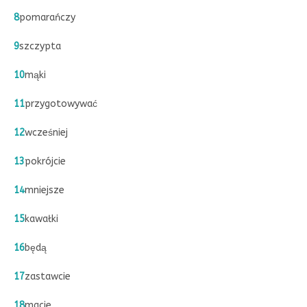
8
pomarańczy
9
szczypta
10
mąki
11
przygotowywać
12
wcześniej
13
pokrójcie
14
mniejsze
15
kawałki
16
będą
17
zastawcie
18
macie