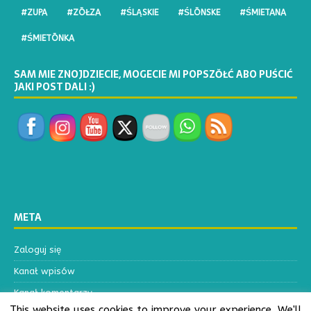
#ZUPA
#ZŌŁZA
#ŚLĄSKIE
#ŚLŌNSKE
#ŚMIETANA
#ŚMIETŌNKA
SAM MIE ZNOJDZIECIE, MOGECIE MI POPSZŎŁĆ ABO PUŚCIĆ
JAKI POST DALI :)
META
Zaloguj się
Kanał wpisów
Kanał komentarzy
This website uses cookies to improve your experience. We'll