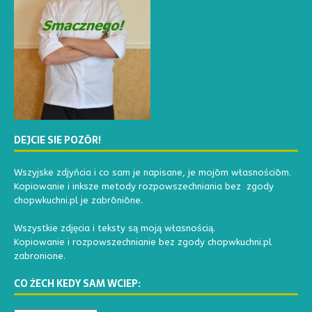
DEJCIE SIE POZŌR!
Wszyjske zdjyńcia i co sam je napisane, je mojōm własnościōm.
Kopiowanie i inksze metody rozpowszechniania bez zgody
chopwkuchni.pl je zabrōniōne.
Wszystkie zdjęcia i teksty są moją własnością.
Kopiowanie i rozpowszechnianie bez zgody chopwkuchni.pl
zabronione.
CO ŻECH KEDY SAM WCIEP: