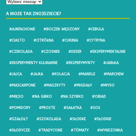
A MOŻE TAK ZNOJDZIECIE?
#AJNFACHOWE
#BOCZEK WĘDZONY
#CEBULA
#CIASTO
#CITRŌŁNA
#CUKINIA
#CYTRYNA
#CZEKOLADA
#CZOSNEK
#DESER
#EKSPERYMENTALNIE
#EKSPERYMENTY KULINARNE
#EKSPERYMYNTY
#JABŁKA
#JAJCA
#JAJKA
#KOLACJA
#MANDLE
#MARCHEW
#MASCARPONE
#MASZKYTY
#MIGDAŁY
#MIYSO
#MIĘSO
#NA GIBKO
#NA SZYBKO
#OBIAD
#POMIDORY
#PROSTE
#SAŁATKA
#SOS
#SZAŁOŁT
#SZOKOLADA
#SŁODKE
#SŁODKIE
#SŁODYCZE
#TRADYCYJNE
#TŌMATY
#WYNDZONKA