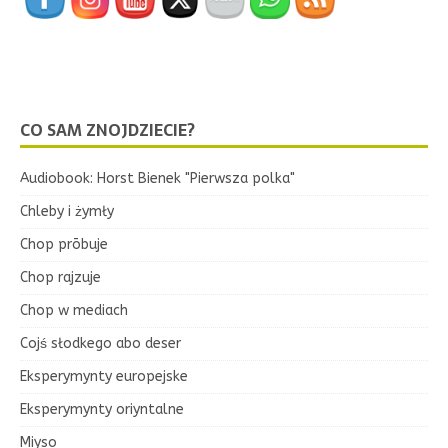
CO SAM ZNOJDZIECIE?
Audiobook: Horst Bienek "Pierwsza polka"
Chleby i żymły
Chop prōbuje
Chop rajzuje
Chop w mediach
Cojś słodkego abo deser
Eksperymynty europejske
Eksperymynty oriyntalne
Miyso