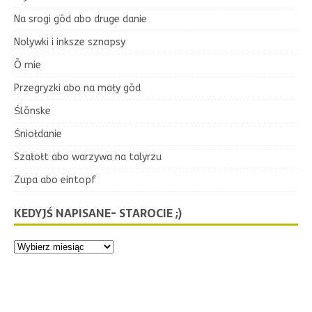
Na srogi gōd abo druge danie
Nolywki i inksze sznapsy
Ō mie
Przegryzki abo na mały gōd
Ślōnske
Śniołdanie
Szałołt abo warzywa na talyrzu
Zupa abo eintopf
KEDYJŚ NAPISANE- STAROCIE ;)