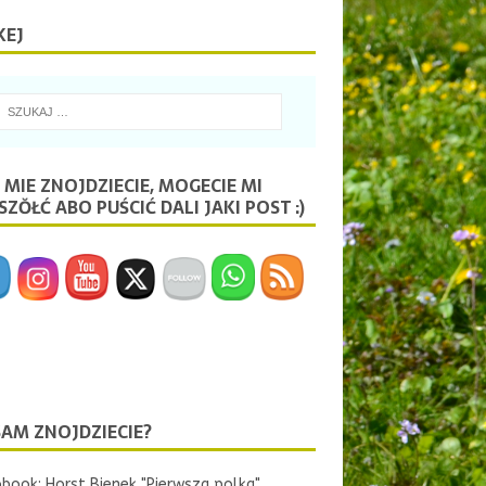
KEJ
 MIE ZNOJDZIECIE, MOGECIE MI
ZŎŁĆ ABO PUŚCIĆ DALI JAKI POST :)
SAM ZNOJDZIECIE?
book: Horst Bienek "Pierwsza polka"