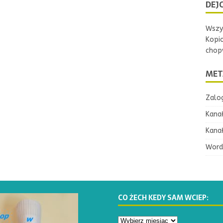
DEJC
Wszys
Kopi
chopw
MET
Zalog
Kana
Kana
Word
CO ŻECH KEDY SAM WCIEP: