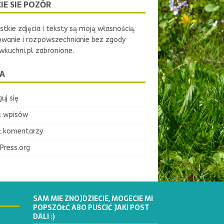
IE SIE POZŌR
tkie zdjęcia i teksty są moją własnością.
owanie i rozpowszechnianie bez zgody
kuchni.pl zabronione.
A
uj się
ł wpisów
ł komentarzy
Press.org
SAM MIE ZNOJDZIECIE, MOGECIE MI
POPSZŎŁĆ ABO PUŚCIĆ JAKI POST
DALI :)