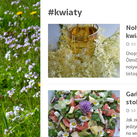
#kwiaty
Nol
kwi
30
Chopy
Ōłmō
nolyw
listo
Gań
sto
10
Jak ż
jedzy
na w