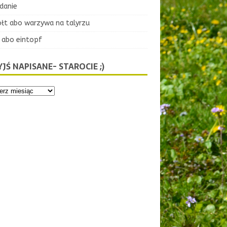
danie
ołt abo warzywa na talyrzu
 abo eintopf
JŚ NAPISANE- STAROCIE ;)