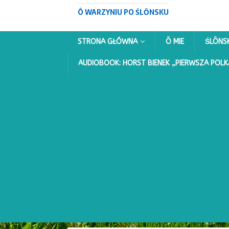
Ô WARZYNIU PO ŚLŌNSKU
STRONA GŁÓWNA
Ō MIE
ŚLŌNS
AUDIOBOOK: HORST BIENEK „PIERWSZA POLK