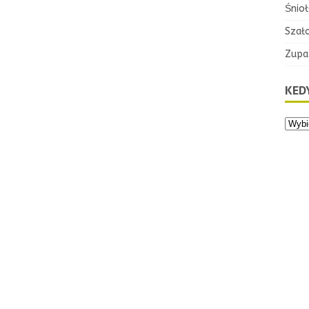
Śnioł
Szał
Zupa
KEDY