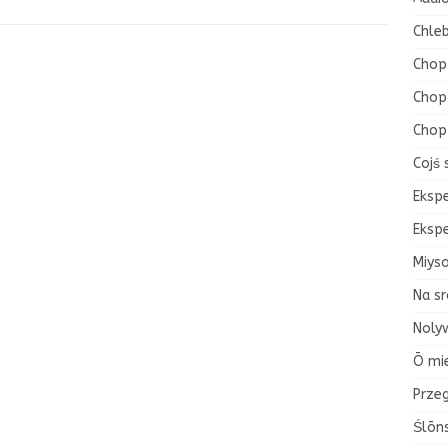
Chleb
Chop
Chop 
Chop
Cojś 
Eksp
Eksp
Miys
Na sr
Nolyw
Ō mi
Przeg
Ślōn