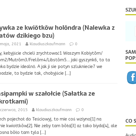
SZU
ywka ze kwiŏtkōw holōndra (Nalewka z
atów dzikiego bzu)
 maja, 2021
klaudiuszkaufmann
0
SAM
, kebyjście chcieli zrychtować1 Waszym Kobiytōm/
POPS
m2/Mutrōm3/Frelōm4/Libstōm5… jaki gyszynk6, to ta
ka bydzie idealnŏ. A jak ji sie potyn szlukniecie7 we
padzie, to bydzie tak, chobyjście
[…]
sipampki w szałołcie (Sałatka ze
krotkami)
 czerwca, 2015
klaudiuszkaufmann
0
ech pojechoł do Teściowyj, to mie coś wziyno[1] na
CO 
nie kwiołtkōw[2]. Nie żeby tam bōła[3] aż tako biyda[4], ale
iosna bōło tam tyla
[…]
Audio