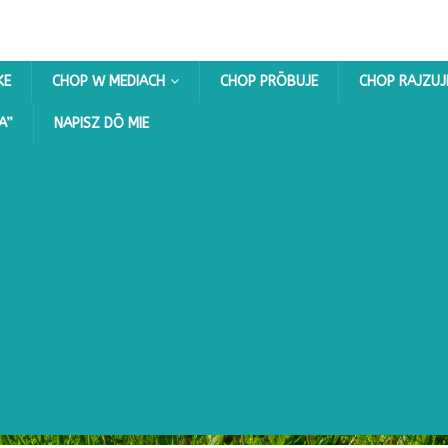
KE
CHOP W MEDIACH
CHOP PRŌBUJE
CHOP RAJZUJ
A”
NAPISZ DŌ MIE