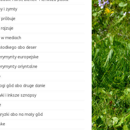
y i żymły
 prōbuje
rajzuje
 w mediach
słodkego abo deser
erymynty europejske
erymynty oriyntalne
o
ogi gōd abo druge danie
ki i inksze sznapsy
e
ryzki abo na mały gōd
ske