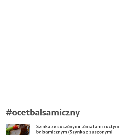
#ocetbalsamiczny
Szinka ze suszōnymi tōmatami i octym
balsamicznym (Szynka z suszonymi