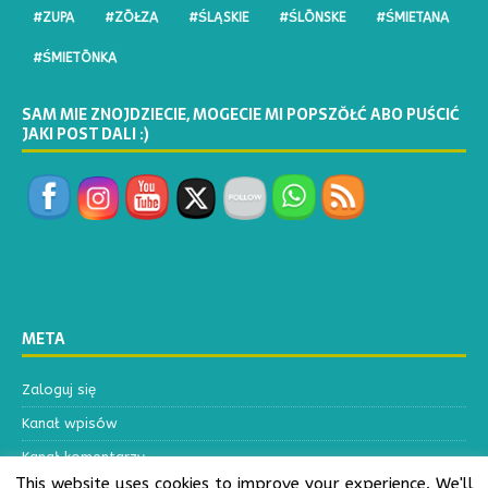
#ZUPA
#ZŌŁZA
#ŚLĄSKIE
#ŚLŌNSKE
#ŚMIETANA
#ŚMIETŌNKA
SAM MIE ZNOJDZIECIE, MOGECIE MI POPSZŎŁĆ ABO PUŚCIĆ
JAKI POST DALI :)
META
Zaloguj się
Kanał wpisów
Kanał komentarzy
This website uses cookies to improve your experience. We'll