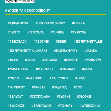
A MOŻE TAK ZNOJDZIECIE?
#AJNFACHOWE
#BOCZEK WĘDZONY
#CEBULA
#CIASTO
#CITRŌŁNA
#CUKINIA
#CYTRYNA
#CZEKOLADA
#CZOSNEK
#DESER
#EKSPERYMENTALNIE
#EKSPERYMENTY KULINARNE
#EKSPERYMYNTY
#JABŁKA
#JAJCA
#JAJKA
#KOLACJA
#MANDLE
#MARCHEW
#MASCARPONE
#MASZKYTY
#MIGDAŁY
#MIYSO
#MIĘSO
#NA GIBKO
#NA SZYBKO
#OBIAD
#POMIDORY
#PROSTE
#SAŁATKA
#SOS
#SZAŁOŁT
#SZOKOLADA
#SŁODKE
#SŁODKIE
#SŁODYCZE
#TRADYCYJNE
#TŌMATY
#WYNDZONKA