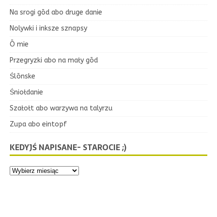
Na srogi gōd abo druge danie
Nolywki i inksze sznapsy
Ō mie
Przegryzki abo na mały gōd
Ślōnske
Śniołdanie
Szałołt abo warzywa na talyrzu
Zupa abo eintopf
KEDYJŚ NAPISANE- STAROCIE ;)