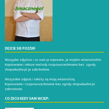
DEJCIE SIE POZŌR!
Wszyjske zdjyńcia i co sam je napisane, je mojōm własnościōm.
Kopiowanie i inksze metody rozpowszechniania bez zgody
chopwkuchni.pl je zabrōniōne.
Wszystkie zdjęcia i teksty są moją własnością.
Kopiowanie i rozpowszechnianie bez zgody chopwkuchni.pl
zabronione.
CO ŻECH KEDY SAM WCIEP: