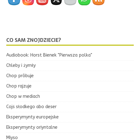
CO SAM ZNOJDZIECIE?
Audiobook: Horst Bienek "Pierwsza polka"
Chleby i żymły
Chop prōbuje
Chop rajzuje
Chop w mediach
Cojś słodkego abo deser
Eksperymynty europejske
Eksperymynty oriyntalne
Miyso