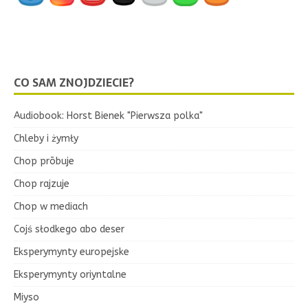
CO SAM ZNOJDZIECIE?
Audiobook: Horst Bienek "Pierwsza polka"
Chleby i żymły
Chop prōbuje
Chop rajzuje
Chop w mediach
Cojś słodkego abo deser
Eksperymynty europejske
Eksperymynty oriyntalne
Miyso