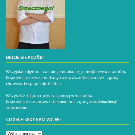
DEJCIE SIE POZŌR!
Wszyjske zdjyńcia i co sam je napisane, je mojōm własnościōm.
Kopiowanie i inksze metody rozpowszechniania bez zgody
chopwkuchni.pl je zabrōniōne.
Wszystkie zdjęcia i teksty są moją własnością.
Kopiowanie i rozpowszechnianie bez zgody chopwkuchni.pl
zabronione.
CO ŻECH KEDY SAM WCIEP: