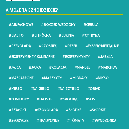
A MOŻE TAK ZNOJDZIECIE?
#AJNFACHOWE
#BOCZEK WĘDZONY
#CEBULA
#CIASTO
#CITRŌŁNA
#CUKINIA
#CYTRYNA
#CZEKOLADA
#CZOSNEK
#DESER
#EKSPERYMENTALNIE
#EKSPERYMENTY KULINARNE
#EKSPERYMYNTY
#JABŁKA
#JAJCA
#JAJKA
#KOLACJA
#MANDLE
#MARCHEW
#MASCARPONE
#MASZKYTY
#MIGDAŁY
#MIYSO
#MIĘSO
#NA GIBKO
#NA SZYBKO
#OBIAD
#POMIDORY
#PROSTE
#SAŁATKA
#SOS
#SZAŁOŁT
#SZOKOLADA
#SŁODKE
#SŁODKIE
#SŁODYCZE
#TRADYCYJNE
#TŌMATY
#WYNDZONKA