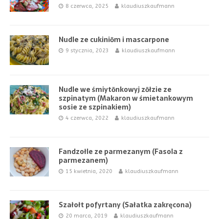
8 czerwca, 2025
klaudiuszkaufmann
Nudle ze cukiniōm i mascarpone
9 stycznia, 2023
klaudiuszkaufmann
Nudle we śmiytōnkowyj zōłzie ze
szpinatym (Makaron w śmietankowym
sosie ze szpinakiem)
4 czerwca, 2022
klaudiuszkaufmann
Fandzołle ze parmezanym (Fasola z
parmezanem)
15 kwietnia, 2020
klaudiuszkaufmann
Szałołt pofyrtany (Sałatka zakręcona)
20 marca, 2019
klaudiuszkaufmann