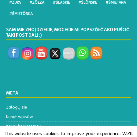
#ZUPA
#ZŌŁZA
#ŚLĄSKIE
#ŚLŌNSKE
#ŚMIETANA
#ŚMIETŌNKA
SAM MIE ZNOJDZIECIE, MOGECIE MI POPSZŎŁĆ ABO PUŚCIĆ
JAKI POST DALI :)
META
Zaloguj się
Kanał wpisów
Kanał komentarzy
This website uses cookies to improve your experience. We'll
WordPress.org