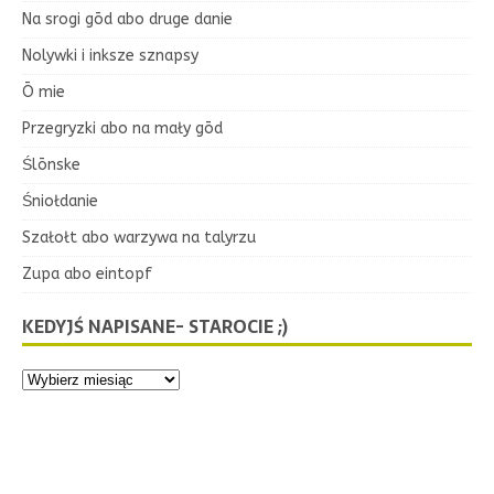
Na srogi gōd abo druge danie
Nolywki i inksze sznapsy
Ō mie
Przegryzki abo na mały gōd
Ślōnske
Śniołdanie
Szałołt abo warzywa na talyrzu
Zupa abo eintopf
KEDYJŚ NAPISANE- STAROCIE ;)