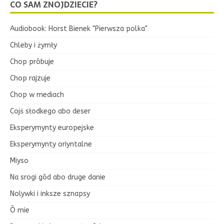
CO SAM ZNOJDZIECIE?
Audiobook: Horst Bienek "Pierwsza polka"
Chleby i żymły
Chop prōbuje
Chop rajzuje
Chop w mediach
Cojś słodkego abo deser
Eksperymynty europejske
Eksperymynty oriyntalne
Miyso
Na srogi gōd abo druge danie
Nolywki i inksze sznapsy
Ō mie