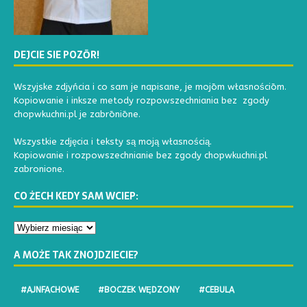
DEJCIE SIE POZŌR!
Wszyjske zdjyńcia i co sam je napisane, je mojōm własnościōm.
Kopiowanie i inksze metody rozpowszechniania bez zgody
chopwkuchni.pl je zabrōniōne.
Wszystkie zdjęcia i teksty są moją własnością.
Kopiowanie i rozpowszechnianie bez zgody chopwkuchni.pl
zabronione.
CO ŻECH KEDY SAM WCIEP:
A MOŻE TAK ZNOJDZIECIE?
#AJNFACHOWE
#BOCZEK WĘDZONY
#CEBULA