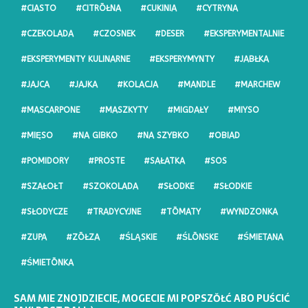
#CIASTO
#CITRŌŁNA
#CUKINIA
#CYTRYNA
#CZEKOLADA
#CZOSNEK
#DESER
#EKSPERYMENTALNIE
#EKSPERYMENTY KULINARNE
#EKSPERYMYNTY
#JABŁKA
#JAJCA
#JAJKA
#KOLACJA
#MANDLE
#MARCHEW
#MASCARPONE
#MASZKYTY
#MIGDAŁY
#MIYSO
#MIĘSO
#NA GIBKO
#NA SZYBKO
#OBIAD
#POMIDORY
#PROSTE
#SAŁATKA
#SOS
#SZAŁOŁT
#SZOKOLADA
#SŁODKE
#SŁODKIE
#SŁODYCZE
#TRADYCYJNE
#TŌMATY
#WYNDZONKA
#ZUPA
#ZŌŁZA
#ŚLĄSKIE
#ŚLŌNSKE
#ŚMIETANA
#ŚMIETŌNKA
SAM MIE ZNOJDZIECIE, MOGECIE MI POPSZŎŁĆ ABO PUŚCIĆ