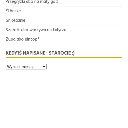
Przegryzki abo na mały gōd
Ślōnske
Śniołdanie
Szałołt abo warzywa na talyrzu
Zupa abo eintopf
KEDYJŚ NAPISANE- STAROCIE ;)