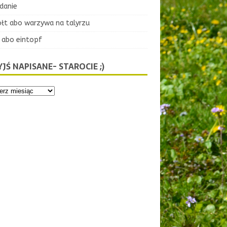
danie
ołt abo warzywa na talyrzu
 abo eintopf
JŚ NAPISANE- STAROCIE ;)