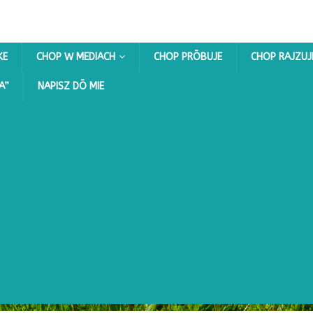
KE
CHOP W MEDIACH
CHOP PRŌBUJE
CHOP RAJZUJ
A”
NAPISZ DŌ MIE