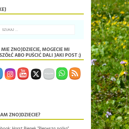
KEJ
 MIE ZNOJDZIECIE, MOGECIE MI
ZŎŁĆ ABO PUŚCIĆ DALI JAKI POST :)
SAM ZNOJDZIECIE?
book: Horst Bienek "Pierwsza polka"