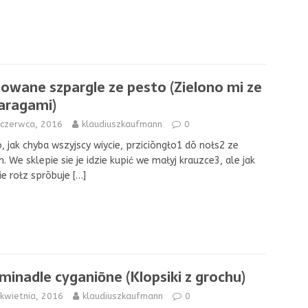
llowane szpargle ze pesto (Zielono mi ze
aragami)
 czerwca, 2016
klaudiuszkaufmann
0
, jak chyba wszyjscy wiycie, prziciōngło1 dō nołs2 ze
. We sklepie sie je idzie kupić we małyj krauzce3, ale jak
ie rołz sprōbuje
[…]
minadle cyganiōne (Klopsiki z grochu)
kwietnia, 2016
klaudiuszkaufmann
0