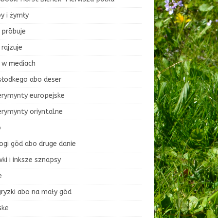
y i żymły
 prōbuje
rajzuje
 w mediach
słodkego abo deser
erymynty europejske
erymynty oriyntalne
o
ogi gōd abo druge danie
ki i inksze sznapsy
e
ryzki abo na mały gōd
ske