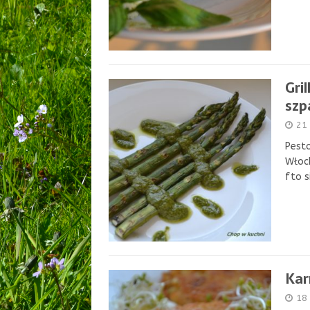
Gri
szp
21
Pesto
Włoch
fto s
Kar
18 