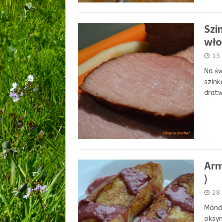
Szi
wło
15
Na św
szink
drat
Arm
)
28
Mōndr
oksym