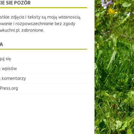
IE SIE POZŌR
tkie zdjęcia i teksty są moją własnością.
owanie i rozpowszechnianie bez zgody
kuchni.pl zabronione.
A
uj się
ł wpisów
ł komentarzy
Press.org