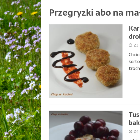
Przegryzki abo na ma
Kar
dro
23 
Chcio
karto
troch
Tus
bak
24