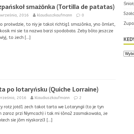
Śnioł
zpańskoł smażōnka (Tortilla de patatas)
Szał
 września, 2016
klaudiuszkaufmann
0
Zupa
o prołwdzie, to niy je takoł richtig1 smażōnka, yno ōmlet,
akosik mi sie ta nazwa barzi spodobała. Żeby bōło jeszcze
wiyj, to żech
[…]
KEDY
ta po lotaryńsku (Quiche Lorraine)
września, 2016
klaudiuszkaufmann
2
zy rołz jołd1 żech takoł tarta we Lotaryngii (to je tyn
n zaroz przi Niymcach) i tak mi łōna2 zasmakowała, że
łech sie jōm niyskorzi3
[…]