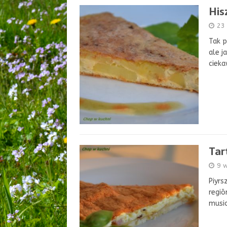
His
23
Tak p
ale j
cieka
Tar
9 
Piyrs
regiō
musio