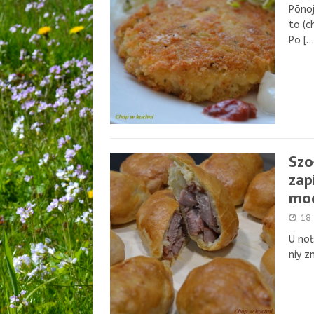
Pōnoj
to (c
Po
[…
Szo
zap
mod
18
U noł
niy z