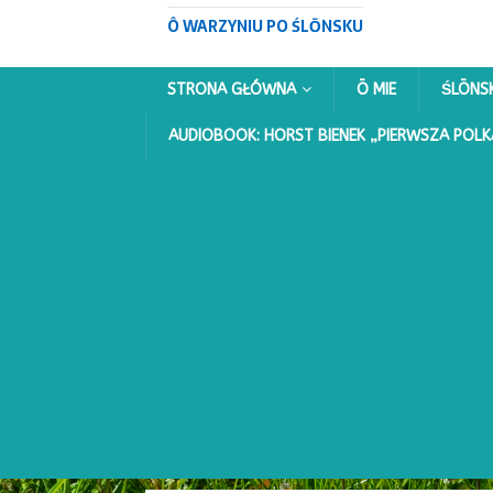
Ô WARZYNIU PO ŚLŌNSKU
STRONA GŁÓWNA
Ō MIE
ŚLŌNS
AUDIOBOOK: HORST BIENEK „PIERWSZA POLK