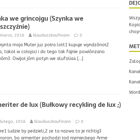
DEJC
nka we grincojgu (Szynka we
Wszys
szczyźnie)
Kopi
chopw
 marca, 2016
klaudiuszkaufmann
0
iynta moja Muter już połra lołt1 kupuje wyndzōnoł2
MET
a, takoł w cołojści i do tego tak fajnie powiōnzano
wōm3. Owijoł jōm potyn we alufolia4
[…]
Zalog
Kana
Kana
Word
eriter de lux (Bułkowy recykling de lux ;)
 lutego, 2016
klaudiuszkaufmann
0
e1 ludzie by pedzieli,2 że ta nazwa to je richtig3
oron, bo armeriter pochodzi łod niymieckego Arme