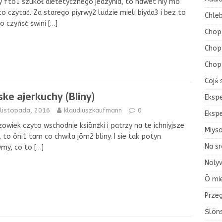
y fto1 szukoł dietetycznego jedzynia, to nawet niy mo
o czytać. Za starego piyrwy2 ludzie mieli biyda3 i bez to
Chleb
o czyńść świni
[…]
Chop
Chop 
Chop
Cojś 
ske ajerkuchy (Bliny)
Eksp
 listopada, 2016
klaudiuszkaufmann
0
Eksp
zowiek czyto wschodnie ksiōnżki i patrzy na te ichniyjsze
Miys
, to ôni1 tam co chwila jōm2 bliny. I sie tak potyn
Na sr
ymy, co to
[…]
Nolyw
Ō mi
Przeg
Ślōn