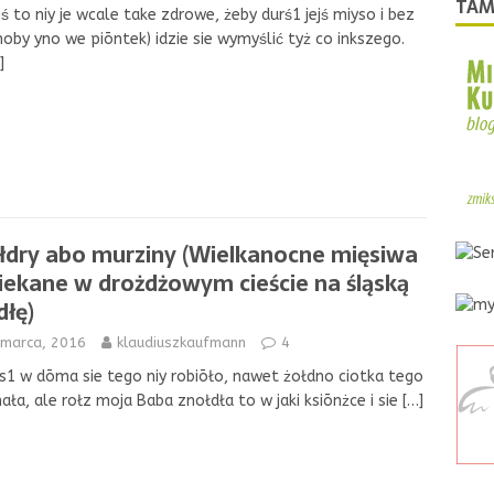
TAM
ś to niy je wcale take zdrowe, żeby durś1 jejś miyso i bez
hoby yno we piōntek) idzie sie wymyślić tyż co inkszego.
]
łdry abo murziny (Wielkanocne mięsiwa
iekane w drożdżowym cieście na śląską
łę)
 marca, 2016
klaudiuszkaufmann
4
s1 w dōma sie tego niy robiōło, nawet żołdno ciotka tego
nała, ale rołz moja Baba znołdła to w jaki ksiōnżce i sie
[…]