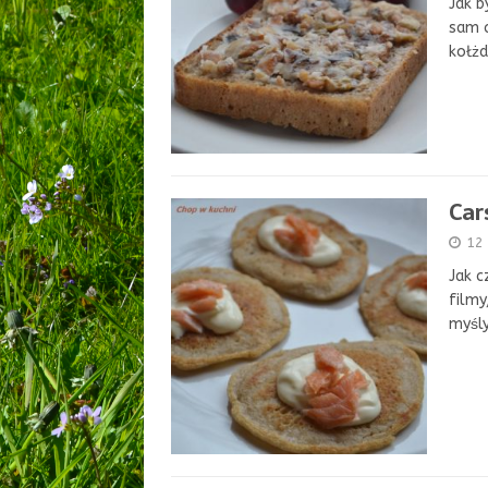
Jak b
sam c
kołżd
Car
12
Jak c
filmy
myśl