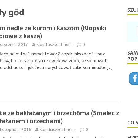
ły gōd
SZU
minadle ze kurōm i kaszōm (Klopsiki
biowe z kaszą)
stycznia, 2017
klaudiuszkaufmann
0
SAM
łech na mitag1 narychtować2 cojsik inkszego3– bez
POPS
łfli4, bo to sie potyn czowiekowi zdo5, że sie nawet
a odchudzo. I jak żech narychtowoł take karminadle
[…]
te ze bakłażanym i ôrzechōma (Smalec z
łażanem i orzechami)
CO 
 listopada, 2016
klaudiuszkaufmann
0
Audio