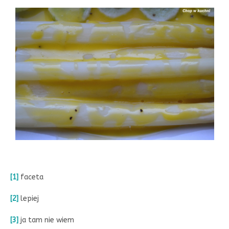
[1]
faceta
[2]
lepiej
[3]
ja tam nie wiem