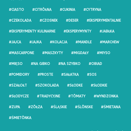
#CIASTO
#CITRŌŁNA
#CUKINIA
#CYTRYNA
#CZEKOLADA
#CZOSNEK
#DESER
#EKSPERYMENTALNIE
#EKSPERYMENTY KULINARNE
#EKSPERYMYNTY
#JABŁKA
#JAJCA
#JAJKA
#KOLACJA
#MANDLE
#MARCHEW
#MASCARPONE
#MASZKYTY
#MIGDAŁY
#MIYSO
#MIĘSO
#NA GIBKO
#NA SZYBKO
#OBIAD
#POMIDORY
#PROSTE
#SAŁATKA
#SOS
#SZAŁOŁT
#SZOKOLADA
#SŁODKE
#SŁODKIE
#SŁODYCZE
#TRADYCYJNE
#TŌMATY
#WYNDZONKA
#ZUPA
#ZŌŁZA
#ŚLĄSKIE
#ŚLŌNSKE
#ŚMIETANA
#ŚMIETŌNKA