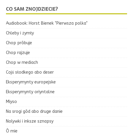
CO SAM ZNOJDZIECIE?
Audiobook: Horst Bienek "Pierwsza polka"
Chleby i żymły
Chop prōbuje
Chop rajzuje
Chop w mediach
Cojś słodkego abo deser
Eksperymynty europejske
Eksperymynty oriyntalne
Miyso
Na srogi gōd abo druge danie
Nolywki i inksze sznapsy
Ō mie