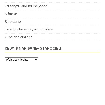
Przegryzki abo na mały gōd
Ślōnske
Śniołdanie
Szałołt abo warzywa na talyrzu
Zupa abo eintopf
KEDYJŚ NAPISANE- STAROCIE ;)