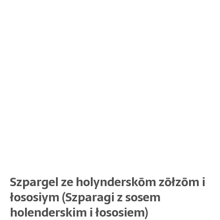
Szpargel ze holynderskōm zōłzōm i
łososiym (Szparagi z sosem
holenderskim i łososiem)