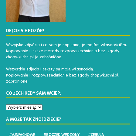
DEJCIE SIE POZŌR!
Wszyjske zdjyńcia i co sam je napisane, je mojōm własnościōm.
Kopiowanie i inksze metody rozpowszechniania bez zgody
chopwkuchni.pl je zabrōniōne.
Wszystkie zdjęcia i teksty są moją własnością.
Kopiowanie i rozpowszechnianie bez zgody chopwkuchni.pl
zabronione.
CO ŻECH KEDY SAM WCIEP:
A MOŻE TAK ZNOJDZIECIE?
#AJNFACHOWE
#BOCZEK WĘDZONY
#CEBULA