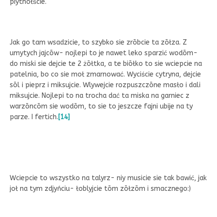
piytnołście.
Jak go tam wsadzicie, to szybko sie zrōbcie ta zōłza. Z
umytych jajcōw- nojlepi to je nawet leko sparzić wodōm-
do miski sie dejcie te 2 żōłtka, a te biōłko to sie wciepcie na
patelnia, bo co sie moł zmarnować. Wyciście cytryna, dejcie
sōl i pieprz i miksujcie. Wlywejcie rozpuszczōne masło i dali
miksujcie. Nojlepi to na trocha dać ta miska na garniec z
warzōncōm sie wodōm, to sie to jeszcze fajni ubije na ty
parze. I fertich.
[14]
Wciepcie to wszystko na talyrz- niy musicie sie tak bawić, jak
joł na tym zdjyńciu- łoblyjcie tōm zōłzōm i smacznego:)