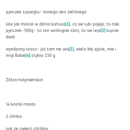
pynczek szparglu- biołego abo zielōnego
(ale jak mołcie w dōma karlusa
[1]
, co sie lubi pojejś, to taki
pynczek-500g- to łon wciōngnie sōm, to sie lepi
[2]
kupcie
dwa)
wyndzony łosoś- joł tam nie wia
[3]
, wiela Wy zjycie, mie i
moji Babie
[4]
stykło 150 g
Zōłza holynderskoł
¼ kostki masła
2 żōłtka
sok ze ćwierci citrōłny