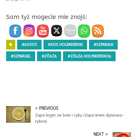
Sam tyż mogecie mie znojś:
#ŁOSOŚ
#SOS HOLENDERSKI
#SZPARAGI
#SZPARGEL
#ZŌŁZA
#ZŌŁZA HOLYNDERSKOŁ
PREVIOUS
Zupa kryjm ze bani i ryby (Zupa krem dyniowo-
rybna)
NEXT