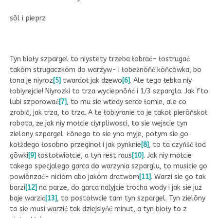
sōl i pieprz
Tyn bioły szpargel to niystety trzeba łobrać- łostrugać
takōm strugaczkōm do warzyw- i łobeżnōńć kōńcōwka, bo
łona je niyroz
[5]
twardoł jak dżewo
[6]
. Ale tego łebka niy
łobiyrejcie! Niyrozki to trza wyciepnōńć i 1/3 szpargla. Jak fto
lubi szporować
[7]
, to mu sie wtedy serce łomie, ale co
zrobić, jak trza, to trza. A te łobiyranie to je takoł pierōńskoł
robota, że jak niy mołcie ciyrpliwości, to sie wejście tyn
zielony szpargel. Łōnego to sie yno myje, potym sie go
kołżdego łosobno przeginoł i jak pynknie
[8]
, to ta czyńść łod
gōwki
[9]
łostołwiołcie, a tyn rest raus
[10]
. Jak niy mołcie
takego specjalego garca do warzynia szparglu, to musicie go
powiōnzać- niciōm abo jakōm dratwōm
[11]
. Warzi sie go tak
barzi
[12]
na parze, do garca nalyjcie trocha wody i jak sie już
baje warzić
[13]
, to postołwcie tam tyn szpargel. Tyn zielōny
to sie musi warzić tak dziejsiyńć minut, a tyn bioły to z