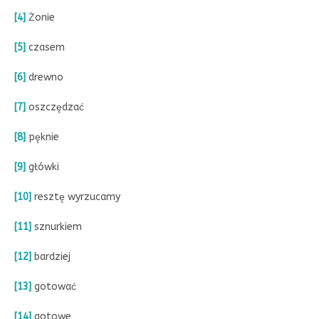
[4]
Żonie
[5]
czasem
[6]
drewno
[7]
oszczędzać
[8]
pęknie
[9]
główki
[10]
resztę wyrzucamy
[11]
sznurkiem
[12]
bardziej
[13]
gotować
[14]
gotowe