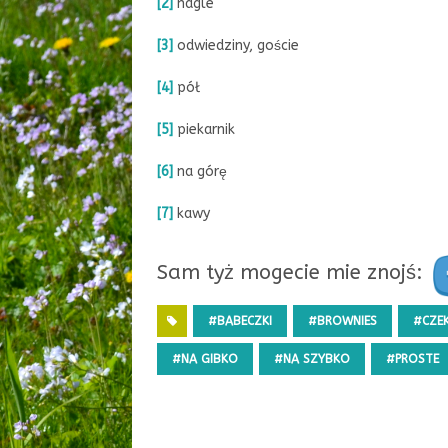
[2]
nagle
[3]
odwiedziny, goście
[4]
pół
[5]
piekarnik
[6]
na górę
[7]
kawy
Sam tyż mogecie mie znojś:
#BABECZKI
#BROWNIES
#CZE
#NA GIBKO
#NA SZYBKO
#PROSTE