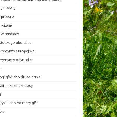
y i żymły
 prōbuje
rajzuje
 w mediach
słodkego abo deser
erymynty europejske
erymynty oriyntalne
o
ogi gōd abo druge danie
ki i inksze sznapsy
e
ryzki abo na mały gōd
ske