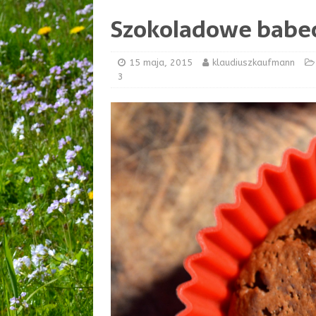
Szokoladowe babecz
15 maja, 2015
klaudiuszkaufmann
3