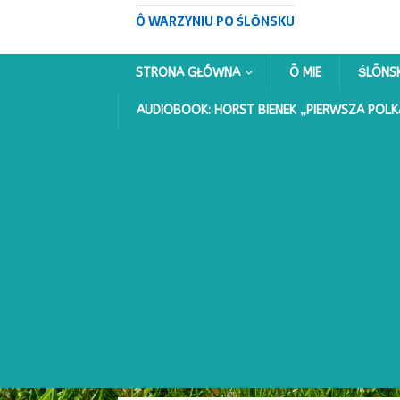
Ô WARZYNIU PO ŚLŌNSKU
STRONA GŁÓWNA
Ō MIE
ŚLŌNS
AUDIOBOOK: HORST BIENEK „PIERWSZA POLK