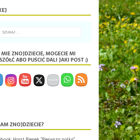
KEJ
 MIE ZNOJDZIECIE, MOGECIE MI
ZŎŁĆ ABO PUŚCIĆ DALI JAKI POST :)
SAM ZNOJDZIECIE?
book: Horst Bienek "Pierwsza polka"