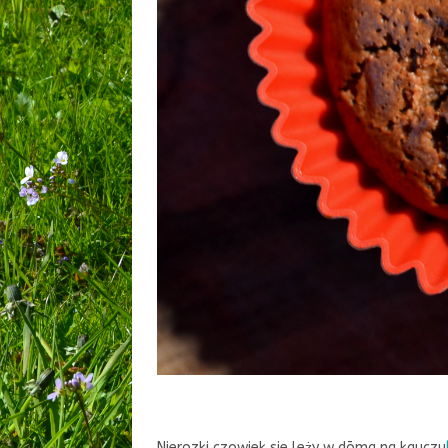
Nierozki czowiek sie leży w dōma na kauczu