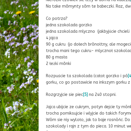
Na take mômynty sôm te babeczki. Raz, dwa
Co potrza?
jedna szokolada gorzko
jedna szokolada mlyczno (jakbyjście chcieli
4 jajca
90 g cukru (jo dołech brōnołtny, ale mogecie
trocha mani tego cukru- mlycznoł szokolad
80 g masła
2 łeżki mônki
Rozpuście ta szokolada (całoł gorzko i pó
[4
gorku, co go postawicie na inkszym gorku
Rozgrzyjcie sie piec
[5]
na 240 stopni.
Jajca ubijcie ze cukrym, potyn dejcie ty mō
trocha pomiksujcie i wlyjcie do takich forym
Wōm sie niy wyloło, jak to baje rosnōńć. Do
szokolady i rajn z tym do pieca. 10 minut w