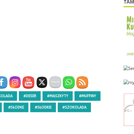
TAM
KOLADA
#DESER
#MASZKYTY
#MUFFINY
#SŁODKE
#SŁODKIE
#SZOKOLADA