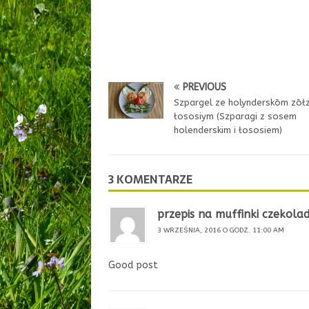
PREVIOUS
Szpargel ze holynderskōm zōł
łososiym (Szparagi z sosem
holenderskim i łososiem)
3 KOMENTARZE
przepis na muffinki czekol
3 WRZEŚNIA, 2016 O GODZ. 11:00 AM
Good post