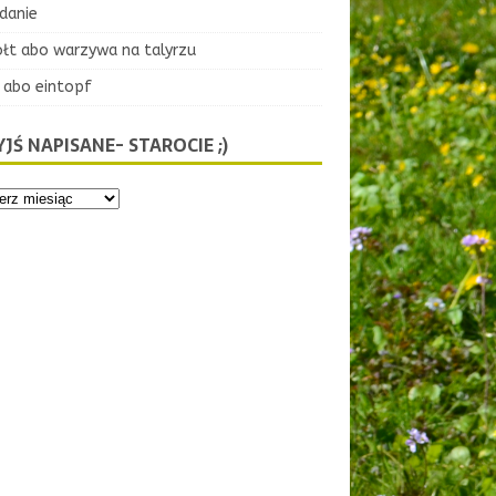
danie
ołt abo warzywa na talyrzu
 abo eintopf
JŚ NAPISANE- STAROCIE ;)