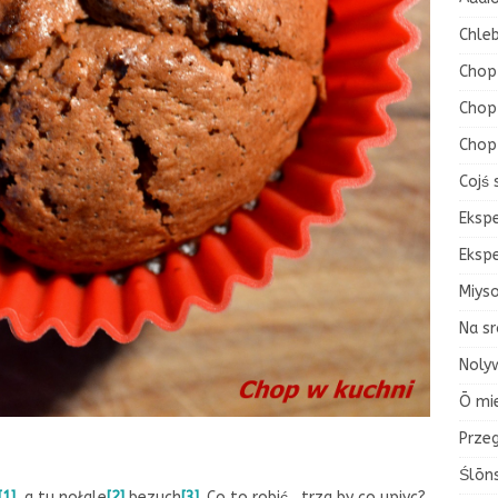
Chleb
Chop
Chop 
Chop
Cojś 
Eksp
Eksp
Miys
Na sr
Nolyw
Ō mi
Przeg
Ślōn
[1]
, a tu nołgle
[2]
bezuch
[3]
. Co to robić, trza by co upiyc?