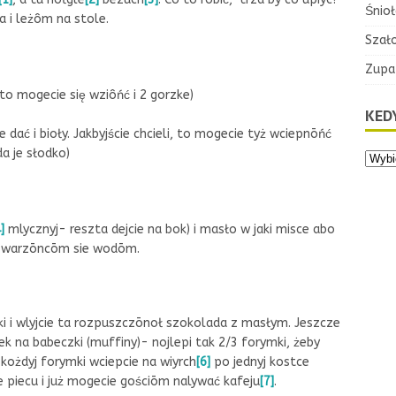
Śnioł
 i leżôm na stole.
Szał
Zupa
 to mogecie się wziôńć i 2 gorzke)
KEDY
 dać i bioły. Jakbyjście chcieli, to mogecie tyż wciepnōńć
a je słodko)
]
mlycznyj- reszta dejcie na bok) i masło w jaki misce abo
 z warzōncōm sie wodōm.
nki i wlyjcie ta rozpuszczōnoł szokolada z masłym. Jeszcze
ek na babeczki (muffiny)- nojlepi tak 2/3 forymki, żeby
 kożdyj forymki wciepcie na wiyrch
[6]
po jednyj kostce
e piecu i już mogecie gościōm nalywać kafeju
[7]
.