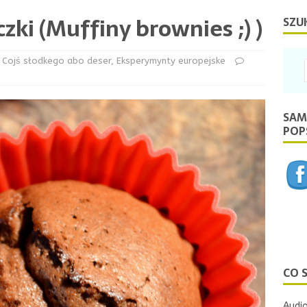
ki (Muffiny brownies ;) )
SZU
Cojś słodkego abo deser
,
Eksperymynty europejske
SAM
POPS
CO 
Audio