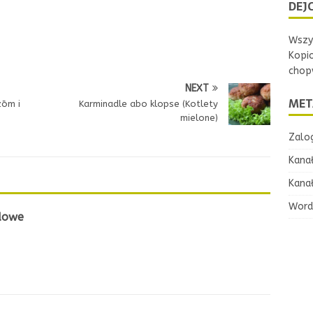
DEJC
Wszys
Kopi
chopw
NEXT
MET
zōm i
Karminadle abo klopse (Kotlety
mielone)
Zalog
Kana
Kana
Word
adowe