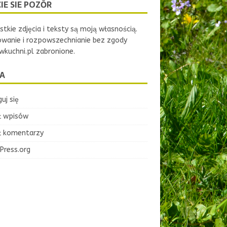
IE SIE POZŌR
tkie zdjęcia i teksty są moją własnością.
owanie i rozpowszechnianie bez zgody
kuchni.pl zabronione.
A
uj się
ł wpisów
ł komentarzy
Press.org