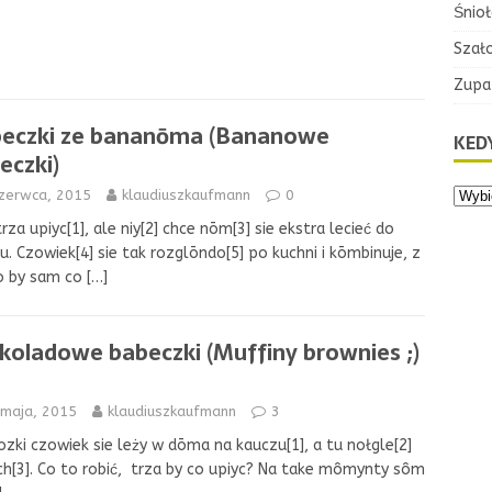
Śnioł
Szał
Zupa
eczki ze bananōma (Bananowe
KEDY
eczki)
czerwca, 2015
klaudiuszkaufmann
0
trza upiyc[1], ale niy[2] chce nōm[3] sie ekstra lecieć do
u. Czowiek[4] sie tak rozglōndo[5] po kuchni i kōmbinuje, z
o by sam co
[…]
koladowe babeczki (Muffiny brownies ;)
 maja, 2015
klaudiuszkaufmann
3
zki czowiek sie leży w dōma na kauczu[1], a tu nołgle[2]
h[3]. Co to robić, trza by co upiyc? Na take mômynty sôm