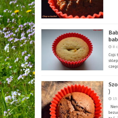
Bab
bab
8 
Cojś 
sklep
czeg
Szo
)
15
Niero
bezuc