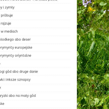
y i żymły
 prōbuje
rajzuje
 w mediach
słodkego abo deser
erymynty europejske
erymynty oriyntalne
o
ogi gōd abo druge danie
ki i inksze sznapsy
e
ryzki abo na mały gōd
ske