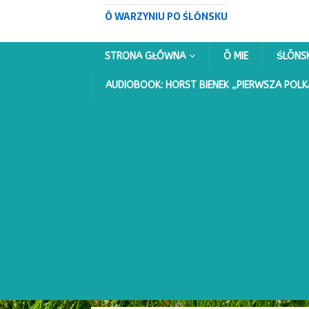
Ô WARZYNIU PO ŚLŌNSKU
STRONA GŁÓWNA
Ō MIE
ŚLŌNS
AUDIOBOOK: HORST BIENEK „PIERWSZA POLK