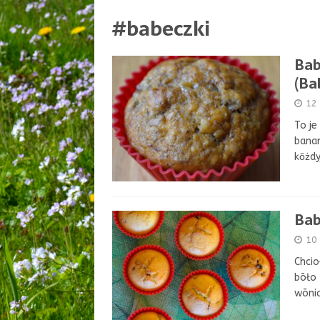
#babeczki
Bab
(Ba
12
To je
banan
kŏżdy
Bab
10 
Chcio
bōło 
wōnia