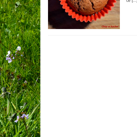
te
[…