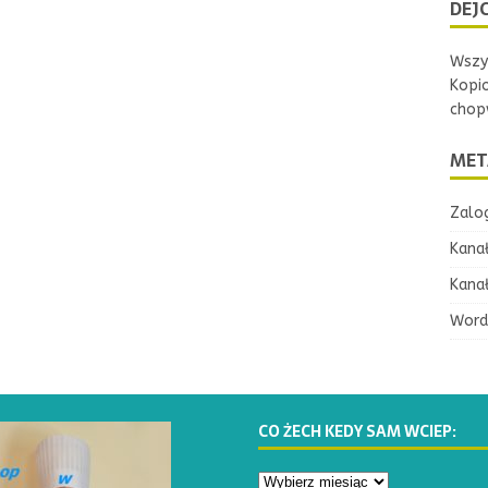
DEJC
Wszys
Kopi
chopw
MET
Zalog
Kana
Kana
Word
CO ŻECH KEDY SAM WCIEP: