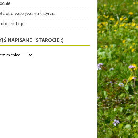
danie
ołt abo warzywa na talyrzu
 abo eintopf
JŚ NAPISANE- STAROCIE ;)