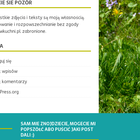
IE SIE POZŌR
tkie zdjęcia i teksty są moją własnością.
owanie i rozpowszechnianie bez zgody
kuchni.pl zabronione.
A
uj się
ł wpisów
ł komentarzy
Press.org
SAM MIE ZNOJDZIECIE, MOGECIE MI
POPSZŎŁĆ ABO PUŚCIĆ JAKI POST
DALI :)