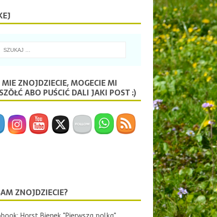
KEJ
 MIE ZNOJDZIECIE, MOGECIE MI
ZŎŁĆ ABO PUŚCIĆ DALI JAKI POST :)
SAM ZNOJDZIECIE?
book: Horst Bienek "Pierwsza polka"