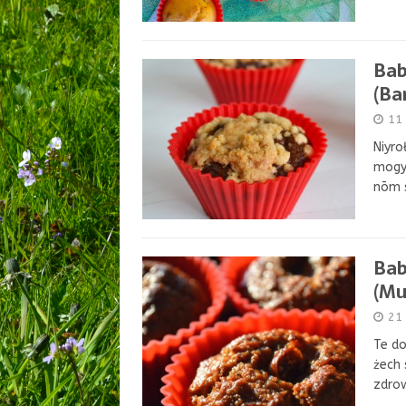
Bab
(Ba
11 
Niyro
mogy
nōm s
Bab
(Mu
21
Te do
żech 
zdro