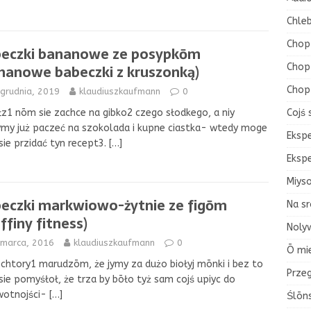
Chleb
Chop
eczki bananowe ze posypkōm
Chop 
nanowe babeczki z kruszonką)
Chop
grudnia, 2019
klaudiuszkaufmann
0
Cojś 
łz1 nōm sie zachce na gibko2 czego słodkego, a niy
my już paczeć na szokolada i kupne ciastka- wtedy moge
Eksp
ie przidać tyn recept3.
[…]
Eksp
Miys
eczki markwiowo-żytnie ze figōm
Na sr
ffiny fitness)
Nolyw
 marca, 2016
klaudiuszkaufmann
0
Ō mi
chtory1 marudzōm, że jymy za dużo biołyj mōnki i bez to
Przeg
sie pomyśłoł, że trza by bōło tyż sam cojś upiyc do
wotnojści-
[…]
Ślōn