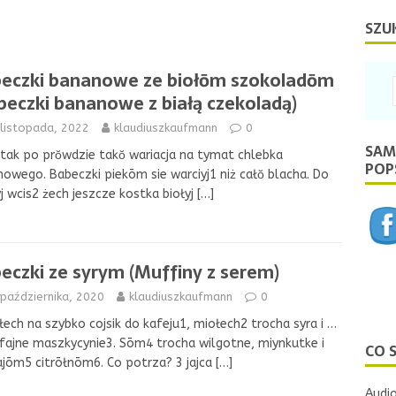
SZU
eczki bananowe ze biołōm szokoladōm
beczki bananowe z białą czekoladą)
 listopada, 2022
klaudiuszkaufmann
0
SAM
 tak po prŏwdzie takŏ wariacja na tymat chlebka
POPS
owego. Babeczki piekōm sie warciyj1 niż całŏ blacha. Do
j wcis2 żech jeszcze kostka biołyj
[…]
eczki ze syrym (Muffiny z serem)
października, 2020
klaudiuszkaufmann
0
łech na szybko cojsik do kafeju1, miołech2 trocha syra i …
fajne maszkycynie3. Sōm4 trocha wilgotne, miynkutke i
CO 
jōm5 citrōłnōm6. Co potrza? 3 jajca
[…]
Audio