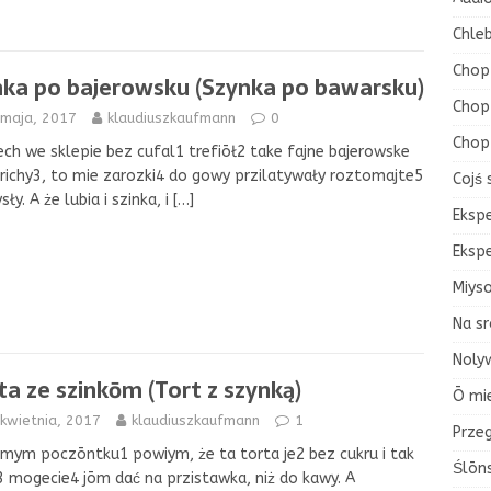
Chleb
Chop
nka po bajerowsku (Szynka po bawarsku)
Chop 
 maja, 2017
klaudiuszkaufmann
0
Chop
ech we sklepie bez cufal1 trefiōł2 take fajne bajerowske
ichy3, to mie zarozki4 do gowy przilatywały roztomajte5
Cojś 
ły. A że lubia i szinka, i
[…]
Eksp
Eksp
Miys
Na sr
Nolyw
ta ze szinkōm (Tort z szynką)
Ō mi
kwietnia, 2017
klaudiuszkaufmann
1
Przeg
mym poczōntku1 powiym, że ta torta je2 bez cukru i tak
Ślōn
3 mogecie4 jōm dać na przistawka, niż do kawy. A