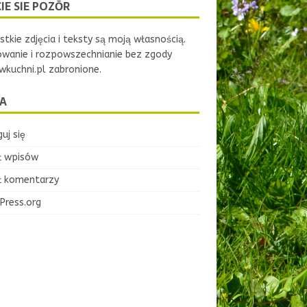
IE SIE POZŌR
tkie zdjęcia i teksty są moją własnością.
owanie i rozpowszechnianie bez zgody
kuchni.pl zabronione.
A
uj się
ł wpisów
ł komentarzy
Press.org