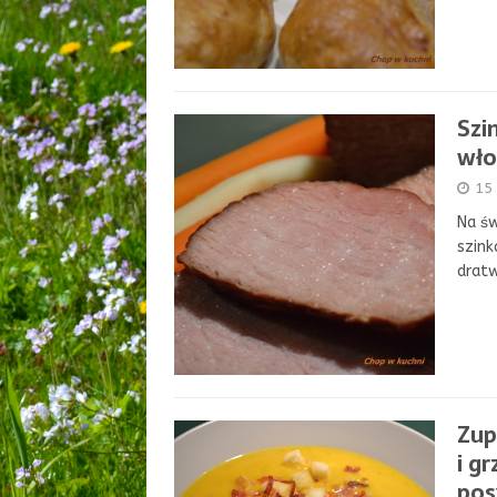
Szi
wło
15
Na św
szink
drat
Zup
i g
posy