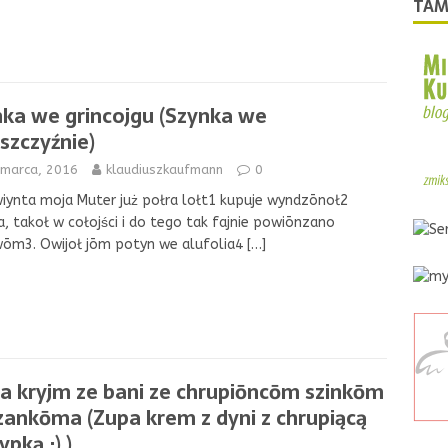
TAM
nka we grincojgu (Szynka we
szczyźnie)
 marca, 2016
klaudiuszkaufmann
0
iynta moja Muter już połra lołt1 kupuje wyndzōnoł2
a, takoł w cołojści i do tego tak fajnie powiōnzano
wōm3. Owijoł jōm potyn we alufolia4
[…]
a kryjm ze bani ze chrupiōncōm szinkōm
rzankōma (Zupa krem z dyni z chrupiącą
pką ;) )