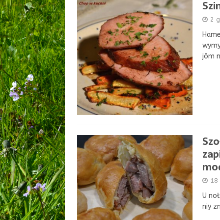
Szi
2 g
Hamer
wymyś
jōm n
Szo
zap
mod
18
U noł
niy z