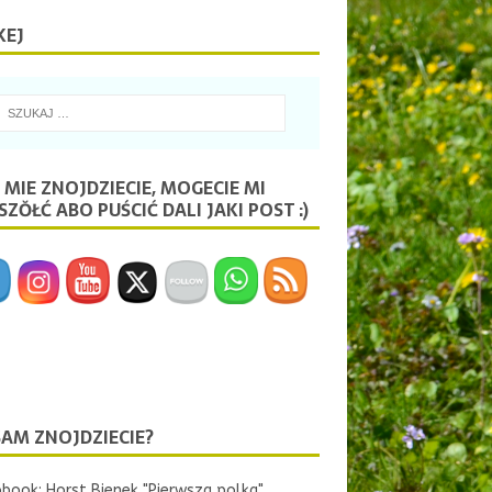
KEJ
 MIE ZNOJDZIECIE, MOGECIE MI
ZŎŁĆ ABO PUŚCIĆ DALI JAKI POST :)
SAM ZNOJDZIECIE?
book: Horst Bienek "Pierwsza polka"