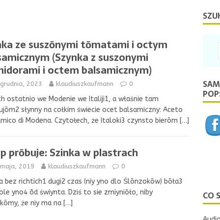
SZU
nka ze suszōnymi tōmatami i octym
samicznym (Szynka z suszonymi
idorami i octem balsamicznym)
SAM
grudnia, 2023
klaudiuszkaufmann
0
POPS
h ostatnio we Modenie we Italiji1, a właśnie tam
ujōm2 słynny na cołkim świecie ocet balsamiczny: Aceto
mico di Modena. Czytołech, że Italoki3 czynsto bierōm
[…]
p prōbuje: Szinka w plastrach
 maja, 2019
klaudiuszkaufmann
0
a bez richtich1 dugi2 czas (niy yno dlo Ślōnzokōw) bōła3
ole yno4 ôd świynta. Dziś to sie zmiyniōło, niby
CO 
kōmy, że niy ma na
[…]
Audio