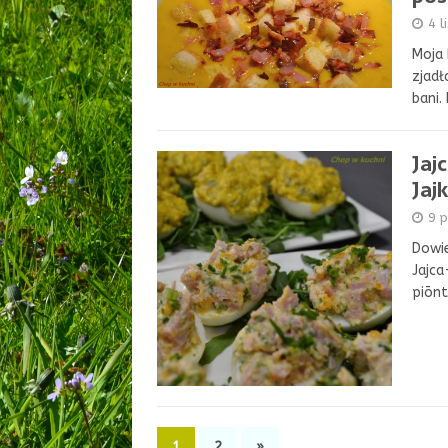
4 l
Moja 
zjadł
bani.
Jaj
Jaj
9 p
Dowie
Jajca
piōnt
1
2
»