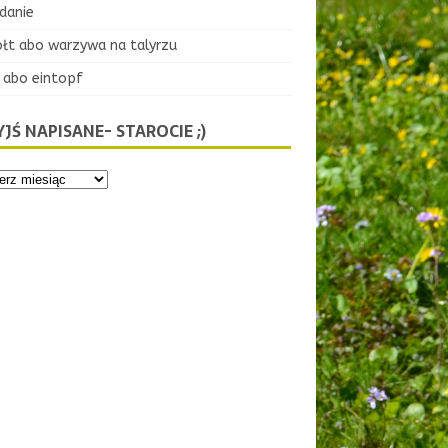
danie
ołt abo warzywa na talyrzu
 abo eintopf
JŚ NAPISANE- STAROCIE ;)