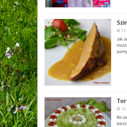
Szi
31
Jak ż
mostr
pomys
Tor
12 
Na sa
barzi