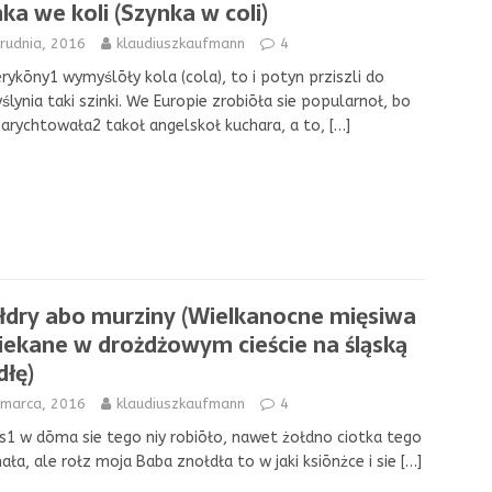
nka we koli (Szynka w coli)
rudnia, 2016
klaudiuszkaufmann
4
ykōny1 wymyślōły kola (cola), to i potyn prziszli do
lynia taki szinki. We Europie zrobiōła sie popularnoł, bo
arychtowała2 takoł angelskoł kuchara, a to,
[…]
łdry abo murziny (Wielkanocne mięsiwa
iekane w drożdżowym cieście na śląską
łę)
 marca, 2016
klaudiuszkaufmann
4
s1 w dōma sie tego niy robiōło, nawet żołdno ciotka tego
nała, ale rołz moja Baba znołdła to w jaki ksiōnżce i sie
[…]