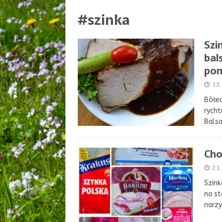
#szinka
Szi
bal
pom
13 
Bōłec
rycht
Balsa
Cho
21
Szink
na st
narzy