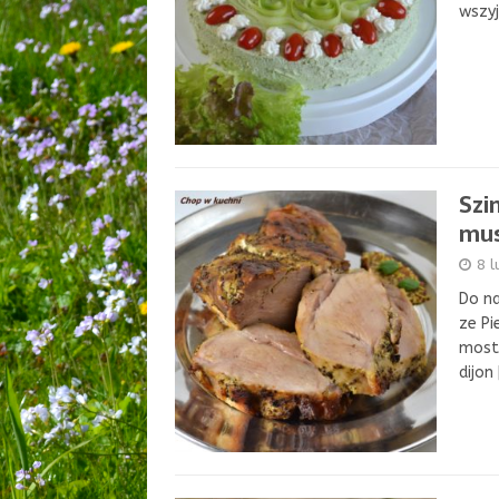
wszyj
Szi
mus
8 
Do na
ze Pi
mostr
dijon