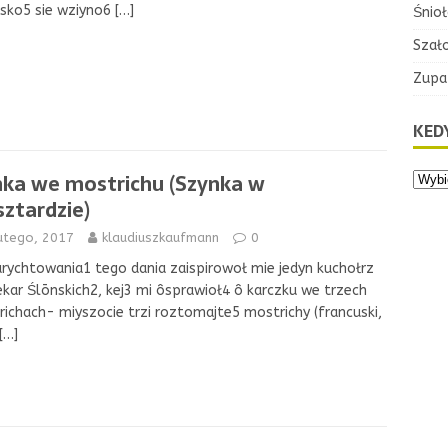
sko5 sie wziyno6
[…]
Śnioł
Szał
Zupa
KEDY
nka we mostrichu (Szynka w
ztardzie)
lutego, 2017
klaudiuszkaufmann
0
rychtowania1 tego dania zaispirowoł mie jedyn kuchołrz
ekar Ślōnskich2, kej3 mi ôsprawioł4 ô karczku we trzech
ichach- miyszocie trzi roztomajte5 mostrichy (francuski,
[…]