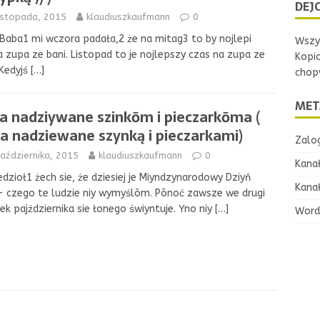
DEJC
istopada, 2015
klaudiuszkaufmann
0
Baba1 mi wczora padała,2 że na mitag3 to by nojlepi
Wszys
a zupa ze bani. Listopad to je nojlepszy czas na zupa ze
Kopi
 Kedyjś
[…]
chopw
MET
ca nadziywane szinkōm i pieczarkōma (
ka nadziewane szynką i pieczarkami)
Zalog
aździernika, 2015
klaudiuszkaufmann
0
Kana
dzioł1 żech sie, że dziesiej je Miyndzynarodowy Dziyń
Kana
- czego te ludzie niy wymyślōm. Pōnoć zawsze we drugi
ek pajździernika sie łonego świyntuje. Yno niy
[…]
Word