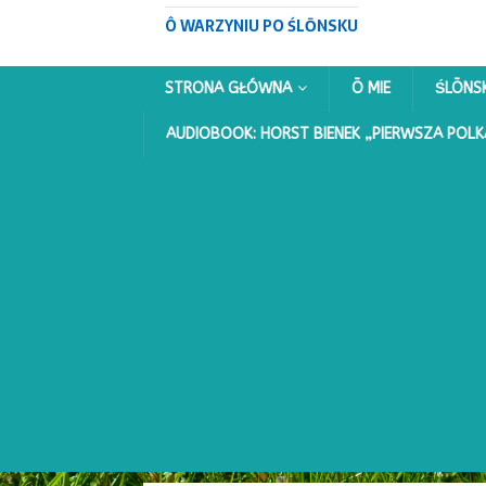
Ô WARZYNIU PO ŚLŌNSKU
STRONA GŁÓWNA
Ō MIE
ŚLŌNS
AUDIOBOOK: HORST BIENEK „PIERWSZA POLK