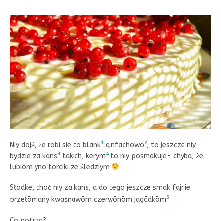
1
2
Niy dojś, że robi sie to blank
ajnfachowo
, to jeszcze niy
3
4
bydzie za kans
takich, kerym
to niy posmakuje- chyba, że
lubiōm yno torciki ze śledziym
Słodke, choć niy za kans, a do tego jeszcze smak fajnie
5
przełōmany kwaśnawōm czerwōnōm jagōdkōm
.
Co potrza?