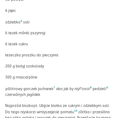
6 jajec
6
ździebko
soli
6 łeżek mōnki pszynnyj
6 łeżek cukru
łeżeczka proszku do pieczynia
200 g biołyj szokolady
500 g mascarpōne
7
8
9
pólitrowy gorczek jochanek
abo jak by niyftorzi
pedzieli
czerwōnych jagōdek
Nojprzōd biszkopt. Ubijcie biołka ze cukrym i ździebkym soli.
10
Do tego niyskorzi wmiyszejecie pomału
żōłtka i przesiōno
bez sitko mōnka i proszek do pieczynioł. Przełōżcie ta masa