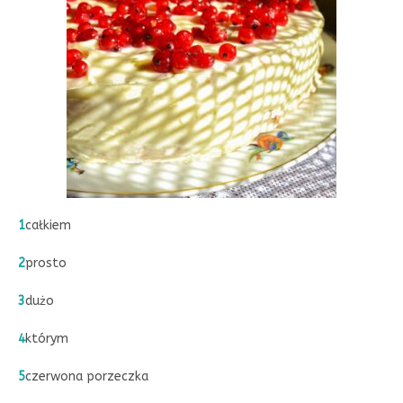
1
całkiem
2
prosto
3
dużo
4
którym
5
czerwona porzeczka