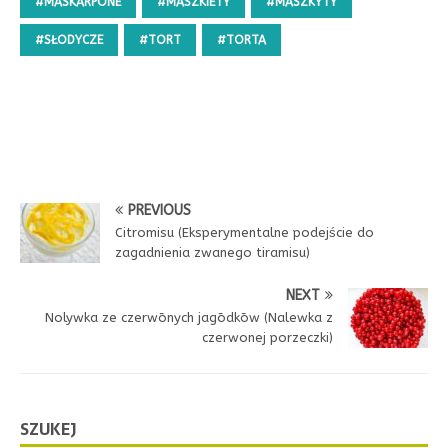
#MASKARPŌNE
#MASZKIETY
#MASZKYTY
#SŁODYCZE
#TORT
#TORTA
PREVIOUS
Citromisu (Eksperymentalne podejście do
zagadnienia zwanego tiramisu)
NEXT
Nolywka ze czerwōnych jagōdkōw (Nalewka z
czerwonej porzeczki)
SZUKEJ