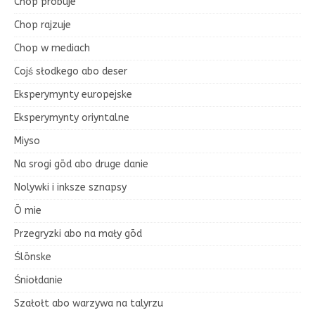
Chop prōbuje
Chop rajzuje
Chop w mediach
Cojś słodkego abo deser
Eksperymynty europejske
Eksperymynty oriyntalne
Miyso
Na srogi gōd abo druge danie
Nolywki i inksze sznapsy
Ō mie
Przegryzki abo na mały gōd
Ślōnske
Śniołdanie
Szałołt abo warzywa na talyrzu