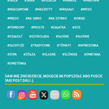
#JAJCA
#JAJKA
#KOLACJA
#MANDLE
#MARCHEW
#MASCARPONE
#MASZKYTY
#MIGDAŁY
#MIYSO
#MIĘSO
#NA GIBKO
#NA SZYBKO
#OBIAD
#POMIDORY
#PROSTE
#SAŁATKA
#SOS
#SZAŁOŁT
#SZOKOLADA
#SŁODKE
#SŁODKIE
#SŁODYCZE
#TRADYCYJNE
#TŌMATY
#WYNDZONKA
#ZUPA
#ZŌŁZA
#ŚLĄSKIE
#ŚLŌNSKE
#ŚMIETANA
#ŚMIETŌNKA
SAM MIE ZNOJDZIECIE, MOGECIE MI POPSZŎŁĆ ABO PUŚCIĆ
JAKI POST DALI :)