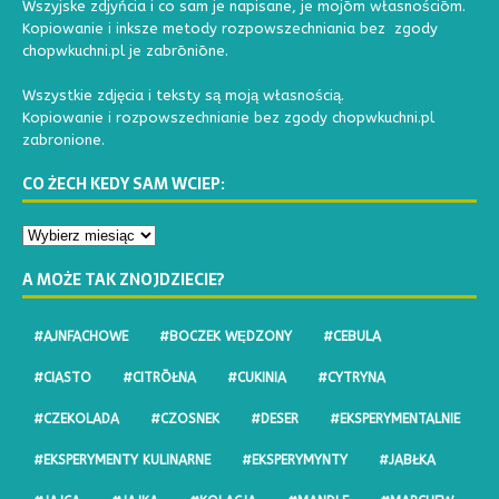
Wszyjske zdjyńcia i co sam je napisane, je mojōm własnościōm.
Kopiowanie i inksze metody rozpowszechniania bez zgody
chopwkuchni.pl je zabrōniōne.
Wszystkie zdjęcia i teksty są moją własnością.
Kopiowanie i rozpowszechnianie bez zgody chopwkuchni.pl
zabronione.
CO ŻECH KEDY SAM WCIEP:
A MOŻE TAK ZNOJDZIECIE?
#AJNFACHOWE
#BOCZEK WĘDZONY
#CEBULA
#CIASTO
#CITRŌŁNA
#CUKINIA
#CYTRYNA
#CZEKOLADA
#CZOSNEK
#DESER
#EKSPERYMENTALNIE
#EKSPERYMENTY KULINARNE
#EKSPERYMYNTY
#JABŁKA