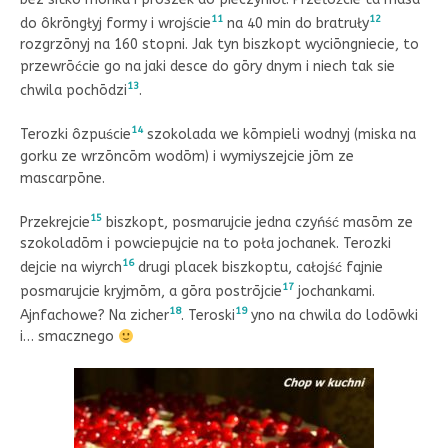
11
12
do ôkrōngłyj formy i wrojście
na 40 min do bratruły
rozgrzōnyj na 160 stopni. Jak tyn biszkopt wyciōngniecie, to
przewrōćcie go na jaki desce do gōry dnym i niech tak sie
13
chwila pochōdzi
.
14
Terozki ôzpuście
szokolada we kōmpieli wodnyj (miska na
gorku ze wrzōncōm wodōm) i wymiyszejcie jōm ze
mascarpōne.
15
Przekrejcie
biszkopt, posmarujcie jedna czyńść masōm ze
szokoladōm i powciepujcie na to poła jochanek. Terozki
16
dejcie na wiyrch
drugi placek biszkoptu, całojść fajnie
17
posmarujcie kryjmōm, a gōra postrōjcie
jochankami.
18
19
Ajnfachowe? Na zicher
. Teroski
yno na chwila do lodōwki
i… smacznego