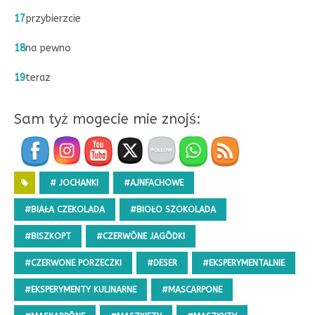
17
przybierzcie
18
na pewno
19
teraz
Sam tyż mogecie mie znojś:
# JOCHANKI
#AJNFACHOWE
#BIAŁA CZEKOLADA
#BIOŁO SZOKOLADA
#BISZKOPT
#CZERWŌNE JAGŌDKI
#CZERWONE PORZECZKI
#DESER
#EKSPERYMENTALNIE
#EKSPERYMENTY KULINARNE
#MASCARPONE