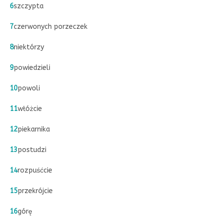
6
szczypta
7
czerwonych porzeczek
8
niektórzy
9
powiedzieli
10
powoli
11
włóżcie
12
piekarnika
13
postudzi
14
rozpuśćcie
15
przekrójcie
16
górę