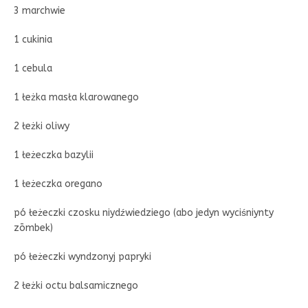
3 marchwie
1 cukinia
1 cebula
1 łeżka masła klarowanego
2 łeżki oliwy
1 łeżeczka bazylii
1 łeżeczka oregano
pó łeżeczki czosku niydźwiedziego (abo jedyn wyciśniynty
zōmbek)
pó łeżeczki wyndzonyj papryki
2 łeżki octu balsamicznego