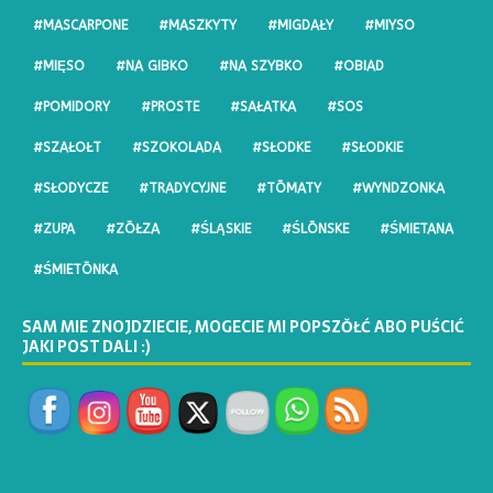
#MASCARPONE
#MASZKYTY
#MIGDAŁY
#MIYSO
#MIĘSO
#NA GIBKO
#NA SZYBKO
#OBIAD
#POMIDORY
#PROSTE
#SAŁATKA
#SOS
#SZAŁOŁT
#SZOKOLADA
#SŁODKE
#SŁODKIE
#SŁODYCZE
#TRADYCYJNE
#TŌMATY
#WYNDZONKA
#ZUPA
#ZŌŁZA
#ŚLĄSKIE
#ŚLŌNSKE
#ŚMIETANA
#ŚMIETŌNKA
SAM MIE ZNOJDZIECIE, MOGECIE MI POPSZŎŁĆ ABO PUŚCIĆ
JAKI POST DALI :)