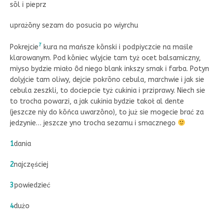
sōl i pieprz
uprażōny sezam do posucia po wiyrchu
7
Pokrejcie
kura na mańsze kōnski i podpiyczcie na maśle
klarowanym. Pod kōniec wlyjcie tam tyż ocet balsamiczny,
miyso bydzie miało ôd niego blank inkszy smak i farba. Potyn
dolyjcie tam oliwy, dejcie pokrōno cebula, marchwie i jak sie
cebula zeszkli, to dociepcie tyż cukinia i prziprawy. Niech sie
to trocha powarzi, a jak cukinia bydzie takoł al dente
(jeszcze niy do kōńca uwarzōno), to już sie mogecie brać za
jedzynie… jeszcze yno trocha sezamu i smacznego
1
dania
2
najczęściej
3
powiedzieć
4
dużo