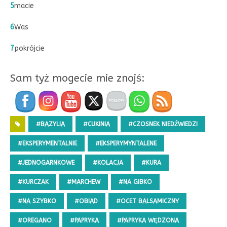
5
macie
6
Was
7
pokrójcie
Sam tyż mogecie mie znojś:
#BAZYLIA
#CUKINIA
#CZOSNEK NIEDŹWIEDZI
#EKSPERYMENTALNIE
#EKSPERYMYNTALENE
#JEDNOGARNKOWE
#KOLACJA
#KURA
#KURCZAK
#MARCHEW
#NA GIBKO
#NA SZYBKO
#OBIAD
#OCET BALSAMICZNY
#OREGANO
#PAPRYKA
#PAPRYKA WĘDZONA