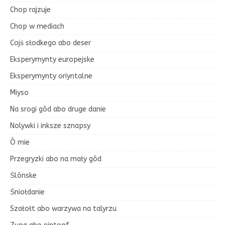
Chop rajzuje
Chop w mediach
Cojś słodkego abo deser
Eksperymynty europejske
Eksperymynty oriyntalne
Miyso
Na srogi gōd abo druge danie
Nolywki i inksze sznapsy
Ō mie
Przegryzki abo na mały gōd
Ślōnske
Śniołdanie
Szałołt abo warzywa na talyrzu