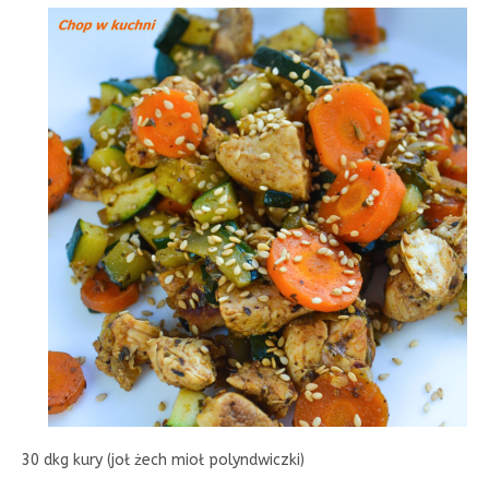
30 dkg kury (joł żech mioł polyndwiczki)