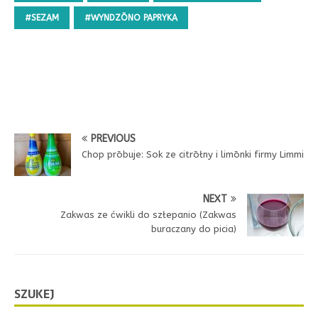
#SEZAM
#WYNDZŌNO PAPRYKA
PREVIOUS
Chop prōbuje: Sok ze citrōłny i limōnki firmy Limmi
NEXT
Zakwas ze ćwikli do szłepanio (Zakwas
buraczany do picia)
SZUKEJ