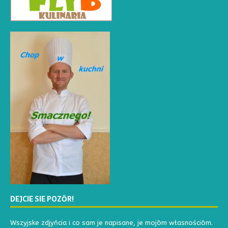
DEJCIE SIE POZŌR!
Wszyjske zdjyńcia i co sam je napisane, je mojōm własnościōm.