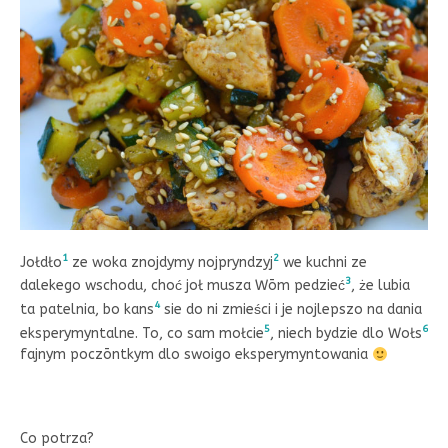
1
2
Jołdło
ze woka znojdymy nojpryndzyj
we kuchni ze
3
dalekego wschodu, choć joł musza Wōm pedzieć
, że lubia
4
ta patelnia, bo kans
sie do ni zmieści i je nojlepszo na dania
5
6
eksperymyntalne. To, co sam mołcie
, niech bydzie dlo Wołs
fajnym poczōntkym dlo swoigo eksperymyntowania
Co potrza?