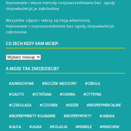
Kopiowanie i inksze metody rozpowszechniania bez zgody
chopwkuchni.pl je zabrōniōne.
Wszystkie zdjęcia i teksty są moją własnością.
Kopiowanie i rozpowszechnianie bez zgody chopwkuchni.pl
zabronione.
CO ŻECH KEDY SAM WCIEP:
A MOŻE TAK ZNOJDZIECIE?
#AJNFACHOWE
#BOCZEK WĘDZONY
#CEBULA
#CIASTO
#CITRŌŁNA
#CUKINIA
#CYTRYNA
#CZEKOLADA
#CZOSNEK
#DESER
#EKSPERYMENTALNIE
#EKSPERYMENTY KULINARNE
#EKSPERYMYNTY
#JABŁKA
#JAJCA
#JAJKA
#KOLACJA
#MANDLE
#MARCHEW