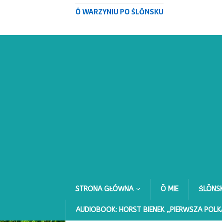
Ô WARZYNIU PO ŚLŌNSKU
STRONA GŁÓWNA
Ō MIE
ŚLŌNS
AUDIOBOOK: HORST BIENEK „PIERWSZA POLK