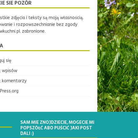
IE SIE POZŌR
tkie zdjęcia i teksty są moją własnością.
owanie i rozpowszechnianie bez zgody
kuchni.pl zabronione.
A
uj się
ł wpisów
ł komentarzy
Press.org
SAM MIE ZNOJDZIECIE, MOGECIE MI
POPSZŎŁĆ ABO PUŚCIĆ JAKI POST
DALI :)