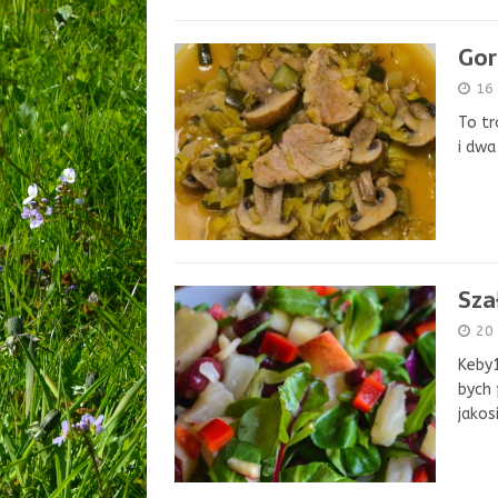
Gor
16
To tr
i dwa
Sza
20
Keby1
bych 
jakos