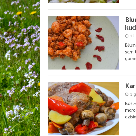
Blu
kuc
12 
Blumk
sam t
gorn
Kar
1 g
Bōł ż
marok
dzis