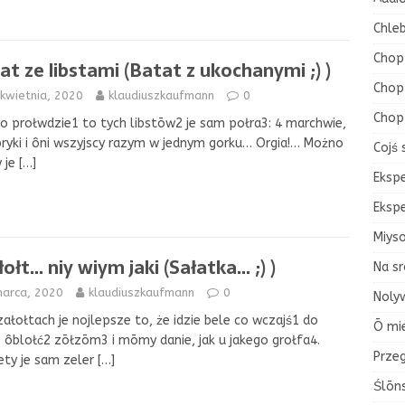
Chleb
Chop
at ze libstami (Batat z ukochanymi ;) )
Chop 
kwietnia, 2020
klaudiuszkaufmann
0
Chop
o prołwdzie1 to tych libstōw2 je sam połra3: 4 marchwie,
ryki i ôni wszyjscy razym w jednym gorku… Orgia!… Możno
Cojś 
y je
[…]
Eksp
Eksp
Miys
łołt… niy wiym jaki (Sałatka… ;) )
Na sr
marca, 2020
klaudiuszkaufmann
0
Nolyw
ałołtach je nojlepsze to, że idzie bele co wczajś1 do
Ō mi
, ôblołć2 zōłzōm3 i mōmy danie, jak u jakego grołfa4.
Przeg
ety je sam zeler
[…]
Ślōn