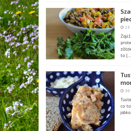
Sza
pie
23 
Zajś1
prołw
zōłz
to
[…
Tus
mor
30 
Tuste
co to
jabko