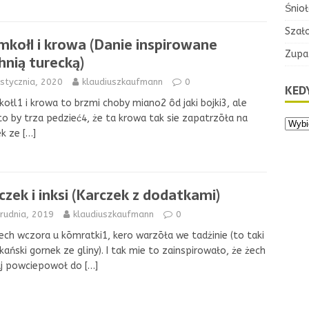
Śnioł
Szał
mkołl i krowa (Danie inspirowane
Zupa
hnią turecką)
stycznia, 2020
klaudiuszkaufmann
0
KEDY
ołl1 i krowa to brzmi choby miano2 ôd jaki bojki3, ale
o by trza pedzieć4, że ta krowa tak sie zapatrzōła na
ek ze
[…]
czek i inksi (Karczek z dodatkami)
rudnia, 2019
klaudiuszkaufmann
0
ech wczora u kōmratki1, kero warzōła we tadżinie (to taki
ański gornek ze gliny). I tak mie to zainspirowało, że żech
iaj powciepowoł do
[…]