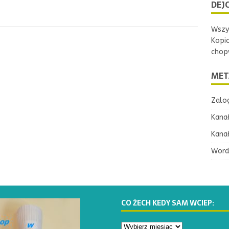
DEJC
Wszys
Kopi
chopw
MET
Zalog
Kana
Kana
Word
CO ŻECH KEDY SAM WCIEP: