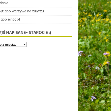
danie
ołt abo warzywa na talyrzu
 abo eintopf
JŚ NAPISANE- STAROCIE ;)