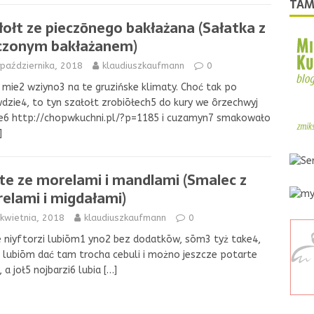
TAM
łołt ze pieczōnego bakłażana (Sałatka z
czonym bakłażanem)
października, 2018
klaudiuszkaufmann
0
 mie2 wziyno3 na te gruzińske klimaty. Choć tak po
dzie4, to tyn szałołt zrobiōłech5 do kury we ôrzechwyj
ie6 http://chopwkuchni.pl/?p=1185 i cuzamyn7 smakowało
]
te ze morelami i mandlami (Smalec z
elami i migdałami)
kwietnia, 2018
klaudiuszkaufmann
0
 niyftorzi lubiōm1 yno2 bez dodatkōw, sōm3 tyż take4,
 lubiōm dać tam trocha cebuli i możno jeszcze potarte
, a joł5 nojbarzi6 lubia
[…]