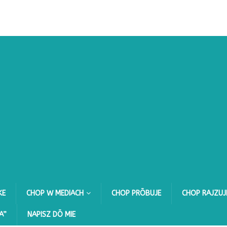
KE
CHOP W MEDIACH
CHOP PRŌBUJE
CHOP RAJZUJ
A”
NAPISZ DŌ MIE