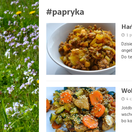
#papryka
Hań
1 p
Dzisi
angeb
Do te
Wok
4 
Jołdł
wscho
bo ka