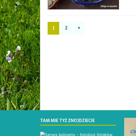
1
2
»
TAM MIE TYŻ ZNOJDZIECIE