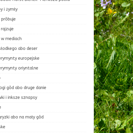
y i żymły
 prōbuje
rajzuje
 w mediach
słodkego abo deser
erymynty europejske
erymynty oriyntalne
o
ogi gōd abo druge danie
ki i inksze sznapsy
e
ryzki abo na mały gōd
ske