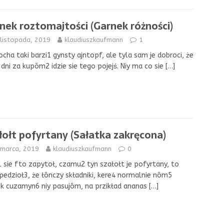
nek roztomajtości (Garnek różności)
 listopada, 2019
klaudiuszkaufmann
1
ocha taki barzi1 gynsty ajntopf, ale tyla sam je dobroci, że
 dni za kupōm2 idzie sie tego pojejś. Niy ma co sie
[…]
łołt pofyrtany (Sałatka zakręcona)
 marca, 2019
klaudiuszkaufmann
0
 sie fto zapytoł, czamu2 tyn szałołt je pofyrtany, to
pedzioł3, że łōnczy składniki, kere4 normalnie nōm5
ik cuzamyn6 niy pasujōm, na przikład ananas
[…]