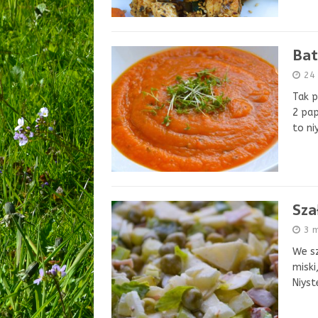
Bat
24 
Tak p
2 pap
to ni
Sza
3 
We sz
miski
Niyst