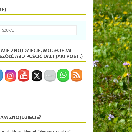
KEJ
 MIE ZNOJDZIECIE, MOGECIE MI
ZŎŁĆ ABO PUŚCIĆ DALI JAKI POST :)
SAM ZNOJDZIECIE?
book: Horst Bienek "Pierwsza polka"