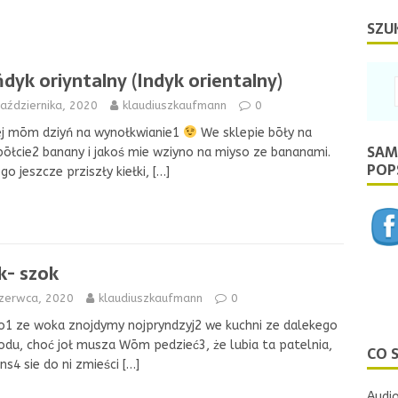
SZU
dyk oriyntalny (Indyk orientalny)
aździernika, 2020
klaudiuszkaufmann
0
ej mōm dziyń na wynołkwianie1
We sklepie bōły na
SAM
ōłcie2 banany i jakoś mie wziyno na miyso ze bananami.
POPS
go jeszcze prziszły kiełki,
[…]
- szok
czerwca, 2020
klaudiuszkaufmann
0
o1 ze woka znojdymy nojpryndzyj2 we kuchni ze dalekego
du, choć joł musza Wōm pedzieć3, że lubia ta patelnia,
CO 
ns4 sie do ni zmieści
[…]
Audio