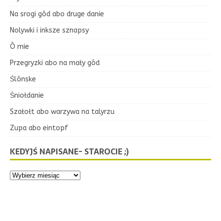
Na srogi gōd abo druge danie
Nolywki i inksze sznapsy
Ō mie
Przegryzki abo na mały gōd
Ślōnske
Śniołdanie
Szałołt abo warzywa na talyrzu
Zupa abo eintopf
KEDYJŚ NAPISANE- STAROCIE ;)