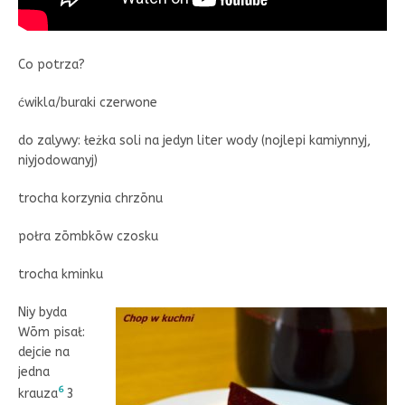
Co potrza?
ćwikla/buraki czerwone
do zalywy: łeżka soli na jedyn liter wody (nojlepi kamiynnyj,
niyjodowanyj)
trocha korzynia chrzōnu
połra zōmbkōw czosku
trocha kminku
Niy byda
Wōm pisał:
dejcie na
jedna
6
krauza
3