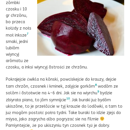
zōmbki
czosku i 10
gr chrzōnu,
bo przeca
kołżdy z nołs
7
moł inksze
smaki, jedni
lubiōm
wiyncyj
arōmatu ze
czosku, a inksi wiyncyj ôstrości ze chrzōnu.
Pokrajejcie ćwikla na kōnski, powciskejcie do krauzy, dejcie
8
tam chrzōn, czosnek i kminek, zalyjcie gorkōm
wodōm ze
9
solōm i ôstołwcie na 4-6 dni. Jak sie na wiyrchu
bydzie
10
zbiyrała piana, to jōm symnijcie
. Jak buraki już bydōm
ukiszōne, to je przełōżcie w tyj krauzie do lodōwki, a tam to
już mogōm postołć połra tydni. Take buraki to idzie zjejś do
miysa, jako zagrycha albo pogryzać sie na filmie
Pamiyntejcie, że po ukiszyniu tyn czosnek tyż je dobry.