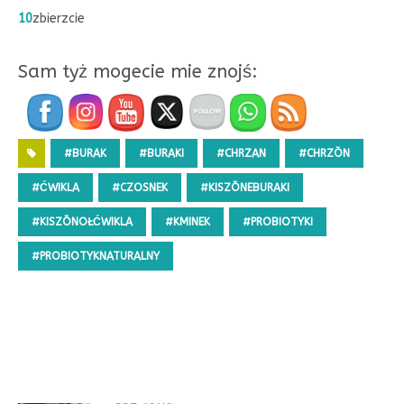
10
zbierzcie
Sam tyż mogecie mie znojś:
#BURAK
#BURAKI
#CHRZAN
#CHRZŌN
#ĆWIKLA
#CZOSNEK
#KISZŌNEBURAKI
#KISZŌNOŁĆWIKLA
#KMINEK
#PROBIOTYKI
#PROBIOTYKNATURALNY