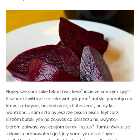
1
2
Nojlepsze sōm take lekarstwa, kere
idzie ze smakym zjejś
.
3
Kiszōnoł ćwikla je tak zdrowoł, jak poła
aptyki: pomołgo na
krew, trołwiynie, odchudzanie, cholesterol, na nyrki i
wōntroba… sam szło by jeszcze pisać i pisać. Niyftorzi
kiszōm buraki yno na zakwas do barszczu na świynta-
4
bierōm zakwas, wyciepujōm buraki i szlus
. Tamte ćwikle ze
zakwasu prōbowołech jejś (niy sōm tyż aż tak fajnie
5