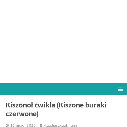
Kiszōnoł ćwikla (Kiszone buraki
czerwone)
16 maja, 2020
klaudiuszkaufmann