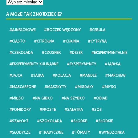
A MOŻE TAK ZNOJDZIECIE?
#AJNFACHOWE
#BOCZEK WĘDZONY
#CEBULA
#CIASTO
#CITRŌŁNA
#CUKINIA
#CYTRYNA
#CZEKOLADA
#CZOSNEK
#DESER
#EKSPERYMENTALNIE
#EKSPERYMENTY KULINARNE
#EKSPERYMYNTY
#JABŁKA
#JAJCA
#JAJKA
#KOLACJA
#MANDLE
#MARCHEW
#MASCARPONE
#MASZKYTY
#MIGDAŁY
#MIYSO
#MIĘSO
#NA GIBKO
#NA SZYBKO
#OBIAD
#POMIDORY
#PROSTE
#SAŁATKA
#SOS
#SZAŁOŁT
#SZOKOLADA
#SŁODKE
#SŁODKIE
#SŁODYCZE
#TRADYCYJNE
#TŌMATY
#WYNDZONKA