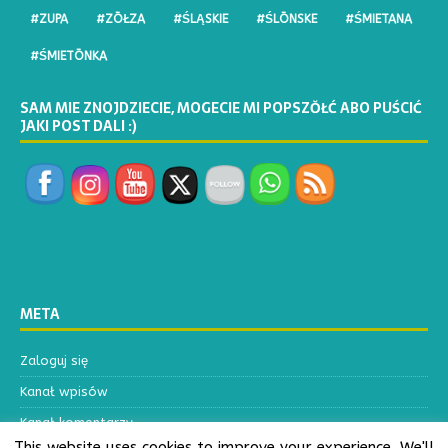
#ZUPA
#ZŌŁZA
#ŚLĄSKIE
#ŚLŌNSKE
#ŚMIETANA
#ŚMIETŌNKA
SAM MIE ZNOJDZIECIE, MOGECIE MI POPSZŎŁĆ ABO PUŚCIĆ
JAKI POST DALI :)
META
Zaloguj się
Kanał wpisów
Kanał komentarzy
This website uses cookies to improve your experience. We'll