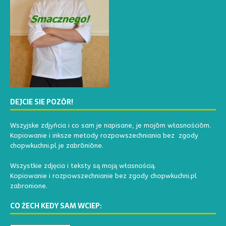
DEJCIE SIE POZŌR!
Wszyjske zdjyńcia i co sam je napisane, je mojōm własnościōm.
Kopiowanie i inksze metody rozpowszechniania bez zgody
chopwkuchni.pl je zabrōniōne.
Wszystkie zdjęcia i teksty są moją własnością.
Kopiowanie i rozpowszechnianie bez zgody chopwkuchni.pl
zabronione.
CO ŻECH KEDY SAM WCIEP: