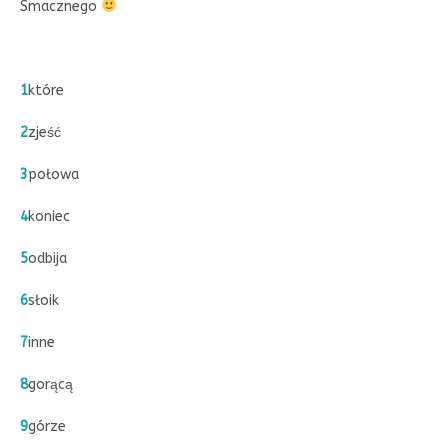
Smacznego
1
które
2
zjeść
3
połowa
4
koniec
5
odbija
6
słoik
7
inne
8
gorącą
9
górze