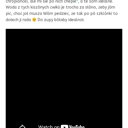
chrōpiōnce), ale mi sie pō nich chepie
, a te sōm idealne.
Woda z tych kiszōnych ćwikli je trocha za słōno, żeby jōm
pić, choć joł musza Wōm pedzieć, że tak po pó szklōnki to
dołech ji rada
Do zupy bōłaby idealnoł.