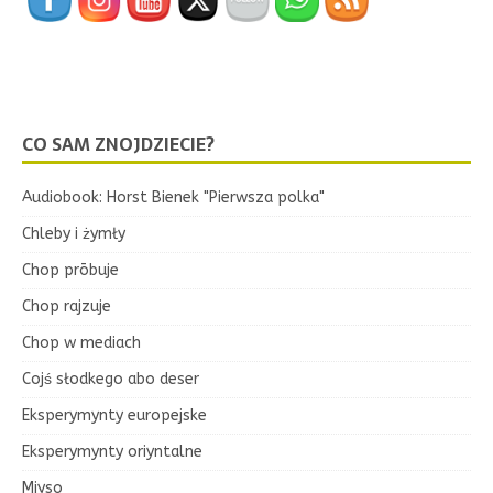
CO SAM ZNOJDZIECIE?
Audiobook: Horst Bienek "Pierwsza polka"
Chleby i żymły
Chop prōbuje
Chop rajzuje
Chop w mediach
Cojś słodkego abo deser
Eksperymynty europejske
Eksperymynty oriyntalne
Miyso