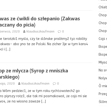
Chleb
Chop
was ze ćwikli do szłepanio (Zakwas
Chop 
aczany do picia)
Chop
czerwca, 2020
klaudiuszkaufmann
0
Cojś 
ie terołzki1 myśla, czy te ślōnske praōłmy2 tyż robiōły
zakwas- abo yno te ze Polski. Na zicher 3je w tym kans4
Eksp
ci i
[…]
Eksp
Miys
op ze mlycza (Syrop z mniszka
Na sr
arskiego)
Nolyw
maja, 2020
klaudiuszkaufmann
0
Ō mi
a Wōm pedzieć1, że w tym roku rychtowołech2 go
Przeg
ro piyrszy rołz3, ale tak mi posmakowoł, że cojś mi sie
wo4, że na wiosna zawsze
[…]
Ślōn