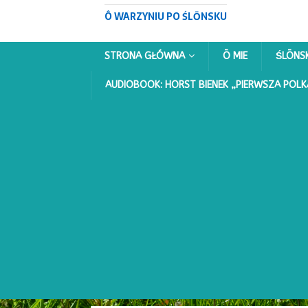
Ô WARZYNIU PO ŚLŌNSKU
STRONA GŁÓWNA
Ō MIE
ŚLŌNS
AUDIOBOOK: HORST BIENEK „PIERWSZA POLK