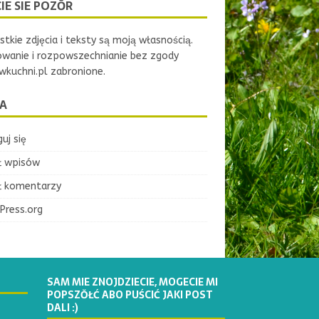
IE SIE POZŌR
tkie zdjęcia i teksty są moją własnością.
owanie i rozpowszechnianie bez zgody
kuchni.pl zabronione.
A
uj się
ł wpisów
ł komentarzy
Press.org
SAM MIE ZNOJDZIECIE, MOGECIE MI
POPSZŎŁĆ ABO PUŚCIĆ JAKI POST
DALI :)