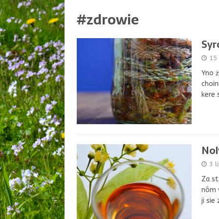
#zdrowie
Syr
15
Yno ż
choin
kere 
Nol
3 l
Za st
nōm w
ji si