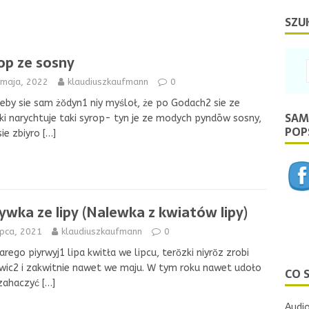
SZU
op ze sosny
 maja, 2022
klaudiuszkaufmann
0
eby sie sam żŏdyn1 niy myśloł, że po Godach2 sie ze
SAM
ki narychtuje taki syrop- tyn je ze modych pyndōw sosny,
POPS
sie zbiyro
[…]
ywka ze lipy (Nalewka z kwiatów lipy)
ipca, 2021
klaudiuszkaufmann
0
arego piyrwyj1 lipa kwitła we lipcu, terŏzki niyrŏz zrobi
ic2 i zakwitnie nawet we maju. W tym roku nawet udoło
CO 
e zahaczyć
[…]
Audio