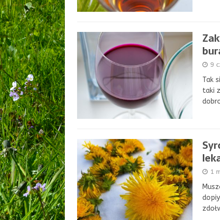
Zak
bur
9 
Tak s
taki 
dobro
Syr
lek
1 
Musz
dopiy
zdoł