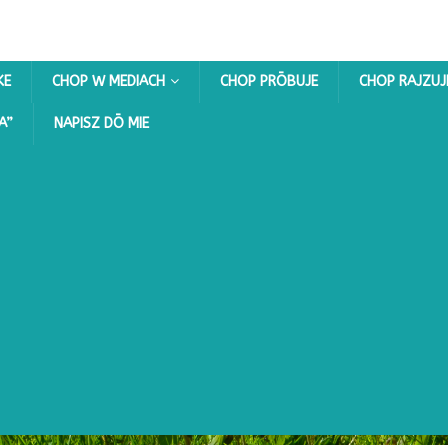
KE
CHOP W MEDIACH
CHOP PRŌBUJE
CHOP RAJZUJ
A”
NAPISZ DŌ MIE