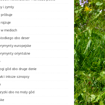
y i żymły
 prōbuje
rajzuje
 w mediach
słodkego abo deser
erymynty europejske
erymynty oriyntalne
o
ogi gōd abo druge danie
ki i inksze sznapsy
e
ryzki abo na mały gōd
ske