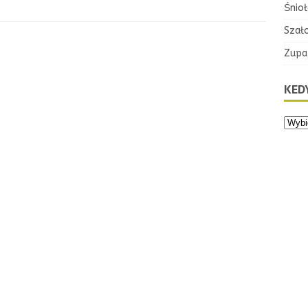
Śnioł
Szał
Zupa
KEDY