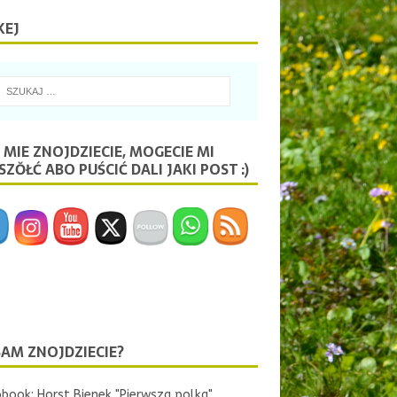
KEJ
 MIE ZNOJDZIECIE, MOGECIE MI
ZŎŁĆ ABO PUŚCIĆ DALI JAKI POST :)
SAM ZNOJDZIECIE?
book: Horst Bienek "Pierwsza polka"