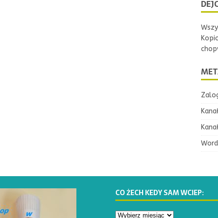
DEJC
Wszys
Kopi
chopw
MET
Zalog
Kana
Kana
Word
CO ŻECH KEDY SAM WCIEP: