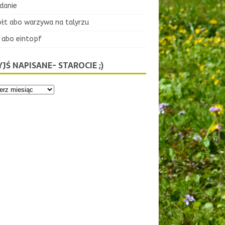
danie
ołt abo warzywa na talyrzu
 abo eintopf
JŚ NAPISANE- STAROCIE ;)