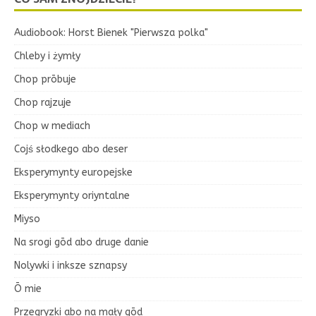
Audiobook: Horst Bienek "Pierwsza polka"
Chleby i żymły
Chop prōbuje
Chop rajzuje
Chop w mediach
Cojś słodkego abo deser
Eksperymynty europejske
Eksperymynty oriyntalne
Miyso
Na srogi gōd abo druge danie
Nolywki i inksze sznapsy
Ō mie
Przegryzki abo na mały gōd