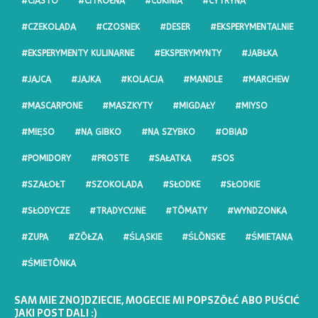
#CIASTO
#CITRŌŁNA
#CUKINIA
#CYTRYNA
#CZEKOLADA
#CZOSNEK
#DESER
#EKSPERYMENTALNIE
#EKSPERYMENTY KULINARNE
#EKSPERYMYNTY
#JABŁKA
#JAJCA
#JAJKA
#KOLACJA
#MANDLE
#MARCHEW
#MASCARPONE
#MASZKYTY
#MIGDAŁY
#MIYSO
#MIĘSO
#NA GIBKO
#NA SZYBKO
#OBIAD
#POMIDORY
#PROSTE
#SAŁATKA
#SOS
#SZAŁOŁT
#SZOKOLADA
#SŁODKE
#SŁODKIE
#SŁODYCZE
#TRADYCYJNE
#TŌMATY
#WYNDZONKA
#ZUPA
#ZŌŁZA
#ŚLĄSKIE
#ŚLŌNSKE
#ŚMIETANA
#ŚMIETŌNKA
SAM MIE ZNOJDZIECIE, MOGECIE MI POPSZŎŁĆ ABO PUŚCIĆ
JAKI POST DALI :)