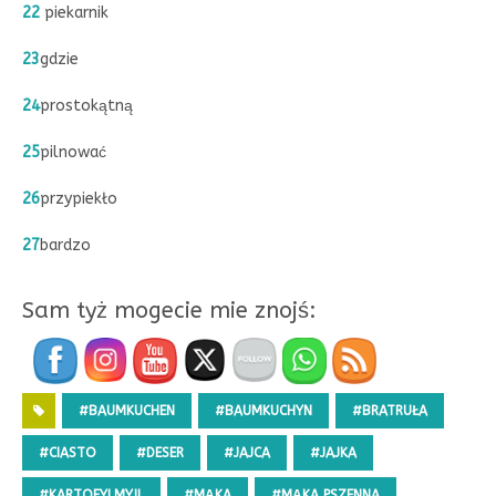
22
piekarnik
23
gdzie
24
prostokątną
25
pilnować
26
przypiekło
27
bardzo
Sam tyż mogecie mie znojś:
#BAUMKUCHEN
#BAUMKUCHYN
#BRATRUŁA
#CIASTO
#DESER
#JAJCA
#JAJKA
#KARTOFYLMYJL
#MĄKA
#MĄKA PSZENNA