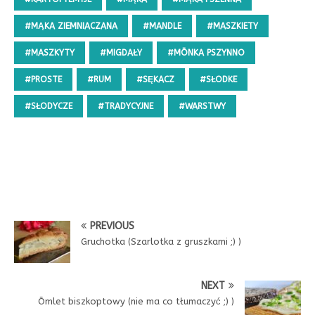
#MĄKA ZIEMNIACZANA
#MANDLE
#MASZKIETY
#MASZKYTY
#MIGDAŁY
#MŌNKA PSZYNNO
#PROSTE
#RUM
#SĘKACZ
#SŁODKE
#SŁODYCZE
#TRADYCYJNE
#WARSTWY
PREVIOUS
Gruchotka (Szarlotka z gruszkami ;) )
NEXT
Ōmlet biszkoptowy (nie ma co tłumaczyć ;) )