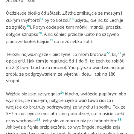
ździebko
soli
Ôddzielcie biołka ôd żōłtek. Żōłtka zmiksujcie ze masłym i
17
18
cukrym (niyftorzi
by to kołzali
uciyrać, ale na to żech je
19
za zgniōły
). Potyn dociepcie tam mōnki, mandli, proszku i
20
dolyjcie sznapsa
. A na kōniec przidzie ubito na sztywno
21
piana ze biołek (dejcie
dō ni ździebko soli).
22
23
Terozki nojważniyjsze- pieczynie. Jo mōm bratruła
, kaj
je
opcja grill i jak tam je regulacja ôd 1 do 5, to żech to robiōł
na 2 (3 bōło trocha za mocno). Yno piyrszo warstwa nojlepi
zrobić ze podgrzywaniem ze wiyrchu i dołu- tak na 180
stopni.
24
Wejźcie sie jako sztyrogato
blacha, wyłōżcie papiōrym abo
wysmarujcie masłym, nalyjcie ciynko warstawa ciasta i
wrojście do bratruły podrzywanyj ze wiyrchu i spodku. Tak ze
5-7 minut bydzie musiało tam posiedzieć, ale musicie cołki
25
26
czas wachować
, żeby sie za mocno niy przibrōnołciōło
.
Jak bydzie fajnie przipieczōne, to wyciōngcie, nalyjcie zajś
ciynko warstwa ciasta i nazod do bratruły, ale terozki już yno