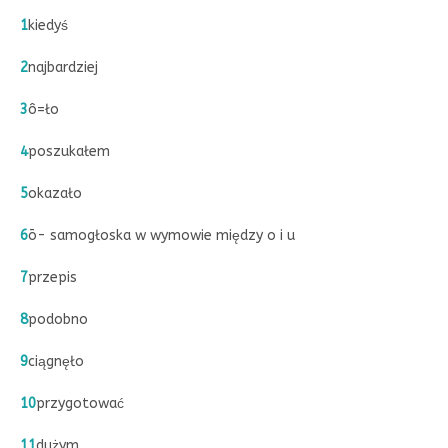
1
kiedyś
2
najbardziej
3
ô=ło
4
poszukałem
5
okazało
6
ō- samogłoska w wymowie między o i u
7
przepis
8
podobno
9
ciągnęło
10
przygotować
11
dużym