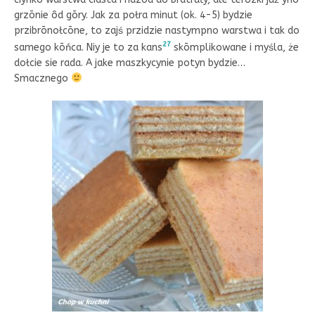
grzōnie ôd gōry. Jak za połra minut (ok. 4-5) bydzie
przibrōnołcōne, to zajś przidzie nastympno warstwa i tak do
27
samego kōńca. Niy je to za kans
skōmplikowane i myśla, że
dołcie sie rada. A jake maszkycynie potyn bydzie…
Smacznego