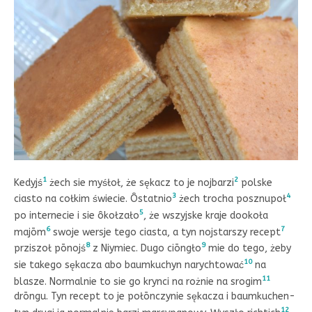
1
2
Kedyjś
żech sie myśłoł, że sękacz to je nojbarzi
polske
3
4
ciasto na cołkim świecie. Ôstatnio
żech trocha posznupoł
5
po internecie i sie ôkołzało
, że wszyjske kraje dookoła
6
7
majōm
swoje wersje tego ciasta, a tyn nojstarszy recept
8
9
prziszoł pōnojś
z Niymiec. Dugo ciōngło
mie do tego, żeby
10
sie takego sękacza abo baumkuchyn narychtować
na
11
blasze. Normalnie to sie go krynci na rożnie na
srogim
drōngu. Tyn recept to je połōnczynie sękacza i baumkuchen-
12