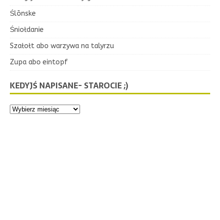
Ślōnske
Śniołdanie
Szałołt abo warzywa na talyrzu
Zupa abo eintopf
KEDYJŚ NAPISANE- STAROCIE ;)