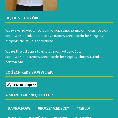
DEJCIE SIE POZŌR!
Wszyjske zdjyńcia i co sam je napisane, je mojōm własnościōm.
Kopiowanie i inksze metody rozpowszechniania bez zgody
chopwkuchni.pl je zabrōniōne.
Wszystkie zdjęcia i teksty są moją własnością.
Kopiowanie i rozpowszechnianie bez zgody chopwkuchni.pl
zabronione.
CO ŻECH KEDY SAM WCIEP:
A MOŻE TAK ZNOJDZIECIE?
#AJNFACHOWE
#BOCZEK WĘDZONY
#CEBULA