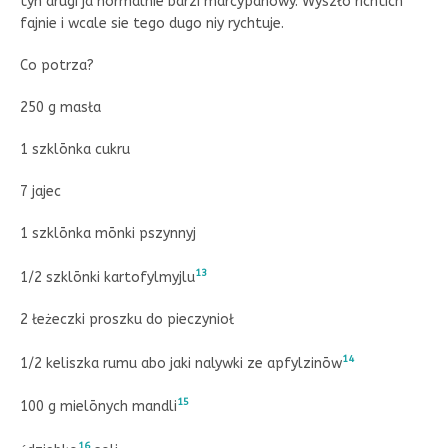
tyn drugi ja normalnie barzi marcypanowy. Wyszło richtich
fajnie i wcale sie tego dugo niy rychtuje.
Co potrza?
250 g masła
1 szklōnka cukru
7 jajec
1 szklōnka mōnki pszynnyj
13
1/2 szklōnki kartofylmyjlu
2 łeżeczki proszku do pieczynioł
14
1/2 keliszka rumu abo jaki nalywki ze apfylzinōw
15
100 g mielōnych mandli
16