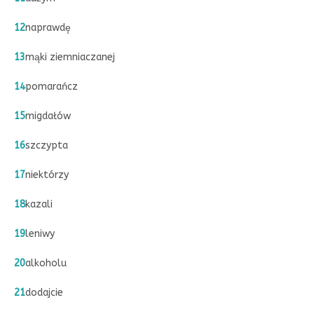
12
naprawdę
13
mąki ziemniaczanej
14
pomarańcz
15
migdałów
16
szczypta
17
niektórzy
18
kazali
19
leniwy
20
alkoholu
21
dodajcie