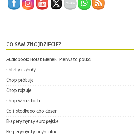
CO SAM ZNOJDZIECIE?
Audiobook: Horst Bienek "Pierwsza polka"
Chleby i żymły
Chop prōbuje
Chop rajzuje
Chop w mediach
Cojś słodkego abo deser
Eksperymynty europejske
Eksperymynty oriyntalne