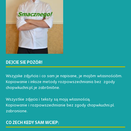
DEJCIE SIE POZŌR!
Wszyjske zdjyńcia i co sam je napisane, je mojōm własnościōm.
Kopiowanie i inksze metody rozpowszechniania bez zgody
chopwkuchni.pl je zabrōniōne.
Wszystkie zdjęcia i teksty są moją własnością.
Kopiowanie i rozpowszechnianie bez zgody chopwkuchni.pl
zabronione.
CO ŻECH KEDY SAM WCIEP: