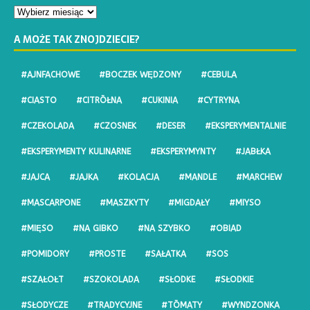
A MOŻE TAK ZNOJDZIECIE?
#AJNFACHOWE
#BOCZEK WĘDZONY
#CEBULA
#CIASTO
#CITRŌŁNA
#CUKINIA
#CYTRYNA
#CZEKOLADA
#CZOSNEK
#DESER
#EKSPERYMENTALNIE
#EKSPERYMENTY KULINARNE
#EKSPERYMYNTY
#JABŁKA
#JAJCA
#JAJKA
#KOLACJA
#MANDLE
#MARCHEW
#MASCARPONE
#MASZKYTY
#MIGDAŁY
#MIYSO
#MIĘSO
#NA GIBKO
#NA SZYBKO
#OBIAD
#POMIDORY
#PROSTE
#SAŁATKA
#SOS
#SZAŁOŁT
#SZOKOLADA
#SŁODKE
#SŁODKIE
#SŁODYCZE
#TRADYCYJNE
#TŌMATY
#WYNDZONKA