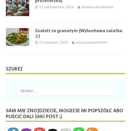
profesorska)
11 października, 2016
klaudiuszkaufmann
Szałołt ze granatym (Wybuchowa sałatka
;) )
13 września, 2016
klaudiuszkaufmann
SZUKEJ
SAM MIE ZNOJDZIECIE, MOGECIE MI POPSZŎŁĆ ABO
PUŚCIĆ DALI JAKI POST :)