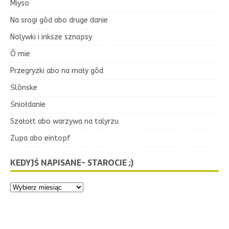
Miyso
Na srogi gōd abo druge danie
Nolywki i inksze sznapsy
Ō mie
Przegryzki abo na mały gōd
Ślōnske
Śniołdanie
Szałołt abo warzywa na talyrzu
Zupa abo eintopf
KEDYJŚ NAPISANE- STAROCIE ;)