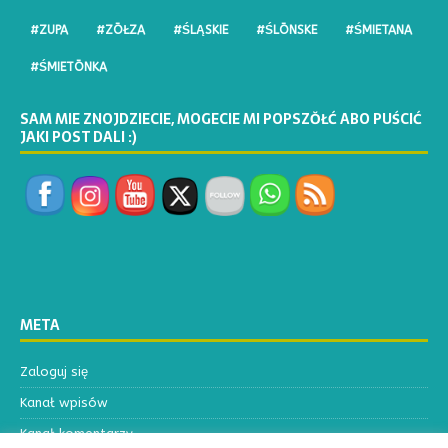
#ZUPA
#ZŌŁZA
#ŚLĄSKIE
#ŚLŌNSKE
#ŚMIETANA
#ŚMIETŌNKA
SAM MIE ZNOJDZIECIE, MOGECIE MI POPSZŎŁĆ ABO PUŚCIĆ
JAKI POST DALI :)
META
Zaloguj się
Kanał wpisów
Kanał komentarzy